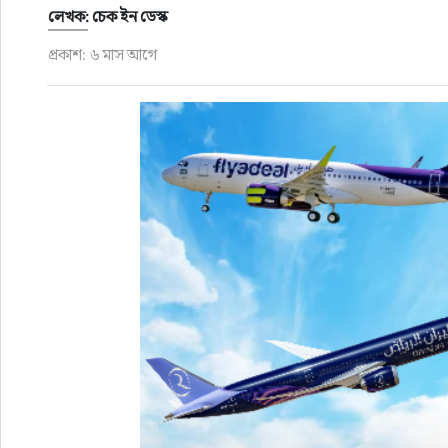
ফুড
লেখক: চেক ইন ডেস্ক
প্রকাশ: ৬ মাস আগে
হজ-ওমরাহ
ভিডিও
আরও