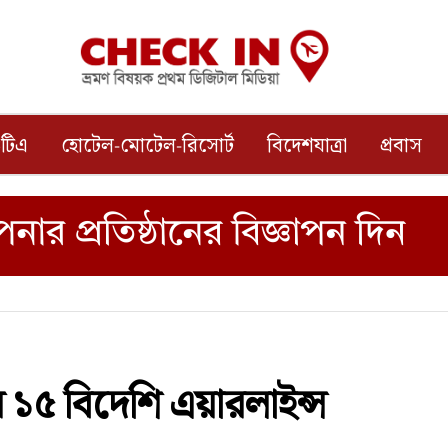
টিএ
হোটেল-মোটেল-রিসোর্ট
বিদেশযাত্রা
প্রবাস
য় ১৫ বিদেশি এয়ারলাইন্স