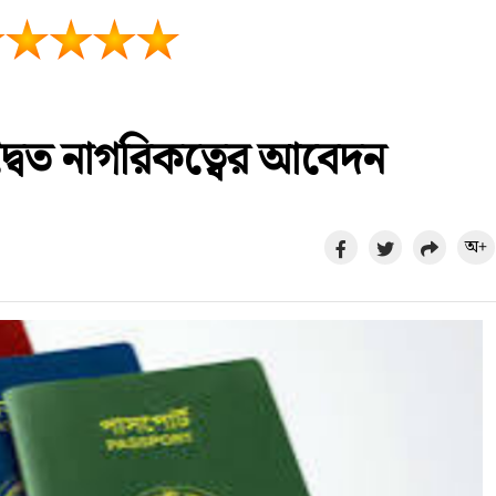
্বৈত নাগরিকত্বের আবেদন
অ+