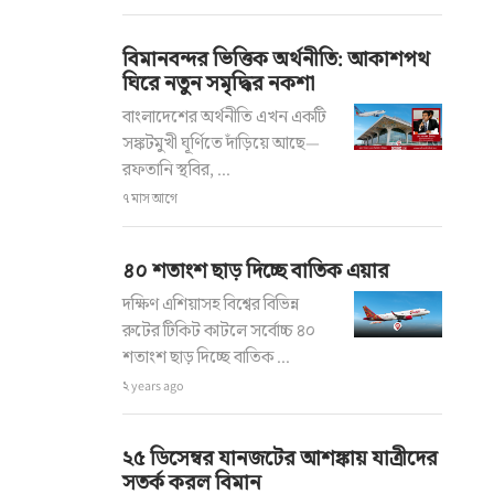
বিমানবন্দর ভিত্তিক অর্থনীতি: আকাশপথ
ঘিরে নতুন সমৃদ্ধির নকশা
বাংলাদেশের অর্থনীতি এখন একটি
সঙ্কটমুখী ঘূর্ণিতে দাঁড়িয়ে আছে—
রফতানি স্থবির, ...
৭ মাস আগে
৪০ শতাংশ ছাড় দিচ্ছে বাতিক এয়ার
দক্ষিণ এশিয়াসহ বিশ্বের বিভিন্ন
রুটের টিকিট কাটলে সর্বোচ্চ ৪০
শতাংশ ছাড় দিচ্ছে বাতিক ...
২ years ago
২৫ ডিসেম্বর যানজটের আশঙ্কায় যাত্রীদের
সতর্ক করল বিমান