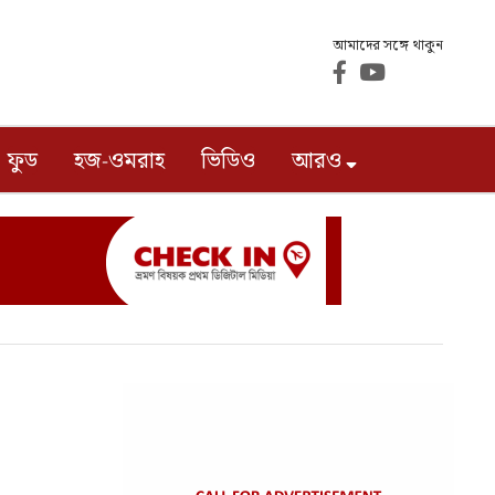
আমাদের সঙ্গে থাকুন
ফুড
হজ-ওমরাহ
ভিডিও
আরও