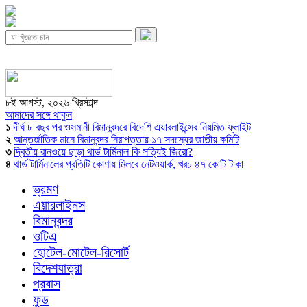
৮ই আগস্ট, ২০২৬ খ্রিস্টাব্দ
আমাদের সঙ্গে থাকুন
১
দীর্ঘ ৮ বছর পর ওসমানী বিমানবন্দরে বিদেশি এয়ারলাইন্সের নিয়মিত ফ্লাইট
২
আন্তর্জাতিক মানে বিমানবন্দর নিরাপত্তায় ১৭ সদস্যের জাতীয় কমিটি
৩
দ্বিতীয় রানওয়ে ছাড়া থার্ড টার্মিনাল কি সত্যিই জিরো?
৪
থার্ড টার্মিনালের প্রতিটি কোণায় মিলবে নেটওয়ার্ক, খরচ ৪৭ কোটি টাকা
ভ্রমণ
এয়ারলাইনস
বিমানবন্দর
ওটিএ
হোটেল-মোটেল-রিসোর্ট
বিদেশযাত্রা
প্রবাস
ফুড