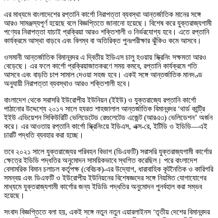
এর মাধ্যমে বাংলাদেশের রপ্তানি কার্গো নিরাপত্তা ব্যবস্থা আন্তর্জাতিক মানের সঙ্গে
আরও সামঞ্জস্যপূর্ণ হয়েছে বলে বিজ্ঞপ্তিতে জানানো হয়েছে। বিশেষ করে যুক্তরাজ্যগামী
পণ্যের নিরাপত্তা যাচাই প্রক্রিয়া আরও শক্তিশালী ও নির্ভরযোগ্য হবে। এতে রপ্তানি
কার্যক্রমে আস্থা বাড়বে এবং বিলম্ব বা অতিরিক্ত পুনঃপরীক্ষার ঝুঁকিও কমে আসবে।
ওসমানী আন্তর্জাতিক বিমানবন্দর
এ দ্বিতীয় ইডিএস চালু হওয়ায় স্ক্রিনিং সক্ষমতা আরও
বেড়েছে। এর ফলে কার্গো প্রক্রিয়াজাতকরণে সময় কমবে, রপ্তানি কার্যক্রমে গতি
আসবে এবং বাড়তি চাপ সামাল দেওয়া সহজ হবে। একই সঙ্গে আন্তর্জাতিক মানদণ্ড
অনুযায়ী নিরাপত্তা ব্যবস্থাও আরও শক্তিশালী হবে।
বাংলাদেশ থেকে সরাসরি ইউরোপীয় ইউনিয়ন (ইইউ) ও যুক্তরাজ্যে রপ্তানি কার্গো
পাঠানোর উদ্দেশ্যে ২০১৭ সালে
হযরত শাহজালাল আন্তর্জাতিক বিমানবন্দর
‘থার্ড কান্ট্রি
ইইউ এভিয়েশন সিকিউরিটি ভেলিডেটেড রেগুলেটেড এজেন্ট (আরএ৩) ভেলিডেশন’ অর্জন
করে। এর আওতায় রপ্তানি কার্গো স্ক্রিনিংয়ে ইডিএস, এক্স-রে, ইটিডি ও ইডিডি—এই
চারটি পদ্ধতি ব্যবহার করা হচ্ছে।
তবে ২০২১ সালে
যুক্তরাজ্যের পরিবহন বিভাগ
(ডিএফটি) সরাসরি যুক্তরাজ্যগামী কার্গোর
ক্ষেত্রে ইডিডি পদ্ধতির অনুমোদন সাময়িকভাবে স্থগিত করেছিল। পরে
বাংলাদেশ
বেসামরিক বিমান চলাচল কর্তৃপক্ষ
(বেবিচক)-এর উদ্যোগ, ধারাবাহিক কূটনৈতিক ও কারিগরি
সমন্বয় এবং ডিএফটি ও ইউরোপীয় ইউনিয়নের বিশেষজ্ঞদের সঙ্গে নিয়মিত যোগাযোগের
মাধ্যমে যুক্তরাজ্যগামী কার্গোর জন্য ইডিডি পদ্ধতির অনুমোদন পুনর্বহাল করা সম্ভব
হয়েছে।
সংবাদ বিজ্ঞপ্তিতে বলা হয়, একই সঙ্গে নতুন নতুন এয়ারলাইনস ‘তৃতীয় দেশের বিমানবন্দর