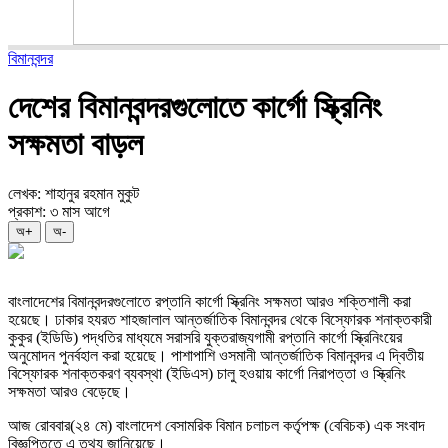
বিমানবন্দর
দেশের বিমানবন্দরগুলোতে কার্গো স্ক্রিনিং
সক্ষমতা বাড়ল
লেখক: শাহানুর রহমান মুকুট
প্রকাশ: ৩ মাস আগে
অ+
অ-
বাংলাদেশের বিমানবন্দরগুলোতে রপ্তানি কার্গো স্ক্রিনিং সক্ষমতা আরও শক্তিশালী করা
হয়েছে। ঢাকার
হযরত শাহজালাল আন্তর্জাতিক বিমানবন্দর
থেকে বিস্ফোরক শনাক্তকারী
কুকুর (ইডিডি) পদ্ধতির মাধ্যমে সরাসরি যুক্তরাজ্যগামী রপ্তানি কার্গো স্ক্রিনিংয়ের
অনুমোদন পুনর্বহাল করা হয়েছে। পাশাপাশি
ওসমানী আন্তর্জাতিক বিমানবন্দর
এ দ্বিতীয়
বিস্ফোরক শনাক্তকরণ ব্যবস্থা (ইডিএস) চালু হওয়ায় কার্গো নিরাপত্তা ও স্ক্রিনিং
সক্ষমতা আরও বেড়েছে।
আজ রোববার(২৪ মে)
বাংলাদেশ বেসামরিক বিমান চলাচল কর্তৃপক্ষ
(বেবিচক) এক সংবাদ
বিজ্ঞপ্তিতে এ তথ্য জানিয়েছে।