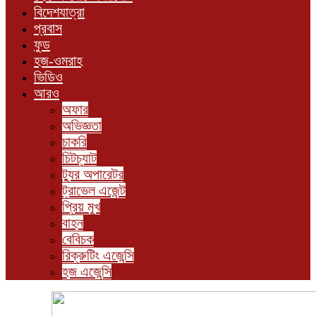
বিদেশযাত্রা
প্রবাস
ফুড
হজ-ওমরাহ
ভিডিও
আরও
অফার
অভিজ্ঞতা
চাকরি
চিটচ্যাট
ট্যুর অপারেটর
ট্রাভেল এজেন্ট
প্রিয় মুখ
বাহন
বেবিচক
রিক্রুটিং এজেন্সি
হজ এজেন্সি