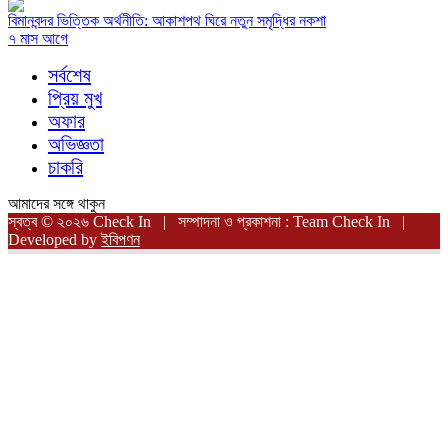
বিমানবন্দর ভিত্তিক অর্থনীতি: আকাশপথ ঘিরে নতুন সমৃদ্ধির নকশা
৭ মাস আগে
সর্বশেষ
প্রিয় মুখ
অফার
অভিজ্ঞতা
চাকরি
আমাদের সঙ্গে থাকুন
স্বত্ব © ২০২৬ Check In | সম্পাদনা ও প্রকাশনা : Team Check In |
Developed by
ইবিপণন