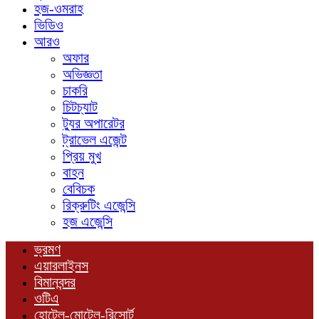
হজ-ওমরাহ
ভিডিও
আরও
অফার
অভিজ্ঞতা
চাকরি
চিটচ্যাট
ট্যুর অপারেটর
ট্রাভেল এজেন্ট
প্রিয় মুখ
বাহন
বেবিচক
রিক্রুটিং এজেন্সি
হজ এজেন্সি
ভ্রমণ
এয়ারলাইনস
বিমানবন্দর
ওটিএ
হোটেল-মোটেল-রিসোর্ট