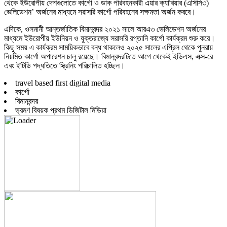
থেকে ইউরোপীয় দেশগুলোতে কার্গো ও ডাক পরিবহনকারী এয়ার ক্যারিয়ার (এসিসি৩)
ভেলিডেশন’ অর্জনের মাধ্যমে সরাসরি কার্গো পরিবহনের সক্ষমতা অর্জন করবে।
এদিকে,
ওসমানী আন্তর্জাতিক বিমানবন্দর
২০২১ সালে আরএ৩ ভেলিডেশন অর্জনের
মাধ্যমে ইউরোপীয় ইউনিয়ন ও যুক্তরাজ্যে সরাসরি রপ্তানি কার্গো কার্যক্রম শুরু করে।
কিছু সময় এ কার্যক্রম সাময়িকভাবে বন্ধ থাকলেও ২০২৫ সালের এপ্রিল থেকে পুনরায়
নিয়মিত কার্গো অপারেশন চালু রয়েছে। বিমানবন্দরটিতে আগে থেকেই ইডিএস, এক্স-রে
এবং ইটিডি পদ্ধতিতে স্ক্রিনিং পরিচালিত হচ্ছিল।
travel based first digital media
কার্গো
বিমানবন্দর
ভ্রমণ বিষয়ক প্রথম ডিজিটাল মিডিয়া