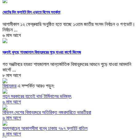
ভোটের দিন ফ্লাইট মিস এড়াতে বিশেষ সতর্কতা
আগামীকাল ১২ ফেব্রুয়ারি অনুষ্ঠিত হতে যাচ্ছে ১৩তম জাতীয় সংসদ নির্বাচন ও গণভোট।
নির্বাচন ...
৬ মাস আগে
দ্রুতই খুলছে শাহজালাল বিমানবন্দরের পুড়ে যাওয়া কার্গো ভিলেজ
গত অক্টোবরে হযরত শাহজালাল আন্তর্জাতিক বিমানবন্দরের আগুনে পুড়ে যাওয়া আমদানি
কার্গো ...
৮ মাস আগে
বিমানবন্দর
এ সম্পর্কিত আরও পড়ুন:
নতুন সরকারের হাতেই থার্ড টার্মিনালের ভবিষ্যৎ
৬ মাস আগে
বিভিন্ন দেশের বিমানবন্দরে অতিরিক্ত নজরদারিতে ভারতীয়রা
৬ মাস আগে
মধ্যপ্রাচ্যে আকাশসীমা বন্ধে ঢাকায় ৭৯৭ ফ্লাইট বাতিল
৪ মাস আগে