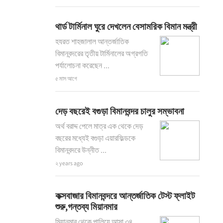
থার্ড টার্মিনাল ঘুরে দেখলেন বেসামরিক বিমান মন্ত্রী
হযরত শাহজালাল আন্তর্জাতিক
বিমানবন্দরের তৃতীয় টার্মিনালের অগ্রগতি
পর্যালোচনা করেছেন ...
৫ মাস আগে
দেড় বছরেই বগুড়া বিমানবন্দর চালুর সম্ভাবনা
অর্থ বরাদ্দ পেলে মাত্র এক থেকে দেড়
বছরের মধ্যেই বগুড়া এয়ারফিল্ডকে
বিমানবন্দরে উন্নীত ...
২ years ago
কক্সবাজার বিমানবন্দরে আন্তর্জাতিক টেস্ট ফ্লাইট
শুরু,গন্তব্য মিয়ানমার
মিয়ানমার থেকে পালিয়ে আসা ৩৪