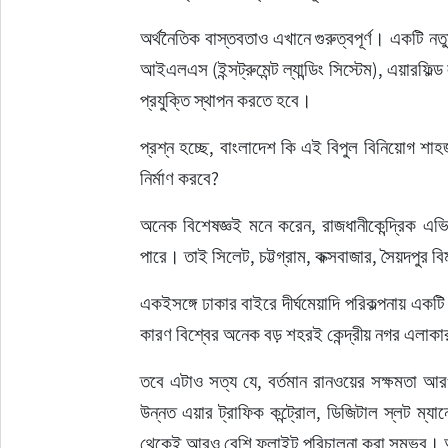
অর্থনৈতিক বাস্তবতাও এখানে গুরুত্বপূর্ণ। একটি নতুন স
আইএলএস (ইন্সট্রুমেন্ট ল্যান্ডিং সিস্টেম), এয়ারফিল
প্রযুক্তি স্থাপন করতে হবে।
প্রশ্ন হচ্ছে, বাংলাদেশ কি এই বিপুল বিনিয়োগ শাহজ
নির্মাণ করবে?
অনেক বিশেষজ্ঞই মনে করেন, রাজধানীকেন্দ্রিক এভি
পারে। তাই সিলেট, চট্টগ্রাম, কক্সবাজার, সৈয়দপুর 
একইসঙ্গে ঢাকার বাইরে দীর্ঘমেয়াদি পরিকল্পনায় একটি
কারণ বিশ্বের অনেক বড় শহরই কেন্দ্রীয় নগর এলাকার
তবে এটাও সত্য যে, বর্তমান রানওয়ের সক্ষমতা আরও বাড়ানোর স
উন্নত এয়ার ট্রাফিক কন্ট্রোল, ডিজিটাল স্লট ম্যানেজ
থেকেই আরও বেশি ফ্লাইট পরিচালনা করা সম্ভব। অর্থাৎ,