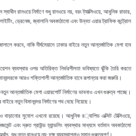
্বাধীন রানওয়ে নির্মাণে শুধু রানওয়ে নয়, বরং ট্যাক্সিওয়ে, আধুনিক রাডার, 
্ড লাইটিং, ড্রেনেজ, জ্বালানি অবকাঠামো এবং উন্নত এয়ার ট্রাফিক কন্ট্রোল 
ালালে করবে, নাকি দীর্ঘমেয়াদে ঢাকার বাইরে নতুন আন্তর্জাতিক মেগা হাব 
য়েশন ব্যবস্থার ওপর অতিরিক্ত নির্ভরশীলতা ভবিষ্যতে ঝুঁকি তৈরি করতে 
বিমানবন্দরকে আরও শক্তিশালী আন্তর্জাতিক হাবে রূপান্তর করা জরুরি।
 নতুন আন্তর্জাতিক মেগা এয়ারপোর্ট নির্মাণের ভাবনাও এখন গুরুত্ব পাচ্ছে। 
 বাইরে নতুন বিমানবন্দর নির্মাণের পথ বেছে নিয়েছে।
ুযোগ এখনো রয়েছে। আধুনিক র‌্যাপিড এক্সিট টেক্সিওয়ে, 
মেন্ট এবং দ্রুত গ্রাউন্ড হ্যান্ডলিং ব্যবস্থার মাধ্যমে বর্তমান অবকাঠামো 
 শুধু নতুন রানওয়ে নয়; দক্ষ ব্যবস্থাপনাও সমান গুরুত্বপূর্ণ।