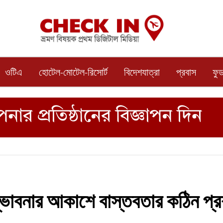
ওটিএ
হোটেল-মোটেল-রিসোর্ট
বিদেশযাত্রা
প্রবাস
ফু
ম্ভাবনার আকাশে বাস্তবতার কঠিন প্র