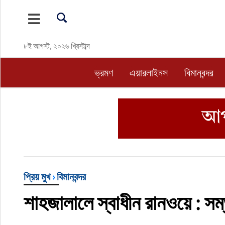
ভ্রমণ
৮ই আগস্ট, ২০২৬ খ্রিস্টাব্দ
এয়ারলাইনস
ভ্রমণ
এয়ারলাইনস
বিমানবন্দর
বিমানবন্দর
ওটিএ
হোটেল-মোটেল-রিসোর্ট
বিদেশযাত্রা
প্রিয় মুখ
›
বিমানবন্দর
শাহজালালে স্বাধীন রানওয়ে : স
প্রবাস