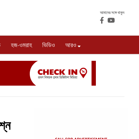
আমাদের সঙ্গে থাকুন
ড
হজ-ওমরাহ
ভিডিও
আরও
শ্ন