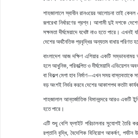
শাহজালালে স্বাধীন রানওয়ের আলোচনা তাই কেবল এ
রূপরেখা নির্ধারণের প্রশ্ন। আগামী দুই দশকে দেশের
সক্ষমতা দীর্ঘমেয়াদে যথেষ্ট নাও হতে পারে। এখনই য
দেশের অর্থনৈতিক প্রবৃদ্ধির অন্যতম বাধায় পরিণত 
বাংলাদেশ আজ দক্ষিণ এশিয়ার একটি সম্ভাবনাময়
হলে আধুনিক, পরিকল্পিত ও দীর্ঘমেয়াদি এভিয়েশন অব
বা বিকল্প মেগা হাব নির্মাণ—এখন সময় বাস্তবতাকে সা
বড় অংশই নির্ভর করবে দেশের আকাশপথ কতটা কার্যক
শাহজালাল আন্তর্জাতিক বিমানবন্দরে আরও একটি ইন্ডি
হতে পারে।
এটি শুধু বেশি ফ্লাইট পরিচালনার সুযোগই তৈরি করবে 
রপ্তানি বৃদ্ধি, বৈদেশিক বিনিয়োগ আকর্ষণ, পর্যটন উন