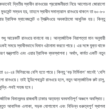
কভাবেই দ্বিতীয় স্বাধীন রানওয়ের প্রয়োজনীয়তা নিয়ে আলোচনা জোরালো 
 মুভমেন্ট সম্ভব হয়, তাহলে স্বাধীন সমান্তরাল রানওয়ে থাকলে তা ৬০-৮০ 
ার ট্রাফিক ম্যানেজমেন্ট ও ট্যাক্সিওয়ে অবকাঠামো আধুনিক হয়। কিন্তু 
 শুধু আরেকটি রানওয়ে বানানো নয়। আন্তর্জাতিক নিরাপত্তা মান অনুযায়ী 
তে একই সময়ে স্বাধীনভাবে বিমান ওঠানামা করতে পারে। এর সঙ্গে যুক্ত থাকে 
রণ যন্ত্রপাতি এবং এয়ার ট্রাফিক ব্যবস্থাপনা। অর্থাৎ, কার্যত একটি নতুন 
ষমতা ২০-২৪ মিলিয়নের বেশি হতে পারে। কিন্তু ‘বড় টার্মিনাল’ মানেই ‘বেশি 
 রানওয়ে। তাই ইন্ডিপেনডেন্ট রানওয়ে হলে, নতুন আন্তর্জাতিক রুট চালু, 
ট বৃদ্ধি -সবই সহজ হবে।
াতিক বিমানবন্দর রাজধানী ঢাকার অত্যন্ত ঘনবসতিপূর্ণ অঞ্চলে অবস্থিত। 
িস্তৃত আবাসিক এলাকা, সড়ক যোগাযোগ এবং বিভিন্ন গুরুত্বপূর্ণ স্থাপনা 