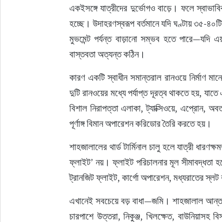
একইসঙ্গে যাত্রীদের দুর্ভোগও বাড়ে। ফলে স্বাভাবি
হচ্ছে। উদাহরণস্বরূপ বর্তমানে যদি ঘণ্টায় ৩৫-৪০টি
মুভমেন্ট পর্যন্ত বাড়ানো সম্ভব হতে পারে—যদি এয়
বাস্তবতা অত্যন্ত কঠিন।
কারণ একটি স্বাধীন সমান্তরাল রানওয়ে নির্মাণ মানে
দুটি রানওয়ের মধ্যে পর্যাপ্ত দূরত্ব থাকতে হয়, যা
বিশাল নিরাপত্তা এলাকা, ট্যাক্সিওয়ে, এপ্রোন, অবত
পূর্ণাঙ্গ বিমান অপারেশন করিডোর তৈরি করতে হয়।
শাহজালালের থার্ড টার্মিনাল চালু হলে যাত্রী ধারণক্
ফ্লাইট’ নয়। ফ্লাইট পরিচালনার মূল সীমাবদ্ধতা হলো
ট্রানজিট ফ্লাইট, কার্গো অপারেশন, মধ্যরাতের স্ল
এখানেই সবচেয়ে বড় বাধা—জমি। শাহজালাল আন্তর্জ
চারপাশে উত্তরা, নিকুঞ্জ, খিলক্ষেত, বাউনিয়াসহ ব