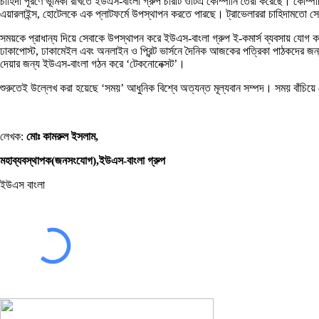
চাহিদা পূরণে ভূমিকা রাখতে ইউএস-বাংলা গ্রুপ চারটি ওটিএ কোম্পানি তৈরী করেছে। কোম্পানিগ
এয়ারলাইন্স, হোটেলকে এক প্লাটফর্মে উপস্থাপন করতে পারছে। ট্রাভেলাররা চাহিদামতো স
সময়কে প্রাধান্য দিয়ে সেবাকে উপস্থাপন করে ইউএস-বাংলা গ্রুপ ই-কমার্স ব্যবসায় যোগ 
ঢাকাপোস্ট, ঢাকামেইল এবং অনলাইন ও প্রিন্ট ভার্সনে দৈনিক আজকের পত্রিকা পাঠকদের জন্
দেয়ার জন্য ইউএস-বাংলা গঠন করে ‘টেকনোনেক্সট’।
শুরুতেই উল্লেখ করা হয়েছে ‘সময়’ আধুনিক বিশ্বে অত্যন্ত মূল্যবান সম্পদ। সময় বাঁচিয়ে স
লেখক:
মোঃ কামরুল ইসলাম,
মহাব্যবস্থাপক(জনসংযোগ),ইউএস-বাংলা গ্রুপ
ইউএস বাংলা