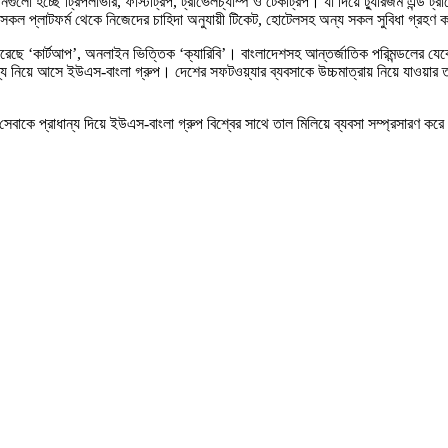
ুলো হচ্ছে ট্রিপলাভার, ফার্স্টট্রিপ, ট্রাভেলচ্যাম্প ও টেকট্রিপ। যা দিয়ে ট্যুরিজম এন্ড
েসকল প্লাটফর্ম থেকে নিজেদের চাহিদা অনুযায়ী টিকেট, হোটেলসহ অন্য সকল সুবিধা গ্রহণ
করেছে ‘কার্টআপ’, অনলাইন ভিত্তিক ‘ক্যারিবি’। বাংলাদেশসহ আন্তর্জাতিক পরিমন্ডলের যে
য নিয়ে আসে ইউএস-বাংলা গ্রুপ। দেশের সফটওয়্যার ব্যবসাকে উচ্চমাত্রায় নিয়ে যাওয়ার তা
েবাকে প্রাধান্য দিয়ে ইউএস-বাংলা গ্রুপ বিশ্বের সাথে তাল মিলিয়ে ব্যবসা সম্প্রসারণ কর