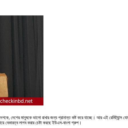
দেশকে, দেশের মানুষকে ভালো রাখার জন্য প্রানান্ত কষ্ট করে যাচ্ছে। আর এই রেমিট্যান্স য
গিয়ে বেকারত্ব লাগব করার চেষ্টা করছে ইউএস-বাংলা গ্রুপ।