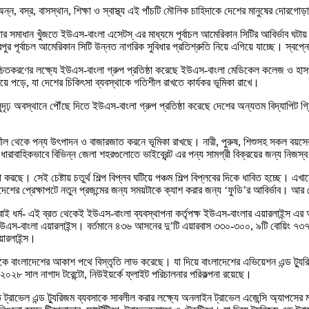
অন্ন, বস্র, বাসস্থান, শিক্ষা ও স্বাস্থ্য এই পাঁচটি মৌলিক চাহিদাকে দেশের মানুষের দ
্যার সমাধান খুঁজতে ইউএস-বাংলা এসেটস্ এর মাধ্যমে পূর্বাচল আমেরিকান সিটির আবির্ভাব ঘ
ূর্বাচল আমেরিকান সিটি উন্নত নাগরিক সুবিধার প্রতিশ্রুতি নিয়ে এগিয়ে যাচ্ছে। স্বপ্নের চ
কে নিশ্চিতকরণের লক্ষ্যে ইউএস-বাংলা গ্রুপ প্রতিষ্ঠা করেছে ইউএস-বাংলা মেডিকেল কলেজ 
য়ে পড়ে, যা দেশের চিকিৎসা ব্যবস্থাকে গতিশীল রাখতে কার্যকর ভূমিকা রাখে।
ে সুদৃঢ় অবস্থানে পৌঁছে দিতে ইউএস-বাংলা গ্রুপ প্রতিষ্ঠা করেছে দেশের অন্যতম বিদ্যাপিট গ
নশীল থেকে পন্য উৎপাদন ও বাজারজাত করনে ভূমিকা রাখছে। নারী, পুরুষ, শিশুসহ সকল বয়সের মা
েশে ধারাবাহিকভাবে বিভিন্ন জেলা শহরগুলোতে ভাইব্রেন্ট এর পন্য সামগ্রী বিক্রয়ের জন্য ন
া করছে। সেই চেষ্টায় চতুর্থ শিল্প বিপ্লব ঘটিয়ে পঞ্চম শিল্প বিপ্লবের দিকে ধাবিত হচ্ছে। 
লাদেশের প্রেক্ষাপটে নতুন প্রজন্মের জন্য সময়টাকে ক্যাশ করার জন্য ‘ফুডি’র আবির্ভাব। আ
েবাই ধর্ম- এই ব্রত থেকেই ইউএস-বাংলা ব্যবস্থাপনা কর্তৃপক্ষ ইউএস-বাংলার এয়ারলাইন্স এর
উএস-বাংলা এয়ারলাইন্স। বর্তমানে ৪৩৬ আসনের দু’টি এয়ারবাস ৩৩০-৩০০, ৯টি বোয়িং ৭৩৭
য়ারলাইন্স।
ে বাংলাদেশের আকাশ পথে বিস্তৃতি লাভ করেছে। যা দিয়ে বাংলাদেশের এভিয়েশন এন্ড ট্যুরি
২৮ সাল নাগাদ টরেন্টো, নিউইয়র্কে ফ্লাইট পরিচালনার পরিকল্পনা রয়েছে।
্রাভেল এন্ড ট্যুরিজম ব্যবসাকে সাবলীল করার লক্ষ্যে অনলাইন ট্রাভেল এজেন্সি অ্যাপসের মা