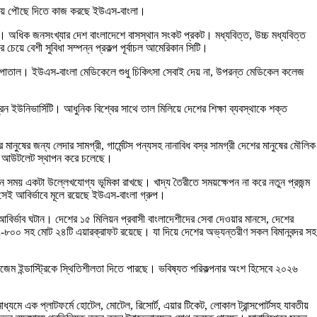
োরগোড়ায় পৌছে দিতে কাজ করছে ইউএস-বাংলা।
টায়। অধিক জনসংখ্যার দেশ বাংলাদেশে বাসস্থান সংকট প্রকট। মধ্যবিত্ত, উচ্চ মধ্যবিত্ত
েয়ে বেশী সুবিধা সম্পন্ন প্রকল্প পূর্বাচল আমেরিকান সিটি।
ও হাসপাতাল। ইউএস-বাংলা মেডিকেলে শুধু চিকিৎসা সেবাই দেয় না, উপরন্ত মেডিকেল কলেজ
্রিন ইউনিভার্সিটি। আধুনিক বিশ্বের সাথে তাল মিলিয়ে দেশের শিক্ষা ব্যবস্থাকে শক্ত
নুষের জন্য লেদার সামগ্রী, গার্মেন্টস পন্যসহ নানাবিধ বস্র সামগ্রী দেশের মানুষের মৌলিক
িজস্ব আউটলেট স্থাপন করে চলেছে।
এখানে সময় একটা উল্লেখযোগ্য ভূমিকা রাখছে। খাদ্য তৈরীতে সময়ক্ষেপন না করে নতুন প্রজন্ম
র সেই আবির্ভাবে মূলে রয়েছে ইউএস-বাংলা গ্রুপ।
 আবির্ভাব ঘটান। দেশের ১৫ মিলিয়ন প্রবাসী বাংলাদেশীদের সেবা দেওয়ার মানসে, দেশের
-৮০০ সহ মোট ২৪টি এয়ারক্রাফট রয়েছে। যা দিয়ে দেশের অভ্যন্তরীণ সকল বিমানবন্দর সহ
জেম ইন্ডাস্ট্রিকে স্থিতিশীলতা দিতে পারছে। ভবিষ্যত পরিকল্পনার অংশ হিসেবে ২০২৬
ধ্যমে এক প্লাটফর্মে হোটেল, মোটেল, রিসোর্ট, এয়ার টিকেট, লোকাল ট্রান্সপোর্টসহ যাবতীয়