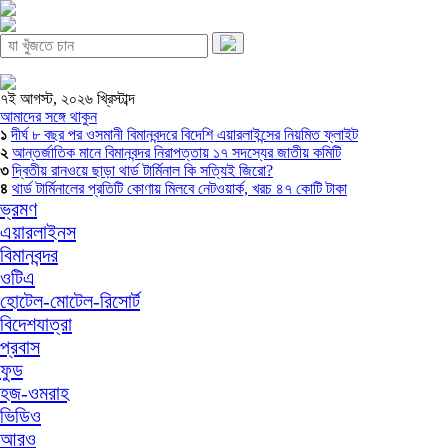
৭ই আগস্ট, ২০২৬ খ্রিস্টাব্দ
আমাদের সঙ্গে থাকুন
১
দীর্ঘ ৮ বছর পর ওসমানী বিমানবন্দরে বিদেশি এয়ারলাইন্সের নিয়মিত ফ্লাইট
২
আন্তর্জাতিক মানে বিমানবন্দর নিরাপত্তায় ১৭ সদস্যের জাতীয় কমিটি
৩
দ্বিতীয় রানওয়ে ছাড়া থার্ড টার্মিনাল কি সত্যিই জিরো?
৪
থার্ড টার্মিনালের প্রতিটি কোণায় মিলবে নেটওয়ার্ক, খরচ ৪৭ কোটি টাকা
ভ্রমণ
এয়ারলাইনস
বিমানবন্দর
ওটিএ
হোটেল-মোটেল-রিসোর্ট
বিদেশযাত্রা
প্রবাস
ফুড
হজ-ওমরাহ
ভিডিও
আরও