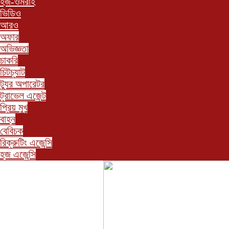
হজ-ওমরাহ
ভিডিও
আরও
অফার
অভিজ্ঞতা
চাকরি
চিটচ্যাট
ট্যুর অপারেটর
ট্রাভেল এজেন্ট
প্রিয় মুখ
বাহন
বেবিচক
রিক্রুটিং এজেন্সি
হজ এজেন্সি