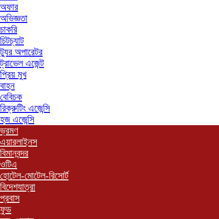
অফার
অভিজ্ঞতা
চাকরি
চিটচ্যাট
ট্যুর অপারেটর
ট্রাভেল এজেন্ট
প্রিয় মুখ
বাহন
বেবিচক
রিক্রুটিং এজেন্সি
হজ এজেন্সি
ভ্রমণ
এয়ারলাইনস
বিমানবন্দর
ওটিএ
হোটেল-মোটেল-রিসোর্ট
বিদেশযাত্রা
প্রবাস
ফুড