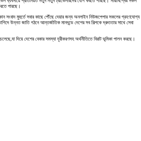
 ট্রাভেল ব্যবসায়ে প্রতিনিয়ত নতুন নতুন ট্রাভেলারদের যোগ করতে পারছে। সারাবিশ্বের সকল
 করতে পারছে।
কোন সংবাদ মুহুর্তে সবার কাছে পৌঁছে দেয়ার জন্য অনলাইন নিউজপেপার সকলের গ্রহণযোগ্য
গিদে উন্নত জাতি গঠনে আন্তর্জাতিক মানদন্ডে দেশের সব শিল্পকে দ্রুততার সাথে সেবা
ে চলেছে,যা দিয়ে দেশের বেকার সমস্যা দূরীকরণসহ অর্থনীতিতে বিরাট ভূমিকা পালন করছে।