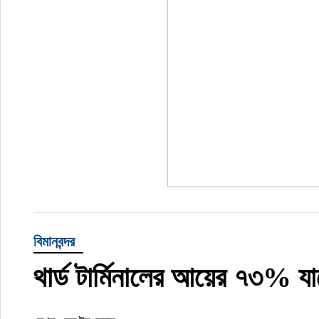
বিমানবন্দর
থার্ড টার্মিনালের আয়ের ৭৩% য