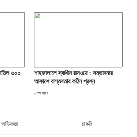
 বাতিল ৩০০
শাহজালালে স্বাধীন রানওয়ে : সম্ভাবনার
আকাশে বাস্তবতার কঠিন প্রশ্ন
৩ মাস আগে
অভিজ্ঞতা
চাকরি