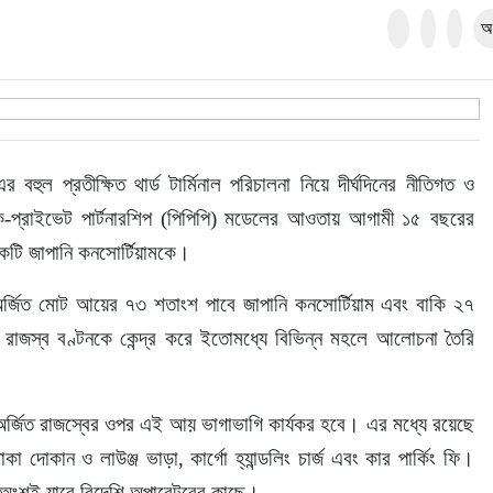
অ
বহুল প্রতীক্ষিত থার্ড টার্মিনাল পরিচালনা নিয়ে দীর্ঘদিনের নীতিগত ও 
প্রাইভেট পার্টনারশিপ (পিপিপি) মডেলের আওতায় আগামী ১৫ বছরের 
 একটি জাপানি কনসোর্টিয়ামকে।
্যমে অর্জিত মোট আয়ের ৭৩ শতাংশ পাবে জাপানি কনসোর্টিয়াম এবং বাকি ২৭ 
ই রাজস্ব বণ্টনকে কেন্দ্র করে ইতোমধ্যে বিভিন্ন মহলে আলোচনা তৈরি 
কে অর্জিত রাজস্বের ওপর এই আয় ভাগাভাগি কার্যকর হবে। এর মধ্যে রয়েছে 
াকা দোকান ও লাউঞ্জ ভাড়া, কার্গো হ্যান্ডলিং চার্জ এবং কার পার্কিং ফি। 
অংশই যাবে বিদেশি অপারেটরের কাছে।