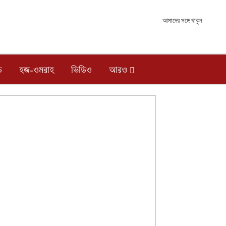
আমাদের সঙ্গে থাকুন
ড
হজ-ওমরাহ
ভিডিও
আরও