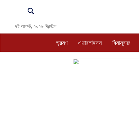
ভ্রমণ
৭ই আগস্ট, ২০২৬ খ্রিস্টাব্দ
এয়ারলাইনস
ভ্রমণ
এয়ারলাইনস
বিমানবন্দর
বিমানবন্দর
ওটিএ
হোটেল-মোটেল-রিসোর্ট
বিদেশযাত্রা
প্রবাস