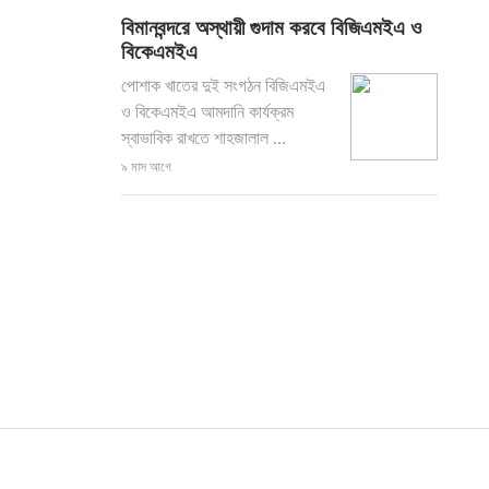
বিমানবন্দরে অস্থায়ী গুদাম করবে বিজিএমইএ ও
বিকেএমইএ
পোশাক খাতের দুই সংগঠন বিজিএমইএ
ও বিকেএমইএ আমদানি কার্যক্রম
স্বাভাবিক রাখতে শাহজালাল ...
৯ মাস আগে