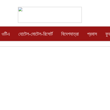
ওটিএ
হোটেল-মোটেল-রিসোর্ট
বিদেশযাত্রা
প্রবাস
ফু