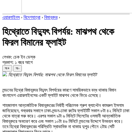
এয়ারলাইনস
›
বিদেশযাত্রা
›
বিমানবন্দর
›
হিথ্রোতে বিদ্যুৎ বিপর্যয়: মাঝপথ থেকে
ফিরল বিমানের ফ্লাইট
লেখক: চেক ইন ডেস্ক
প্রকাশ: ১ বছর আগে
অ+
অ-
হিথ্রোতে বিদ্যুৎ বিপর্যয়: মাঝপথ থেকে ফিরল বিমানের ফ্লাইট
লন্ডনের হিথ্রো বিমানবন্দর বিদ্যুৎ বিপর্যয়ের কারণে সাময়িকভাবে বন্ধ থাকায় বিমান
বাংলাদেশ এয়ারলাইনসের একটি ফ্লাইট মাঝপথ থেকে ফিরে এসেছে।
শাহজালাল আন্তর্জাতিক বিমানবন্দরের নির্বাহী পরিচালক গ্রুপ ক্যাপ্টেন কামরুল ইসলাম
জানিয়েছেন, শুক্রবার সকালে ঢাকা-লন্ডন-ঢাকা রুটের ফ্লাইটটি সকাল ৮টা ৪২ মিনিটে ঢাকা
থেকে যাত্রা শুরু করে। এরপর সকাল ৯টা ৬ মিনিটে সিলেটের ওসমানী আন্তর্জাতিক
বিমানবন্দরে অবতরণ করে এবং সকাল ১০টা ৪৬ মিনিটে লন্ডনের উদ্দেশে উড্ডয়ন করে।
তবে হিথ্রো বিমানবন্দরের পরিস্থিতি স্বাভাবিক না থাকায় দুপুর পৌনে ২টায় সেটি
শাহজালাল বিমানবন্দরে ফিরে আসে।