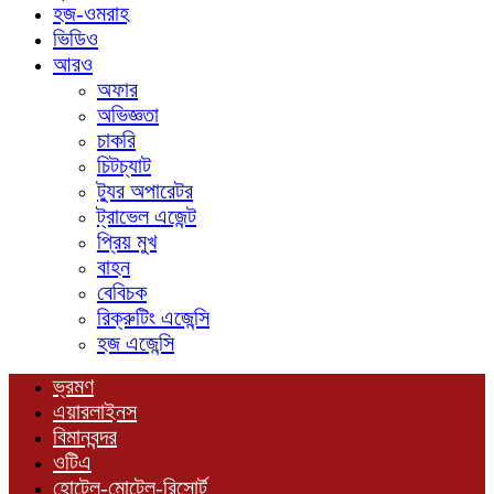
হজ-ওমরাহ
ভিডিও
আরও
অফার
অভিজ্ঞতা
চাকরি
চিটচ্যাট
ট্যুর অপারেটর
ট্রাভেল এজেন্ট
প্রিয় মুখ
বাহন
বেবিচক
রিক্রুটিং এজেন্সি
হজ এজেন্সি
ভ্রমণ
এয়ারলাইনস
বিমানবন্দর
ওটিএ
হোটেল-মোটেল-রিসোর্ট