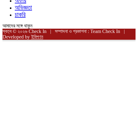
অফার
অভিজ্ঞতা
চাকরি
আমাদের সঙ্গে থাকুন
স্বত্ব © ২০২৬ Check In | সম্পাদনা ও প্রকাশনা : Team Check In |
Developed by
ইবিপণন