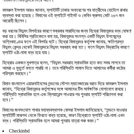
কামরুল ইসলাম আরও জানান, ফ্লাইটটি ঢাকায় অবতরণের পর যাত্রীদের হোটেলে রাখার
ব্যবস্থা করা হয়েছে। বিমানের ওই ফ্লাইটে পাইলট ও কেবিন ক্রুসহ মোট ২৬৭ জন
আরোহী ছিলেন।
বড় ধরনের বিদ্যুৎ বিপর্যয়ের কারণে শুক্রবার সারাদিনের জন্য হিথ্রো বিমানবন্দর বন্ধ ঘোষণা
করা হয়। বিবিসির প্রতিবেদনে বলা হয়, বিমানবন্দর সংলগ্ন একটি বিদ্যুৎ উপকেন্দ্রে
অগ্নিকাণ্ডের ফলে এই বিপর্যয় ঘটে। হিথ্রো বিমানবন্দর কর্তৃপক্ষ জানায়, ক্ষতিগ্রস্ত
বিদ্যুৎ কেন্দ্র থেকেই বিমানবন্দরে বিদ্যুৎ সরবরাহ করা হত। ফলে বিদ্যুৎ বিভ্রাটের কারণে
ফ্লাইট ওঠা-নামা বন্ধ হয়ে যায়।
হিথ্রোর একজন মুখপাত্র বলেন, “বিদ্যুৎ সরবরাহ স্বাভাবিক হতে কত সময় লাগবে তা
আমরা এ মুহূর্তে বলতে পারছি না। তবে পরিস্থিতি সামাল দিতে আমাদের কর্মীরা কঠোর
পরিশ্রম করছেন।”
বিমান বাংলাদেশ এয়ারলাইনসের লন্ডনের স্টেশন ম্যানেজারের বরাত দিয়ে কামরুল ইসলাম
জানান, “হিথ্রো বিমানবন্দর কর্তৃপক্ষের সঙ্গে আমাদের টিম সার্বক্ষণিক যোগাযোগ রাখছে।
পরিস্থিতি স্বাভাবিক হলে এবং ক্লিয়ারেন্স পাওয়ার পর পুনরায় ফ্লাইট পরিচালনা করা
হবে।”
বিমানের জনসংযোগ শাখার মহাব্যবস্থাপক বোসরা ইসলাম জানিয়েছেন, “লন্ডনে যাওয়ার
ফ্লাইটটি মাঝপথ থেকে ফিরতে বাধ্য হয়েছে, কারণ হিথ্রোতে ফ্লাইট ওঠা-নামা এখন
বন্ধ। পরিস্থিতি স্বাভাবিক হলে আমরা পুনরায় যাত্রা শুরু করব।”
Checkinbd