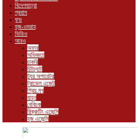
বিদেশযাত্রা
প্রবাস
ফুড
হজ-ওমরাহ
ভিডিও
আরও
অফার
অভিজ্ঞতা
চাকরি
চিটচ্যাট
ট্যুর অপারেটর
ট্রাভেল এজেন্ট
প্রিয় মুখ
বাহন
বেবিচক
রিক্রুটিং এজেন্সি
হজ এজেন্সি