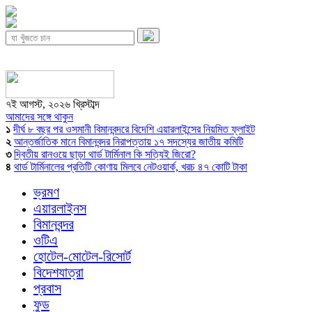
৭ই আগস্ট, ২০২৬ খ্রিস্টাব্দ
আমাদের সঙ্গে থাকুন
১
দীর্ঘ ৮ বছর পর ওসমানী বিমানবন্দরে বিদেশি এয়ারলাইন্সের নিয়মিত ফ্লাইট
২
আন্তর্জাতিক মানে বিমানবন্দর নিরাপত্তায় ১৭ সদস্যের জাতীয় কমিটি
৩
দ্বিতীয় রানওয়ে ছাড়া থার্ড টার্মিনাল কি সত্যিই জিরো?
৪
থার্ড টার্মিনালের প্রতিটি কোণায় মিলবে নেটওয়ার্ক, খরচ ৪৭ কোটি টাকা
ভ্রমণ
এয়ারলাইনস
বিমানবন্দর
ওটিএ
হোটেল-মোটেল-রিসোর্ট
বিদেশযাত্রা
প্রবাস
ফুড