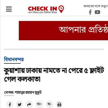
আমাদের সঙ্গে থাকুন
ভ্রমণ
এয়ারলাইনস
বিমানবন্দর
ওটিএ
বিমানবন্দর
কুয়াশায় ঢাকায় নামতে না পেরে ৫ ফ্লাইট
হোটেল-মোটেল-রিসোর্ট
গেল কলকাতা
বিদেশযাত্রা
লেখক: শাহানুর রহমান মুকুট
প্রবাস
অ+
অ-