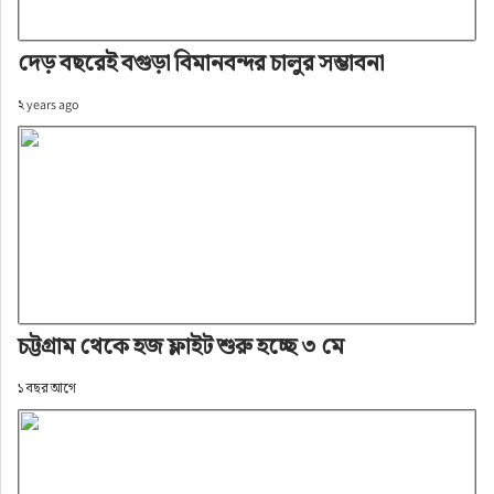
দেড় বছরেই বগুড়া বিমানবন্দর চালুর সম্ভাবনা
২ years ago
চট্টগ্রাম থেকে হজ ফ্লাইট শুরু হচ্ছে ৩ মে
১ বছর আগে