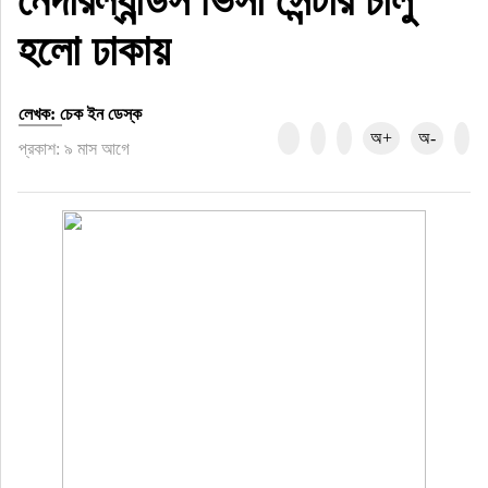
নেদারল্যান্ডস ভিসা সেন্টার চালু
হলো ঢাকায়
লেখক: চেক ইন ডেস্ক
অ+
অ-
প্রকাশ: ৯ মাস আগে