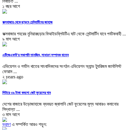
নির্বাচিত ...
১ বছর আগে
কক্সবাজার থেকে ছাড়বে সেন্টমার্টিনের জাহাজ
কক্সবাজার শহরের নুনিয়ারছড়ার বিআইডব্লিউটিএ ঘাট থেকে সেন্টমার্টিন যাবে পর্যটকবাহী ...
৯ মাস আগে
এটিজেএফবি’র সভাপতি তানজিম, সাধারণ সম্পাদক বাতেন
এভিয়েশন ও পর্যটন খাতের সাংবাদিকদের সংগঠন এভিয়েশন অ্যান্ড ট্যুরিজম জার্নালিস্ট
ফোরাম ...
২ years ago
লিটারে ৩৯ টাকা কমলো জেট ফুয়েলের দাম
দেশের বাজারে উড়োজাহাজে ব্যবহৃত জ্বালানি জেট ফুয়েলের মূল্য আবারও কমানোর
সিদ্ধান্ত ...
৩ মাস আগে
ভ্রমণ
এ সম্পর্কিত আরও পড়ুন: