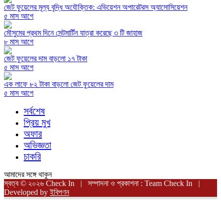
জেট ফুয়েলের মূল্য বৃদ্ধি অযৌক্তিক: এভিয়েশন অপারেটরস অ্যাসোসিয়েশন
৫ মাস আগে
মৌসুমের প্রথম দিনে সেন্টমার্টিন যাত্রা করেছে ৩ টি জাহাজ
৮ মাস আগে
জেট ফুয়েলের দাম বাড়লো ১৭ টাকা
৫ মাস আগে
এক লাফে ৮২ টাকা বাড়লো জেট ফুয়েলের দাম
৫ মাস আগে
সর্বশেষ
প্রিয় মুখ
অফার
অভিজ্ঞতা
চাকরি
আমাদের সঙ্গে থাকুন
স্বত্ব © ২০২৬ Check In | সম্পাদনা ও প্রকাশনা : Team Check In |
Developed by
ইবিপণন