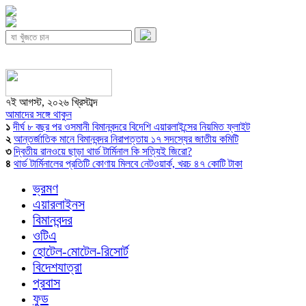
৭ই আগস্ট, ২০২৬ খ্রিস্টাব্দ
আমাদের সঙ্গে থাকুন
১
দীর্ঘ ৮ বছর পর ওসমানী বিমানবন্দরে বিদেশি এয়ারলাইন্সের নিয়মিত ফ্লাইট
২
আন্তর্জাতিক মানে বিমানবন্দর নিরাপত্তায় ১৭ সদস্যের জাতীয় কমিটি
৩
দ্বিতীয় রানওয়ে ছাড়া থার্ড টার্মিনাল কি সত্যিই জিরো?
৪
থার্ড টার্মিনালের প্রতিটি কোণায় মিলবে নেটওয়ার্ক, খরচ ৪৭ কোটি টাকা
ভ্রমণ
এয়ারলাইনস
বিমানবন্দর
ওটিএ
হোটেল-মোটেল-রিসোর্ট
বিদেশযাত্রা
প্রবাস
ফুড