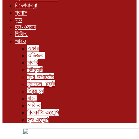
বিদেশযাত্রা
প্রবাস
ফুড
হজ-ওমরাহ
ভিডিও
আরও
অফার
অভিজ্ঞতা
চাকরি
চিটচ্যাট
ট্যুর অপারেটর
ট্রাভেল এজেন্ট
প্রিয় মুখ
বাহন
বেবিচক
রিক্রুটিং এজেন্সি
হজ এজেন্সি