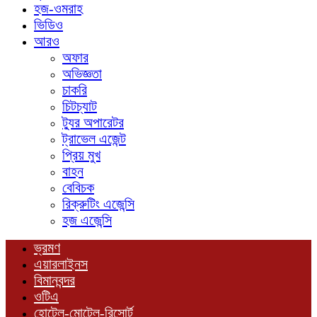
হজ-ওমরাহ
ভিডিও
আরও
অফার
অভিজ্ঞতা
চাকরি
চিটচ্যাট
ট্যুর অপারেটর
ট্রাভেল এজেন্ট
প্রিয় মুখ
বাহন
বেবিচক
রিক্রুটিং এজেন্সি
হজ এজেন্সি
ভ্রমণ
এয়ারলাইনস
বিমানবন্দর
ওটিএ
হোটেল-মোটেল-রিসোর্ট