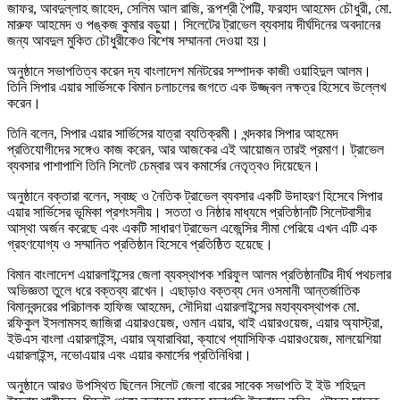
জাফর, আবদুল্লাহ জাহেদ, সেলিম আল রাজি, রূপশ্রী পৈট্টি, ফরহাদ আহমেদ চৌধুরী, মো.
মারুফ আহমেদ ও পঙ্কজ কুমার বড়ুয়া। সিলেটের ট্রাভেল ব্যবসায় দীর্ঘদিনের অবদানের
জন্য আবদুল মুকিত চৌধুরীকেও বিশেষ সম্মাননা দেওয়া হয়।
অনুষ্ঠানে সভাপতিত্ব করেন দ্য বাংলাদেশ মনিটরের সম্পাদক কাজী ওয়াহিদুল আলম।
তিনি সিপার এয়ার সার্ভিসকে বিমান চলাচলের জগতে এক উজ্জ্বল নক্ষত্র হিসেবে উল্লেখ
করেন।
তিনি বলেন, সিপার এয়ার সার্ভিসের যাত্রা ব্যতিক্রমী। খন্দকার সিপার আহমেদ
প্রতিযোগীদের সঙ্গেও কাজ করেন, আর আজকের এই আয়োজন তারই প্রমাণ। ট্রাভেল
ব্যবসার পাশাপাশি তিনি সিলেট চেম্বার অব কমার্সের নেতৃত্বও দিয়েছেন।
অনুষ্ঠানে বক্তারা বলেন, স্বচ্ছ ও নৈতিক ট্রাভেল ব্যবসার একটি উদাহরণ হিসেবে সিপার
এয়ার সার্ভিসের ভূমিকা প্রশংসনীয়। সততা ও নিষ্ঠার মাধ্যমে প্রতিষ্ঠানটি সিলেটবাসীর
আস্থা অর্জন করেছে এবং একটি সাধারণ ট্রাভেল এজেন্সির সীমা পেরিয়ে এখন এটি এক
গ্রহণযোগ্য ও সম্মানিত প্রতিষ্ঠান হিসেবে প্রতিষ্ঠিত হয়েছে।
বিমান বাংলাদেশ এয়ারলাইন্সের জেলা ব্যবস্থাপক শরিফুল আলম প্রতিষ্ঠানটির দীর্ঘ পথচলার
অভিজ্ঞতা তুলে ধরে বক্তব্য রাখেন। এছাড়াও বক্তব্য দেন ওসমানী আন্তর্জাতিক
বিমানবন্দরের পরিচালক হাফিজ আহমেদ, সৌদিয়া এয়ারলাইন্সের মহাব্যবস্থাপক মো.
রফিকুল ইসলামসহ জাজিরা এয়ারওয়েজ, ওমান এয়ার, থাই এয়ারওয়েজ, এয়ার অ্যাস্ট্রা,
ইউএস বাংলা এয়ারলাইন্স, এয়ার অ্যারাবিয়া, ক্যাথে প্যাসিফিক এয়ারওয়েজ, মালয়েশিয়া
এয়ারলাইন্স, নভোএয়ার এবং এয়ার কমার্সের প্রতিনিধিরা।
অনুষ্ঠানে আরও উপস্থিত ছিলেন সিলেট জেলা বারের সাবেক সভাপতি ই ইউ শহিদুল