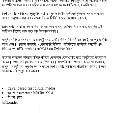
ইসলাম শাহীনের, সিলেট প্রেস ক্লাবের সাবেক সভাপতি ইকরামুল কবির, এটাবের সাবেক
সভাপতি আবদুল জব্বার জলিল এবং হাবের সাবেক সভাপতি মানসুর আলী খান।
সিপার এয়ার সার্ভিসের স্বত্বাধিকারী ও প্রধান নির্বাহী কর্মকর্তা খন্দকার সিপার আহমেদ
বলেন, মানুষের সেবা করার লক্ষ্য নিয়েই তিনি ট্রাভেল ব্যবসায় যুক্ত হন।
তিনি সবার দোয়া ও সহযোগিতা কামনা করে বলেন, যতদিন বেঁচে থাকব, ততদিন এই
অঙ্গীকার নিয়েই কাজ করে যাব ইনশাআল্লাহ।
অনুষ্ঠানে বিমান বাংলাদেশ এয়ারলাইন্সসহ ১২টি দেশি ও বিদেশি এয়ারলাইন্সের প্রতিনিধিরা
অংশ নেন। এছাড়া সরকারি ও বেসরকারি বিভিন্ন প্রতিষ্ঠানের কর্মকর্তা-কর্মচারী এবং
বিভিন্ন পেশাজীবী সংগঠনের প্রতিনিধিরাও উপস্থিত ছিলেন।
হাফেজ আহমেদ আবদুল বাসিত পবিত্র কোরআন তেলাওয়াত করে অনুষ্ঠানের উদ্বোধন
করেন। শেষ পর্বে র‍্যাফেল ড্র অনুষ্ঠিত হয়। সমাপনী পর্ব সঞ্চালনা করেন আবদুল্লাহ
মাসুম। অনুষ্ঠানে ধন্যবাদ জ্ঞাপন করেন সিপার এয়ার সার্ভিসের পরিচালক খন্দকার ইসরার
আহমেদ রকি ও খন্দকার কাউসা
travel based first digital media
ভ্রমণ বিষয়ক প্রথম ডিজিটাল মিডিয়া
সিপার এয়ার