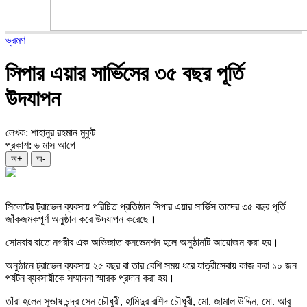
ভ্রমণ
সিপার এয়ার সার্ভিসের ৩৫ বছর পূর্তি
উদযাপন
লেখক: শাহানুর রহমান মুকুট
প্রকাশ: ৬ মাস আগে
অ+
অ-
সিলেটের ট্রাভেল ব্যবসায় পরিচিত প্রতিষ্ঠান সিপার এয়ার সার্ভিস তাদের ৩৫ বছর পূর্তি
জাঁকজমকপূর্ণ অনুষ্ঠান করে উদযাপন করেছে।
সোমবার রাতে নগরীর এক অভিজাত কনভেনশন হলে অনুষ্ঠানটি আয়োজন করা হয়।
অনুষ্ঠানে ট্রাভেল ব্যবসায় ২৫ বছর বা তার বেশি সময় ধরে যাত্রীসেবায় কাজ করা ১০ জন
পর্যটন ব্যবসায়ীকে সম্মাননা স্মারক প্রদান করা হয়।
তাঁরা হলেন সুভাষ চন্দ্র সেন চৌধুরী, হামিদুর রশিদ চৌধুরী, মো. জামাল উদ্দিন, মো. আবু