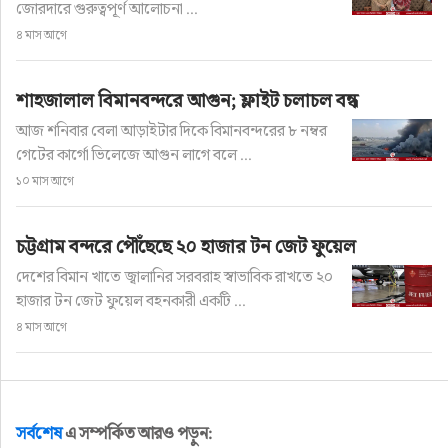
জোরদারে গুরুত্বপূর্ণ আলোচনা ...
গুরুত্বপূর্ণ ভূমিকা রাখছে।
৪ মাস আগে
সনদ বিতরণ অনুষ্ঠানে আরও উপস্থিত ছিলেন বেবিচক এর 
শাহজালাল বিমানবন্দরে আগুন; ফ্লাইট চলাচল বন্ধ
সদস্যগণ, বিভিন্ন স্তরের কর্মকর্তাবৃন্দ এবং কোর্সে 
আজ শনিবার বেলা আড়াইটার দিকে বিমানবন্দরের ৮ নম্বর
অংশগ্রহণকারী শিক্ষণার্থীবৃন্দ।
গেটের কার্গো ভিলেজে আগুন লাগে বলে ...
১০ মাস আগে
চট্টগ্রাম বন্দরে পৌঁছেছে ২০ হাজার টন জেট ফুয়েল
দেশের বিমান খাতে জ্বালানির সরবরাহ স্বাভাবিক রাখতে ২০
প্রবাস
হাজার টন জেট ফুয়েল বহনকারী একটি ...
৪ মাস আগে
ঈদের ছুটিতেও প্রবাসীদের সহায়তায়
চালু থাকবে নিয়ন্ত্রণ কক্ষ
সর্বশেষ
এ সম্পর্কিত আরও পড়ুন:
লেখক: রাইসুল ইসলাম