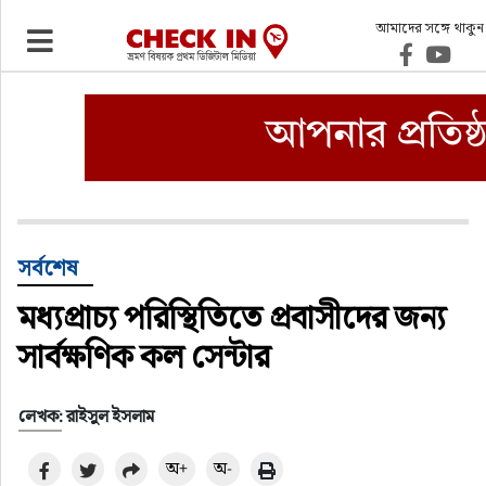
আমাদের সঙ্গে থাকুন
ভ্রমণ
এয়ারলাইনস
বিমানবন্দর
ওটিএ
সর্বশেষ
মধ্যপ্রাচ্য পরিস্থিতিতে প্রবাসীদের জন্য
হোটেল-মোটেল-রিসোর্ট
সার্বক্ষণিক কল সেন্টার
বিদেশযাত্রা
লেখক: রাইসুল ইসলাম
প্রবাস
অ+
অ-