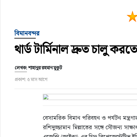
বিমানবন্দর
থার্ড টার্মিনাল দ্রুত চালু 
লেখক: শাহানুর রহমান মুকুট
প্রকাশ: ৫ মাস আগে
বেসামরিক বিমান পরিবহন ও পর্যটন মন্ত্রণাল
রশিদুজ্জামান মিল্লাতের সঙ্গে সৌজন্য সা
এজেন্সি (জাইকা)-এর চিফ রিপ্রেজেন্টেটিভ 