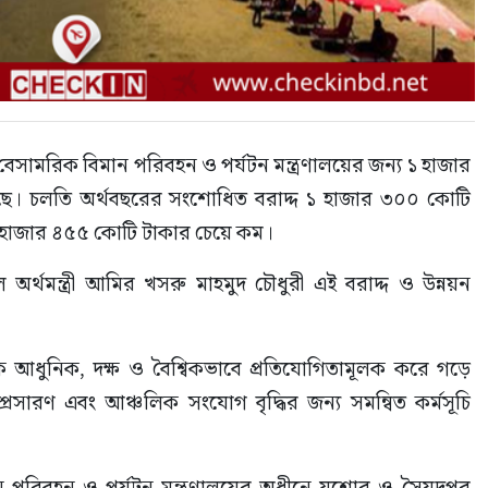
েসামরিক বিমান পরিবহন ও পর্যটন মন্ত্রণালয়ের জন্য ১ হাজার 
য়েছে। চলতি অর্থবছরের সংশোধিত বরাদ্দ ১ হাজার ৩০০ কোটি 
২ হাজার ৪৫৫ কোটি টাকার চেয়ে কম।
্থমন্ত্রী আমির খসরু মাহমুদ চৌধুরী এই বরাদ্দ ও উন্নয়ন 
আধুনিক, দক্ষ ও বৈশ্বিকভাবে প্রতিযোগিতামূলক করে গড়ে 
রসারণ এবং আঞ্চলিক সংযোগ বৃদ্ধির জন্য সমন্বিত কর্মসূচি 
 পরিবহন ও পর্যটন মন্ত্রণালয়ের অধীনে যশোর ও সৈয়দপুর 