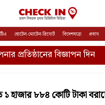
টিএ
হোটেল-মোটেল-রিসোর্ট
বিদেশযাত্রা
প্রবাস
ে ১ হাজার ৮৮৪ কোটি টাকা বরাদ্