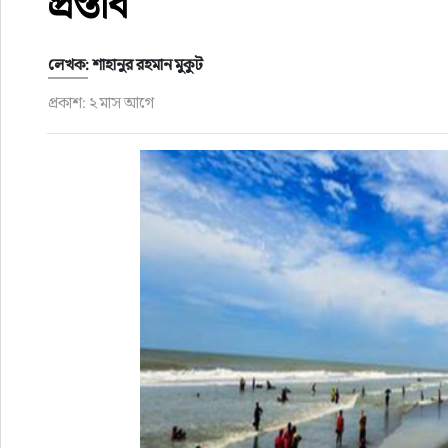
প্রস্তাব
ফুড
লেখক: শাহানুর রহমান মুকুট
হজ-ওমরাহ
প্রকাশ: ২ মাস আগে
ভিডিও
আরও