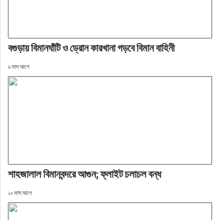
বগুড়ায় বিমানঘাঁটি ও ড্রোন কারখানা গড়বে বিমান বাহিনী
৬ মাস আগে
শাহজালাল বিমানবন্দরে আগুন; ফ্লাইট চলাচল বন্ধ
১০ মাস আগে