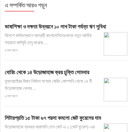
এ সম্পর্কিত আরও পড়ুন
ভাষাশিক্ষা ও দক্ষতা উন্নয়নে ১০ লাখ টাকা পর্যন্ত ঋণ সুবিধা
বিদেশে কর্মসংস্থানে আগ্রহী বাংলাদেশিদের জন্য নতুন আর্থিক
সহায়তা কর্মসূচি চালু করেছে ...
৪ মাস আগে
বোয়িং থেকে ১৪ উড়োজাহাজ ক্রয় চুক্তি সোমবার
যুক্তরাষ্ট্রের বিমান নির্মাতা সংস্থা বোয়িং কোম্পানি থেকে ১৪ টি
উড়োজাহাজ কেনার ...
৬ মাস আগে
লিটারপ্রতি ১৫ টাকা ৬৭ পয়সা কমলো জেট ফুয়েলের দাম
উড়োজাহাজে ব্যবহৃত জ্বালানি তেল জেট এ-১ (জেট ফুয়েল)-এর