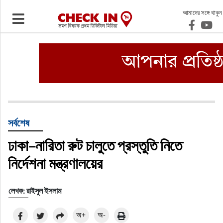
আমাদের সঙ্গে থাকুন
ভ্রমণ
এয়ারলাইনস
বিমানবন্দর
ওটিএ
সর্বশেষ
ঢাকা–নারিতা রুট চালুতে প্রস্তুতি নিতে
হোটেল-মোটেল-রিসোর্ট
নির্দেশনা মন্ত্রণালয়ের
বিদেশযাত্রা
লেখক: রাইসুল ইসলাম
প্রবাস
অ+
অ-