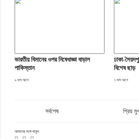
ভারতীয় বিমানের ওপর নিষেধাজ্ঞা বাড়াল
ঢাকা-সৈয়দপু
পাকিস্তান
বিশেষ ছাড়
৬ মাস আগে
৭ মাস আগে
সর্বশেষ
প্রিয় মু
আমাদের সঙ্গে থাকুন