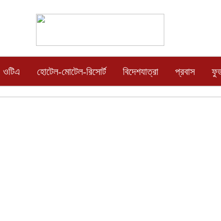
ওটিএ
হোটেল-মোটেল-রিসোর্ট
বিদেশযাত্রা
প্রবাস
ফু