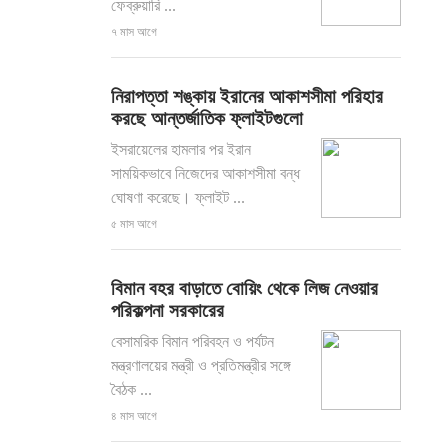
ফেব্রুয়ারি ...
৭ মাস আগে
নিরাপত্তা শঙ্কায় ইরানের আকাশসীমা পরিহার
করছে আন্তর্জাতিক ফ্লাইটগুলো
ইসরায়েলের হামলার পর ইরান
সাময়িকভাবে নিজেদের আকাশসীমা বন্ধ
ঘোষণা করেছে। ফ্লাইট ...
৫ মাস আগে
বিমান বহর বাড়াতে বোয়িং থেকে লিজ নেওয়ার
পরিকল্পনা সরকারের
­বেসামরিক বিমান পরিবহন ও পর্যটন
মন্ত্রণালয়ের মন্ত্রী ও প্রতিমন্ত্রীর সঙ্গে
বৈঠক ...
৪ মাস আগে