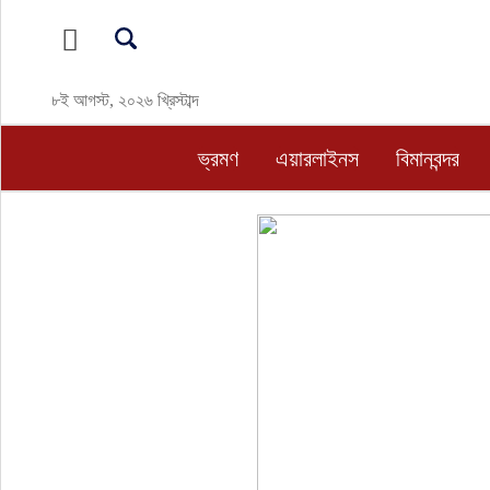
ভ্রমণ
৮ই আগস্ট, ২০২৬ খ্রিস্টাব্দ
এয়ারলাইনস
ভ্রমণ
এয়ারলাইনস
বিমানবন্দর
বিমানবন্দর
ওটিএ
হোটেল-মোটেল-রিসোর্ট
বিদেশযাত্রা
প্রবাস