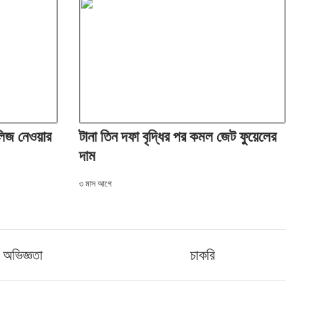
লিজ নেওয়ার
টানা তিন দফা বৃদ্ধির পর কমল জেট ফুয়েলের
দাম
৩ মাস আগে
অভিজ্ঞতা
চাকরি