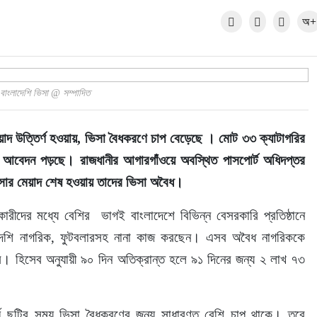
অ+
বাংলাদেশি ভিসা @ সম্পাদিত
়াদ উত্তির্ণ হওয়ায়, ভিসা বৈধকরণে চাপ বেড়েছে । মোট ৩৩ ক্যাটাগরির 
ি আবেদন পড়ছে। রাজধানীর আগারগাঁওয়ে অবস্থিত পাসপোর্ট অধিদপ্তর 
ভিসার মেয়াদ শেষ হওয়ায় তাদের ভিসা অবৈধ। 
ারীদের মধ্যে বেশির  ভাগই বাংলাদেশে বিভিন্ন বেসরকারি প্রতিষ্ঠানে 
ুক্ত বিদেশি নাগরিক, ফুটবলারসহ নানা কাজ করছেন। এসব অবৈধ নাগরিককে 
বে। হিসেব অনুযায়ী ৯০ দিন অতিক্রান্ত হলে ৯১ দিনের জন্য ২ লাখ ৭৩ 
ং দীর্ঘ ছুটির সময় ভিসা বৈধকরণের জন্য সাধারণত বেশি চাপ থাকে। তবে 