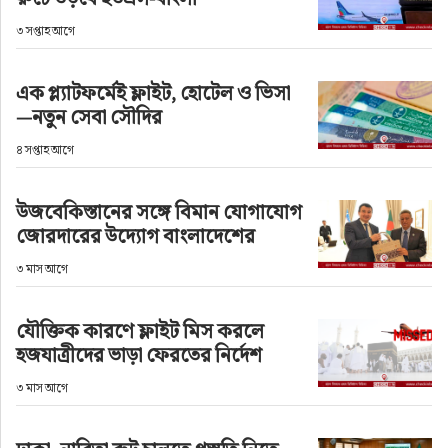
ফুড
৩ সপ্তাহ আগে
হজ-ওমরাহ
এক প্ল্যাটফর্মেই ফ্লাইট, হোটেল ও ভিসা
—নতুন সেবা সৌদির
ভিডিও
৪ সপ্তাহ আগে
আরও
উজবেকিস্তানের সঙ্গে বিমান যোগাযোগ
জোরদারের উদ্যোগ বাংলাদেশের
৩ মাস আগে
যৌক্তিক কারণে ফ্লাইট মিস করলে
হজযাত্রীদের ভাড়া ফেরতের নির্দেশ
৩ মাস আগে