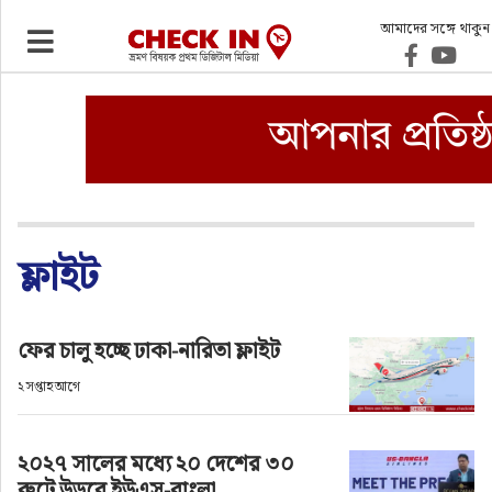
আমাদের সঙ্গে থাকুন
ভ্রমণ
এয়ারলাইনস
বিমানবন্দর
ওটিএ
ফ্লাইট
হোটেল-মোটেল-রিসোর্ট
ফের চালু হচ্ছে ঢাকা-নারিতা ফ্লাইট
বিদেশযাত্রা
২ সপ্তাহ আগে
প্রবাস
২০২৭ সালের মধ্যে ২০ দেশের ৩০
রুটে উড়বে ইউএস-বাংলা