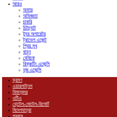
আরও
অফার
অভিজ্ঞতা
চাকরি
চিটচ্যাট
ট্যুর অপারেটর
ট্রাভেল এজেন্ট
প্রিয় মুখ
বাহন
বেবিচক
রিক্রুটিং এজেন্সি
হজ এজেন্সি
ভ্রমণ
এয়ারলাইনস
বিমানবন্দর
ওটিএ
হোটেল-মোটেল-রিসোর্ট
বিদেশযাত্রা
প্রবাস