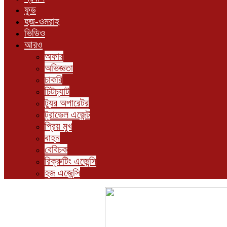
ফুড
হজ-ওমরাহ
ভিডিও
আরও
অফার
অভিজ্ঞতা
চাকরি
চিটচ্যাট
ট্যুর অপারেটর
ট্রাভেল এজেন্ট
প্রিয় মুখ
বাহন
বেবিচক
রিক্রুটিং এজেন্সি
হজ এজেন্সি