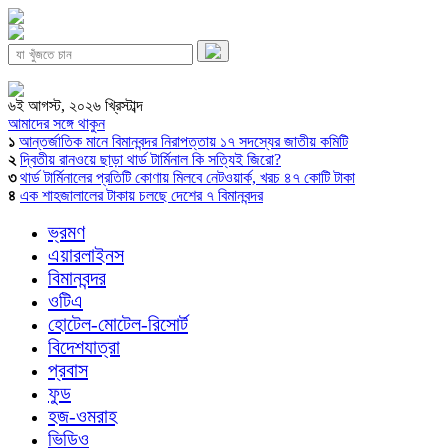
৬ই আগস্ট, ২০২৬ খ্রিস্টাব্দ
আমাদের সঙ্গে থাকুন
১
আন্তর্জাতিক মানে বিমানবন্দর নিরাপত্তায় ১৭ সদস্যের জাতীয় কমিটি
২
দ্বিতীয় রানওয়ে ছাড়া থার্ড টার্মিনাল কি সত্যিই জিরো?
৩
থার্ড টার্মিনালের প্রতিটি কোণায় মিলবে নেটওয়ার্ক, খরচ ৪৭ কোটি টাকা
৪
এক শাহজালালের টাকায় চলছে দেশের ৭ বিমানবন্দর
ভ্রমণ
এয়ারলাইনস
বিমানবন্দর
ওটিএ
হোটেল-মোটেল-রিসোর্ট
বিদেশযাত্রা
প্রবাস
ফুড
হজ-ওমরাহ
ভিডিও