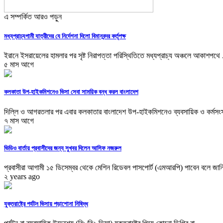
এ সম্পর্কিত আরও পড়ুন
মধ্যপ্রাচ্যগামী যাত্রীদের যে নির্দেশনা দিলো বিমানবন্দর কর্তৃপক্ষ
ইরানে ইসরায়েলের হামলার পর সৃষ্ট নিরাপত্তা পরিস্থিতিতে মধ্যপ্রাচ্য অঞ্চলে আকাশপথে .
৫ মাস আগে
কলকাতা উপ-হাইক‌মিশনেও ভিসা সেবা সাময়িক বন্ধ করল বাংলাদেশ
দিল্লি ও আগরতলার পর এবার কলকাতার বাংলাদেশ উপ-হাইক‌মিশনেও ব্যবসায়িক ও কর্মসংস্
৭ মাস আগে
ভিডিও বার্তায় প্রবাসীদের জন্য সুখবর দিলেন আসিফ নজরুল
প্রবাসীরা আগামী ১৫ ডিসেম্বর থেকে মেশিন রিডেবল পাসপোর্ট (এমআরপি) পাবেন বলে জানি
২ years ago
যুক্তরাষ্ট্রে পর্যটন ভিসায় পড়াশোনা নিষিদ্ধ