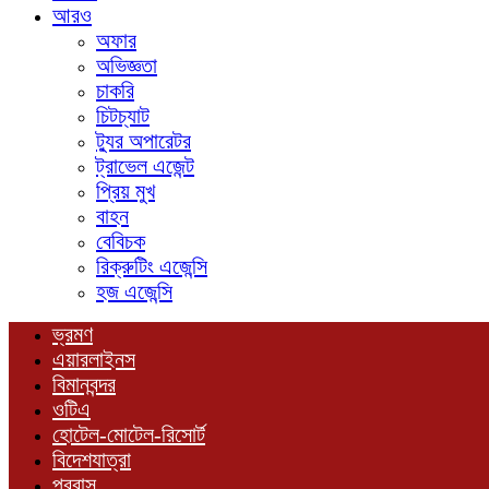
আরও
অফার
অভিজ্ঞতা
চাকরি
চিটচ্যাট
ট্যুর অপারেটর
ট্রাভেল এজেন্ট
প্রিয় মুখ
বাহন
বেবিচক
রিক্রুটিং এজেন্সি
হজ এজেন্সি
ভ্রমণ
এয়ারলাইনস
বিমানবন্দর
ওটিএ
হোটেল-মোটেল-রিসোর্ট
বিদেশযাত্রা
প্রবাস