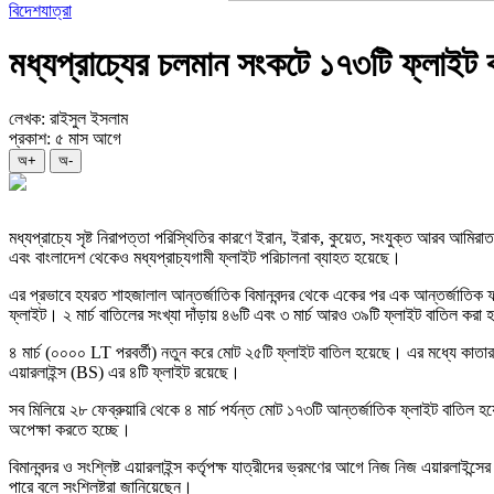
বিদেশযাত্রা
মধ্যপ্রাচ্যের চলমান সংকটে ১৭৩টি ফ্লাইট ব
লেখক: রাইসুল ইসলাম
প্রকাশ: ৫ মাস আগে
অ+
অ-
মধ্যপ্রাচ্যে সৃষ্ট নিরাপত্তা পরিস্থিতির কারণে ইরান, ইরাক, কুয়েত, সংযুক্ত আরব আম
এবং বাংলাদেশ থেকেও মধ্যপ্রাচ্যগামী ফ্লাইট পরিচালনা ব্যাহত হয়েছে।
এর প্রভাবে হযরত শাহজালাল আন্তর্জাতিক বিমানবন্দর থেকে একের পর এক আন্তর্জাতিক ফ্ল
ফ্লাইট। ২ মার্চ বাতিলের সংখ্যা দাঁড়ায় ৪৬টি এবং ৩ মার্চ আরও ৩৯টি ফ্লাইট বাতিল করা
৪ মার্চ (০০০০ LT পরবর্তী) নতুন করে মোট ২৫টি ফ্লাইট বাতিল হয়েছে। এর মধ্যে ক
এয়ারলাইন্স (BS) এর ৪টি ফ্লাইট রয়েছে।
সব মিলিয়ে ২৮ ফেব্রুয়ারি থেকে ৪ মার্চ পর্যন্ত মোট ১৭৩টি আন্তর্জাতিক ফ্লাইট বাতিল হয়েছ
অপেক্ষা করতে হচ্ছে।
বিমানবন্দর ও সংশ্লিষ্ট এয়ারলাইন্স কর্তৃপক্ষ যাত্রীদের ভ্রমণের আগে নিজ নিজ এয়ারলাইন্
পারে বলে সংশ্লিষ্টরা জানিয়েছেন।