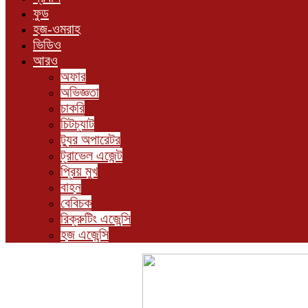
ফুড
হজ-ওমরাহ
ভিডিও
আরও
অফার
অভিজ্ঞতা
চাকরি
চিটচ্যাট
ট্যুর অপারেটর
ট্রাভেল এজেন্ট
প্রিয় মুখ
বাহন
বেবিচক
রিক্রুটিং এজেন্সি
হজ এজেন্সি