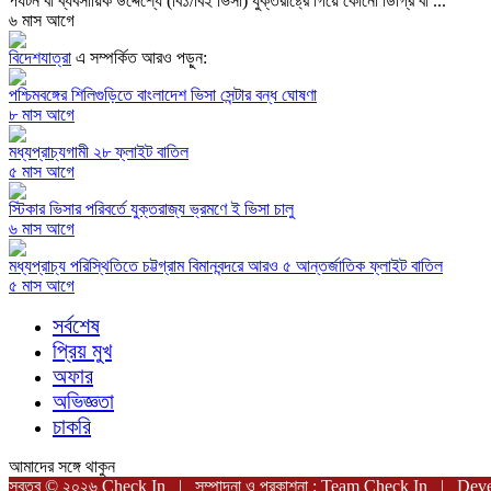
পর্যটন বা ব্যবসায়িক উদ্দেশ্যে (বি১/বি২ ভিসা) যুক্তরাষ্ট্রে গিয়ে কোনো ডিগ্রি বা ...
৬ মাস আগে
বিদেশযাত্রা
এ সম্পর্কিত আরও পড়ুন:
পশ্চিমবঙ্গের শিলিগুড়িতে বাংলাদেশ ভিসা সেন্টার বন্ধ ঘোষণা
৮ মাস আগে
মধ্যপ্রাচ্যগামী ২৮ ফ্লাইট বাতিল
৫ মাস আগে
স্টিকার ভিসার পরিবর্তে যুক্তরাজ্য ভ্রমণে ই ভিসা চালু
৬ মাস আগে
মধ্যপ্রাচ্য পরিস্থিতিতে চট্টগ্রাম বিমানবন্দরে আরও ৫ আন্তর্জাতিক ফ্লাইট বাতিল
৫ মাস আগে
সর্বশেষ
প্রিয় মুখ
অফার
অভিজ্ঞতা
চাকরি
আমাদের সঙ্গে থাকুন
স্বত্ব © ২০২৬ Check In | সম্পাদনা ও প্রকাশনা : Team Check In |
Deve