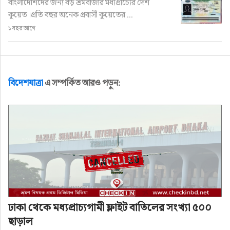
বাংলাদেশিদের জন্য বড় শ্রমবাজার মধ্যপ্রাচ্যের দেশ
কুয়েত।প্রতি বছর অনেক প্রবাসী কুয়েতের ...
১ বছর আগে
বিদেশযাত্রা
এ সম্পর্কিত আরও পড়ুন:
প্রবাস
ভিসা বাতিল হওয়া প্রবাসীদের সহায়তা
করবে সরকার
লেখক: শাহানুর রহমান মুকুট
ঢাকা থেকে মধ্যপ্রাচ্যগামী ফ্লাইট বাতিলের সংখ্যা ৫০০
অ+
অ-
ছাড়াল
প্রকাশ: ৫ মাস আগে