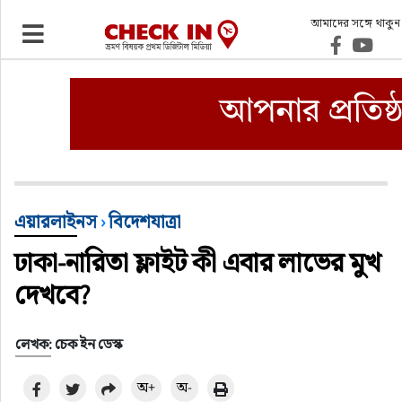
আমাদের সঙ্গে থাকুন
ভ্রমণ
এয়ারলাইনস
বিমানবন্দর
ওটিএ
এয়ারলাইনস
›
বিদেশযাত্রা
ঢাকা-নারিতা ফ্লাইট কী এবার লাভের মুখ
হোটেল-মোটেল-রিসোর্ট
দেখবে?
বিদেশযাত্রা
লেখক: চেক ইন ডেস্ক
প্রবাস
অ+
অ-