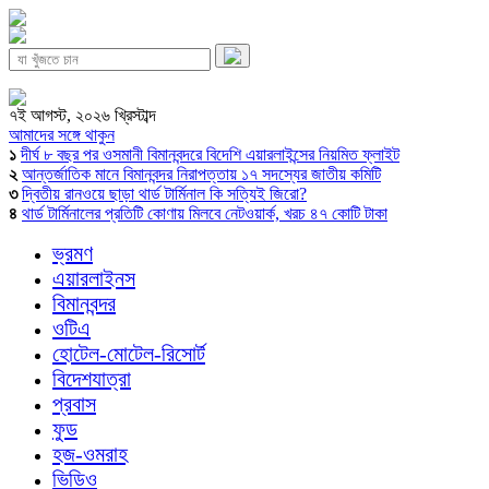
৭ই আগস্ট, ২০২৬ খ্রিস্টাব্দ
আমাদের সঙ্গে থাকুন
১
দীর্ঘ ৮ বছর পর ওসমানী বিমানবন্দরে বিদেশি এয়ারলাইন্সের নিয়মিত ফ্লাইট
২
আন্তর্জাতিক মানে বিমানবন্দর নিরাপত্তায় ১৭ সদস্যের জাতীয় কমিটি
৩
দ্বিতীয় রানওয়ে ছাড়া থার্ড টার্মিনাল কি সত্যিই জিরো?
৪
থার্ড টার্মিনালের প্রতিটি কোণায় মিলবে নেটওয়ার্ক, খরচ ৪৭ কোটি টাকা
ভ্রমণ
এয়ারলাইনস
বিমানবন্দর
ওটিএ
হোটেল-মোটেল-রিসোর্ট
বিদেশযাত্রা
প্রবাস
ফুড
হজ-ওমরাহ
ভিডিও