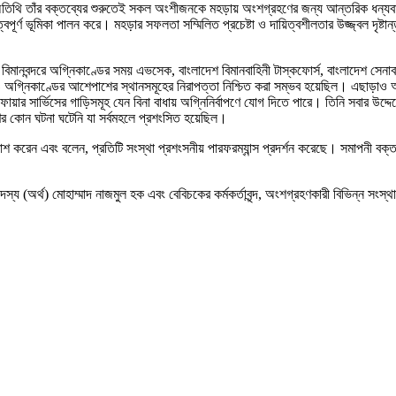
থি তাঁর বক্তব্যের শুরুতেই সকল অংশীজনকে মহড়ায় অংশগ্রহণের জন্য আন্তরিক ধন্যবাদ জান
রুত্বপূর্ণ ভূমিকা পালন করে। মহড়ার সফলতা সম্মিলিত প্রচেষ্টা ও দায়িত্বশীলতার উজ্জ্বল দ
ানবন্দরে অগ্নিকাণ্ডের সময় এভসেক, বাংলাদেশ বিমানবাহিনী টাস্কফোর্স, বাংলাদেশ সেনাবা
্মিনাল ৩ ও অগ্নিকাণ্ডের আশেপাশের স্থানসমূহের নিরাপত্তা নিশ্চিত করা সম্ভব হয়েছিল। এছাড়া
র সার্ভিসের গাড়িসমূহ যেন বিনা বাধায় অগ্নিনির্বাপণে যোগ দিতে পারে। তিনি সবার উদ্দেশ
রণের কোন ঘটনা ঘটেনি যা সর্বমহলে প্রশংসিত হয়েছিল।
শ করেন এবং বলেন, প্রতিটি সংস্থা প্রশংসনীয় পারফরম্যান্স প্রদর্শন করেছে। সমাপনী বক্তব
র্থ) মোহাম্মাদ নাজমুল হক এবং বেবিচকের কর্মকর্তাবৃন্দ, অংশগ্রহণকারী বিভিন্ন সংস্থার ঊ