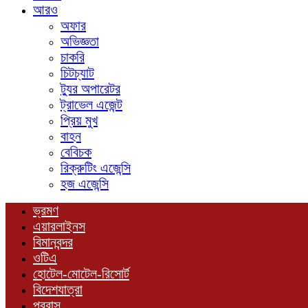
আরও
অফার
অভিজ্ঞতা
চাকরি
চিটচ্যাট
ট্যুর অপারেটর
ট্রাভেল এজেন্ট
প্রিয় মুখ
বাহন
বেবিচক
রিক্রুটিং এজেন্সি
হজ এজেন্সি
ভ্রমণ
এয়ারলাইনস
বিমানবন্দর
ওটিএ
হোটেল-মোটেল-রিসোর্ট
বিদেশযাত্রা
প্রবাস