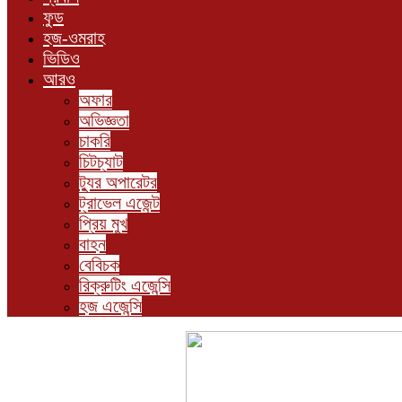
ফুড
হজ-ওমরাহ
ভিডিও
আরও
অফার
অভিজ্ঞতা
চাকরি
চিটচ্যাট
ট্যুর অপারেটর
ট্রাভেল এজেন্ট
প্রিয় মুখ
বাহন
বেবিচক
রিক্রুটিং এজেন্সি
হজ এজেন্সি