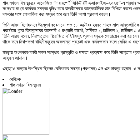
শাহ মখদুম বিমানবন্দরে আয়োজিত “এয়ারপোর্ট সিকিউরিটি এক্সারসাইজ–২০২৫”-এ প্রধান অতি
সংস্থার মধ্যে কার্যকর সমন্বয় বৃদ্ধি করে যাত্রীসেবায় আন্তর্জাতিক মান নিশ্চিত করতে গু
দক্ষতার সঙ্গে মোকাবিলা করা সম্ভব হবে বলে তিনি আশা প্রকাশ করেন।
তিনি আরও বিশেষভাবে উল্লেখ করেন যে, গত ১৮ অক্টোবর হযরত শাহজালাল আন্তর্জাতিক বিম
প্রচেষ্টায় পুরো বিমানবন্দরের আমদানী ও রপ্তানী কার্গো, টার্মিনাল ১, টার্মিনাল ২, টার
তিনি আরও বলেন, নিরাপত্তায় নিয়োজিত বাহিনীসমূহ প্রধান সড়কে মোতায়েন করা হয় যেন ফায়া
থাকে তবে নিরাপত্তা বাহিনীসমূহের অক্লান্ত প্রচেষ্টা এবং কর্মদক্ষতার ফলে সেদিন এ ধ
মহড়ায় অংশগ্রহণকারী সকল সংস্থার প্রস্তুতি ও দক্ষতা প্রত্যক্ষ করে তিনি সন্তোষ প্রকা
আহ্বান জানান।
এছাড়াও মহড়ায় উপস্থিত ছিলেন বেবিচকের সদস্য (প্রশাসন) এস এম লাবলুর রহমান ও সদস্য (অ
বেবিচক
শাহ মখদুম বিমানবন্দর