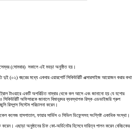
১ ডিসেম্বর (সোমবার) সকালে এই মহড়া অনুষ্ঠিত হয়।
প্রতি দুই (০২) বছরের মধ্যে একবার এয়ারপোর্ট সিকিউরিটি এক্সারসাইজ আয়োজন করার কথা
রের কন্ট্রোল টাওয়ারে একটি অপরিচিত নাম্বার থেকে কল আসে এবং জানানো হয় যে যশোর
ক ও সিকিউরিটি অফিসারকে জানালে বিমানবন্দর ব্যবস্থাপক রিস্ক এডভাইজরি গ্রুপ
েন্সি রিসপন্স সিস্টেম পরিচালনা করেন।
কেল কলেজ হাসপাতাল, ফায়ার সার্ভিস ও সিভিল ডিফেন্সসহ সংশ্লিষ্ট একাধিক সংস্থা।
্যক্ষ করেন। এছাড়া অনুষ্ঠানের চিফ কো-অর্ডিনেটর হিসেবে দায়িত্ব পালন করেন বেবিচকের