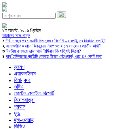
৯ই আগস্ট, ২০২৬ খ্রিস্টাব্দ
আমাদের সঙ্গে থাকুন
১
দীর্ঘ ৮ বছর পর ওসমানী বিমানবন্দরে বিদেশি এয়ারলাইন্সের নিয়মিত ফ্লাইট
২
আন্তর্জাতিক মানে বিমানবন্দর নিরাপত্তায় ১৭ সদস্যের জাতীয় কমিটি
৩
দ্বিতীয় রানওয়ে ছাড়া থার্ড টার্মিনাল কি সত্যিই জিরো?
৪
থার্ড টার্মিনালের প্রতিটি কোণায় মিলবে নেটওয়ার্ক, খরচ ৪৭ কোটি টাকা
ভ্রমণ
এয়ারলাইনস
বিমানবন্দর
ওটিএ
হোটেল-মোটেল-রিসোর্ট
বিদেশযাত্রা
প্রবাস
ফুড
হজ-ওমরাহ
ভিডিও