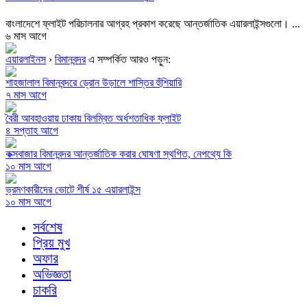
বাংলাদেশে ফ্লাইট পরিচালনার আগ্রহ প্রকাশ করেছে আন্তর্জাতিক এয়ারলাইন্সগুলো। ...
৬ মাস আগে
এয়ারলাইনস
›
বিমানবন্দর
এ সম্পর্কিত আরও পড়ুন:
শাহজালাল বিমানবন্দরে ড্রোন উড়ালে শাস্তির হুঁশিয়ারি
৭ মাস আগে
বৈরী আবহাওয়ায় ঢাকায় বিলম্বিত অর্ধশতাধিক ফ্লাইট
৪ সপ্তাহ আগে
কক্সবাজার বিমানবন্দর আন্তর্জাতিক করার ঘোষণা স্থগিত, নেপথ্যে কি
১০ মাস আগে
ভ্রমণকারীদের ভোটে শীর্ষ ১৫ এয়ারলাইন্স
১০ মাস আগে
সর্বশেষ
প্রিয় মুখ
অফার
অভিজ্ঞতা
চাকরি