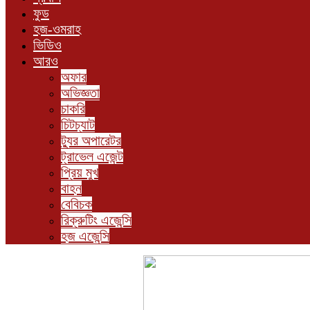
ফুড
হজ-ওমরাহ
ভিডিও
আরও
অফার
অভিজ্ঞতা
চাকরি
চিটচ্যাট
ট্যুর অপারেটর
ট্রাভেল এজেন্ট
প্রিয় মুখ
বাহন
বেবিচক
রিক্রুটিং এজেন্সি
হজ এজেন্সি