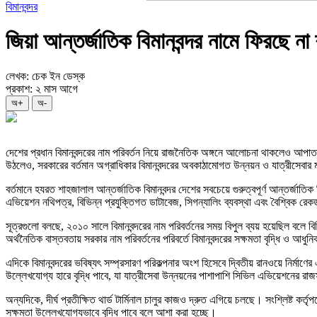
বিমানবন্দর
জিয়া আন্তর্জাতিক বিমানবন্দর নামে ফিরছে না 
লেখক: চেক ইন ডেস্ক
প্রকাশ: ২ মাস আগে
অ+
অ-
দেশের প্রধান বিমানবন্দরের নাম পরিবর্তন নিয়ে রাজনৈতিক অঙ্গনে আলোচনা থাকলেও আপাতত
উঠলেও, সরকারের বর্তমান অগ্রাধিকার বিমানবন্দরের অবকাঠামোগত উন্নয়ন ও যাত্রীসেবার ম
বর্তমানে হযরত শাহজালাল আন্তর্জাতিক বিমানবন্দর দেশের সবচেয়ে গুরুত্বপূর্ণ আন্তর্জাতিক
এভিয়েশন নথিপত্র, বিভিন্ন প্রযুক্তিগত ডাটাবেজ, সিগন্যালিং ব্যবস্থা এবং বৈশ্বিক রে
সূত্রগুলো বলছে, ২০১০ সালে বিমানবন্দরের নাম পরিবর্তনের সময় বিপুল ব্যয় হয়েছিল বল
অর্থনৈতিক বাস্তবতায় সরকার নাম পরিবর্তনের পরিবর্তে বিমানবন্দরের সক্ষমতা বৃদ্ধি ও আধুন
এদিকে বিমানবন্দরের ভবিষ্যৎ সম্প্রসারণ পরিকল্পনার অংশ হিসেবে দ্বিতীয় রানওয়ে নির্মাণে
উল্লেখযোগ্য হারে বৃদ্ধি পাবে, যা যাত্রীসেবা উন্নয়নের পাশাপাশি সিভিল এভিয়েশনের র
অন্যদিকে, দীর্ঘ প্রতীক্ষিত থার্ড টার্মিনাল চালুর কাজও দ্রুত এগিয়ে চলছে। সংশ্লিষ্ট কর্ত
সক্ষমতা উল্লেখযোগ্যভাবে বৃদ্ধি পাবে বলে আশা করা হচ্ছে।