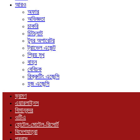
আরও
অফার
অভিজ্ঞতা
চাকরি
চিটচ্যাট
ট্যুর অপারেটর
ট্রাভেল এজেন্ট
প্রিয় মুখ
বাহন
বেবিচক
রিক্রুটিং এজেন্সি
হজ এজেন্সি
ভ্রমণ
এয়ারলাইনস
বিমানবন্দর
ওটিএ
হোটেল-মোটেল-রিসোর্ট
বিদেশযাত্রা
প্রবাস