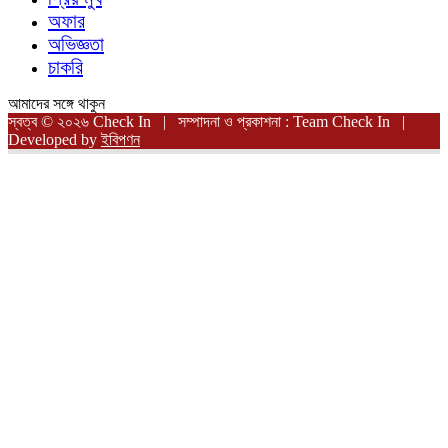
অফার
অভিজ্ঞতা
চাকরি
আমাদের সঙ্গে থাকুন
স্বত্ব © ২০২৬ Check In | সম্পাদনা ও প্রকাশনা : Team Check In |
Developed by
ইবিপণন