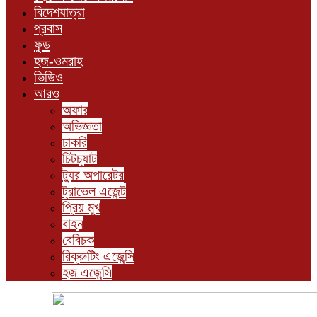
বিদেশযাত্রা
প্রবাস
ফুড
হজ-ওমরাহ
ভিডিও
আরও
অফার
অভিজ্ঞতা
চাকরি
চিটচ্যাট
ট্যুর অপারেটর
ট্রাভেল এজেন্ট
প্রিয় মুখ
বাহন
বেবিচক
রিক্রুটিং এজেন্সি
হজ এজেন্সি