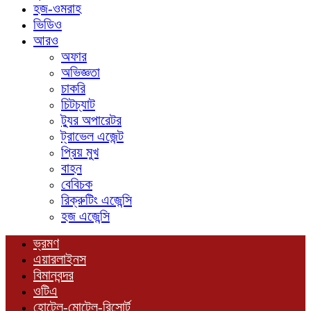
হজ-ওমরাহ
ভিডিও
আরও
অফার
অভিজ্ঞতা
চাকরি
চিটচ্যাট
ট্যুর অপারেটর
ট্রাভেল এজেন্ট
প্রিয় মুখ
বাহন
বেবিচক
রিক্রুটিং এজেন্সি
হজ এজেন্সি
ভ্রমণ
এয়ারলাইনস
বিমানবন্দর
ওটিএ
হোটেল-মোটেল-রিসোর্ট