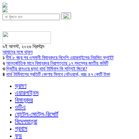
৯ই আগস্ট, ২০২৬ খ্রিস্টাব্দ
আমাদের সঙ্গে থাকুন
১
দীর্ঘ ৮ বছর পর ওসমানী বিমানবন্দরে বিদেশি এয়ারলাইন্সের নিয়মিত ফ্লাইট
২
আন্তর্জাতিক মানে বিমানবন্দর নিরাপত্তায় ১৭ সদস্যের জাতীয় কমিটি
৩
দ্বিতীয় রানওয়ে ছাড়া থার্ড টার্মিনাল কি সত্যিই জিরো?
৪
থার্ড টার্মিনালের প্রতিটি কোণায় মিলবে নেটওয়ার্ক, খরচ ৪৭ কোটি টাকা
ভ্রমণ
এয়ারলাইনস
বিমানবন্দর
ওটিএ
হোটেল-মোটেল-রিসোর্ট
বিদেশযাত্রা
প্রবাস
ফুড