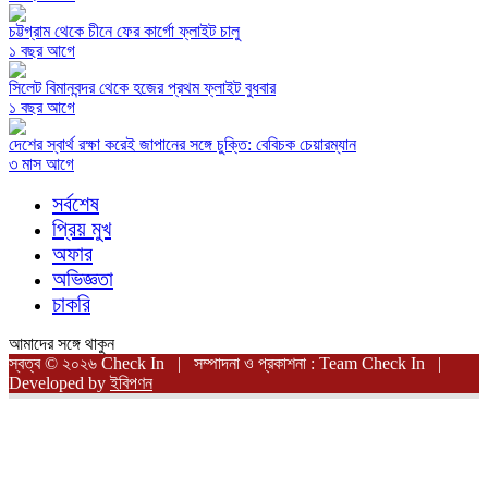
চট্টগ্রাম থেকে চীনে ফের কার্গো ফ্লাইট চালু
১ বছর আগে
সিলেট বিমানবন্দর থেকে হজের প্রথম ফ্লাইট বুধবার
১ বছর আগে
দেশের স্বার্থ রক্ষা করেই জাপানের সঙ্গে চুক্তি: বেবিচক চেয়ারম্যান
৩ মাস আগে
সর্বশেষ
প্রিয় মুখ
অফার
অভিজ্ঞতা
চাকরি
আমাদের সঙ্গে থাকুন
স্বত্ব © ২০২৬ Check In | সম্পাদনা ও প্রকাশনা : Team Check In |
Developed by
ইবিপণন