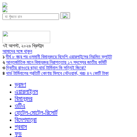
৭ই আগস্ট, ২০২৬ খ্রিস্টাব্দ
আমাদের সঙ্গে থাকুন
১
দীর্ঘ ৮ বছর পর ওসমানী বিমানবন্দরে বিদেশি এয়ারলাইন্সের নিয়মিত ফ্লাইট
২
আন্তর্জাতিক মানে বিমানবন্দর নিরাপত্তায় ১৭ সদস্যের জাতীয় কমিটি
৩
দ্বিতীয় রানওয়ে ছাড়া থার্ড টার্মিনাল কি সত্যিই জিরো?
৪
থার্ড টার্মিনালের প্রতিটি কোণায় মিলবে নেটওয়ার্ক, খরচ ৪৭ কোটি টাকা
ভ্রমণ
এয়ারলাইনস
বিমানবন্দর
ওটিএ
হোটেল-মোটেল-রিসোর্ট
বিদেশযাত্রা
প্রবাস
ফুড