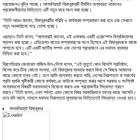
প্রয়োজনও বৃদ্ধি পাচ্ছে। লালমনিরহাট বিমানবন্দরটি দীর্ঘদিন অব্যবহৃত থাকলেও
প্রয়োজনীয়তার ভিত্তিতে এটি নতুন করে সচল করা হচ্ছে।
“তিনি আরও জানান, বিমানবন্দরটির পরিধি ও কার্যক্রম সম্প্রসারণ করা হবে এবং সেখানে
নতুন অবকাঠামো গড়ে তোলা হচ্ছে।
এছাড়াও তিনি বলেন, “আপনারাই জানেন, ওই এলাকায় একটি এরোস্পেস বিশ্ববিদ্যালয়
স্থাপন করা হচ্ছে। এভিয়েশন খাতের সম্প্রসারণের অংশ হিসেবে এই বিমানবন্দরকে কাজে
লাগানো হবে। এটি একটি জাতীয় সম্পদ এবং দেশের প্রয়োজনে এর যথাযথ ব্যবহার
নিশ্চিত করা হবে।”
ব্রিগেডিয়ার জেনারেল নাজিম-উল-দৌলা বলেন, “এই মুহূর্তে কোন বিদেশি প্রতিষ্ঠান,
বিশেষ করে চীনা কোনো সংস্থা, এই বিমানবন্দর ব্যবহার করবে কিনা সে বিষয়ে আমাদের
কাছে কোনো তথ্য নেই। তবে আমি আশ্বস্ত করতে পারি, দেশের নিরাপত্তা বা স্বার্থের
প্রতি হুমকি সৃষ্টিকারী কোনো কর্মকাণ্ডে কাউকে সম্পৃক্ত করার আগে সরকার ও সংশ্লিষ্ট
সংস্থাগুলো বিষয়টি যথাযথভাবে বিবেচনা করবে এবং প্রয়োজনীয় সিদ্ধান্ত গ্রহণ
করবে।”তিনি বলেন, এখন পর্যন্ত এমন কোনো বিষয় সরকারিভাবে তাদের কাছে আসেনি।
তবে যদি আসে, তাহলে যথাযথ নিরাপত্তা মূল্যায়নের ভিত্তিতেই সিদ্ধান্ত নেওয়া হবে।
লালমনিরহাট বিমানবন্দর