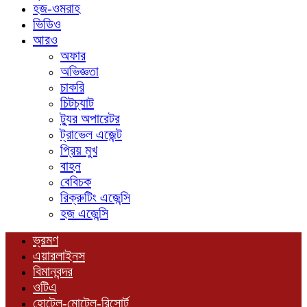
হজ-ওমরাহ
ভিডিও
আরও
অফার
অভিজ্ঞতা
চাকরি
চিটচ্যাট
ট্যুর অপারেটর
ট্রাভেল এজেন্ট
প্রিয় মুখ
বাহন
বেবিচক
রিক্রুটিং এজেন্সি
হজ এজেন্সি
ভ্রমণ
এয়ারলাইনস
বিমানবন্দর
ওটিএ
হোটেল-মোটেল-রিসোর্ট