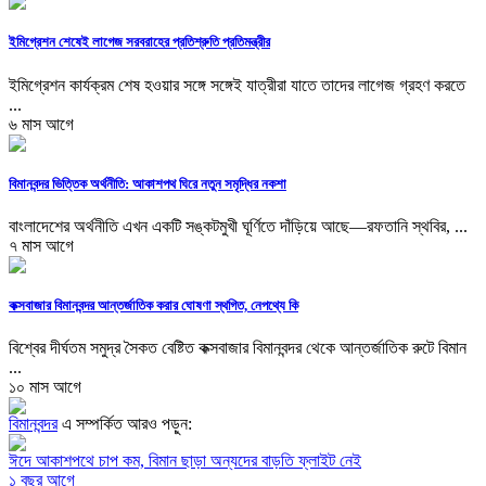
ইমিগ্রেশন শেষেই লাগেজ সরবরাহের প্রতিশ্রুতি প্রতিমন্ত্রীর
ইমিগ্রেশন কার্যক্রম শেষ হওয়ার সঙ্গে সঙ্গেই যাত্রীরা যাতে তাদের লাগেজ গ্রহণ করতে
...
৬ মাস আগে
বিমানবন্দর ভিত্তিক অর্থনীতি: আকাশপথ ঘিরে নতুন সমৃদ্ধির নকশা
বাংলাদেশের অর্থনীতি এখন একটি সঙ্কটমুখী ঘূর্ণিতে দাঁড়িয়ে আছে—রফতানি স্থবির, ...
৭ মাস আগে
কক্সবাজার বিমানবন্দর আন্তর্জাতিক করার ঘোষণা স্থগিত, নেপথ্যে কি
বিশ্বের দীর্ঘতম সমুদ্র সৈকত বেষ্টিত কক্সবাজার বিমানবন্দর থেকে আন্তর্জাতিক রুটে বিমান
...
১০ মাস আগে
বিমানবন্দর
এ সম্পর্কিত আরও পড়ুন:
ঈদে আকাশপথে চাপ কম, বিমান ছাড়া অন্যদের বাড়তি ফ্লাইট নেই
১ বছর আগে