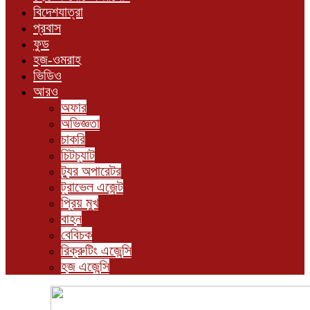
বিদেশযাত্রা
প্রবাস
ফুড
হজ-ওমরাহ
ভিডিও
আরও
অফার
অভিজ্ঞতা
চাকরি
চিটচ্যাট
ট্যুর অপারেটর
ট্রাভেল এজেন্ট
প্রিয় মুখ
বাহন
বেবিচক
রিক্রুটিং এজেন্সি
হজ এজেন্সি