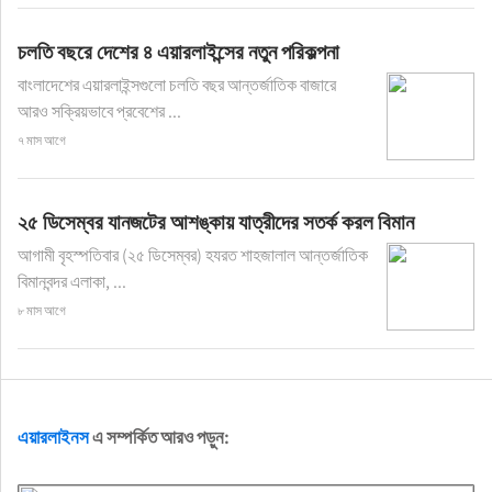
চলতি বছরে দেশের ৪ এয়ারলাইন্সের নতুন পরিকল্পনা
বাংলাদেশের এয়ারলাইন্সগুলো চলতি বছর আন্তর্জাতিক বাজারে
আরও সক্রিয়ভাবে প্রবেশের ...
৭ মাস আগে
২৫ ডিসেম্বর যানজটের আশঙ্কায় যাত্রীদের সতর্ক করল বিমান
আগামী বৃহস্পতিবার (২৫ ডিসেম্বর) হযরত শাহজালাল আন্তর্জাতিক
বিমানবন্দর এলাকা, ...
৮ মাস আগে
এয়ারলাইনস
এ সম্পর্কিত আরও পড়ুন: