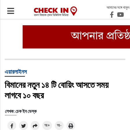
আমাদের সঙ্গে থাকুন
ভ্রমণ
এয়ারলাইনস
বিমানবন্দর
ওটিএ
এয়ারলাইনস
বিমানের নতুন ১৪ টি বোয়িং আসতে সময়
হোটেল-মোটেল-রিসোর্ট
লাগবে ১০ বছর
বিদেশযাত্রা
লেখক: চেক ইন ডেস্ক
প্রবাস
অ+
অ-