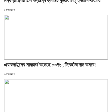
মধ্যপ্রাচ্যের তিন গন্তব্যে ফ্লাইট পুনরায় চালু ইউএস-বাংলার
৫ মাস আগে
এয়ারলাইন্সের সারচার্জ কমেছে ৮০% ; টিকেটের দাম কমবে!
৬ মাস আগে