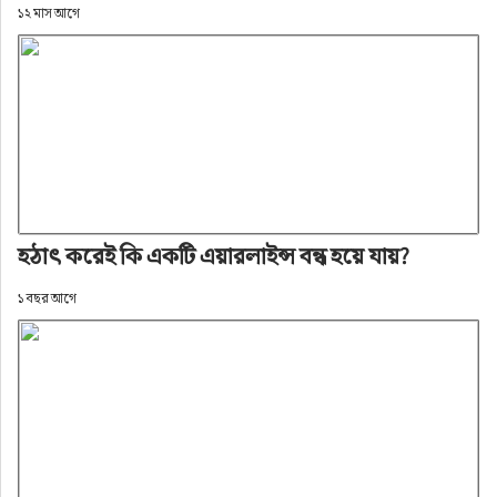
১২ মাস আগে
হঠাৎ করেই কি একটি এয়ারলাইন্স বন্ধ হয়ে যায়?
১ বছর আগে