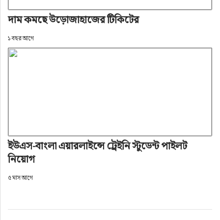
দাম কমছে উড়োজাহাজের টিকিটের
১ বছর আগে
ইউএস-বাংলা এয়ারলাইন্সে ট্রেইনি স্টুডেন্ট পাইলট
নিয়োগ
৫ মাস আগে