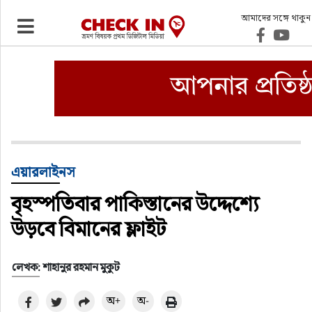
আমাদের সঙ্গে থাকুন
ভ্রমণ
এয়ারলাইনস
বিমানবন্দর
ওটিএ
এয়ারলাইনস
বৃহস্পতিবার পাকিস্তানের উদ্দেশ্যে
হোটেল-মোটেল-রিসোর্ট
উড়বে বিমানের ফ্লাইট
বিদেশযাত্রা
লেখক: শাহানুর রহমান মুকুট
প্রবাস
অ+
অ-