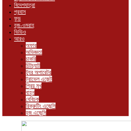
বিদেশযাত্রা
প্রবাস
ফুড
হজ-ওমরাহ
ভিডিও
আরও
অফার
অভিজ্ঞতা
চাকরি
চিটচ্যাট
ট্যুর অপারেটর
ট্রাভেল এজেন্ট
প্রিয় মুখ
বাহন
বেবিচক
রিক্রুটিং এজেন্সি
হজ এজেন্সি