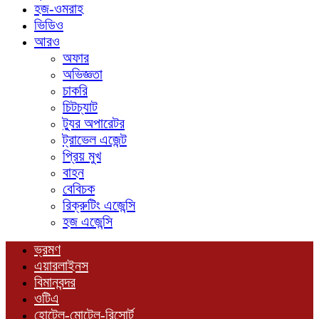
হজ-ওমরাহ
ভিডিও
আরও
অফার
অভিজ্ঞতা
চাকরি
চিটচ্যাট
ট্যুর অপারেটর
ট্রাভেল এজেন্ট
প্রিয় মুখ
বাহন
বেবিচক
রিক্রুটিং এজেন্সি
হজ এজেন্সি
ভ্রমণ
এয়ারলাইনস
বিমানবন্দর
ওটিএ
হোটেল-মোটেল-রিসোর্ট