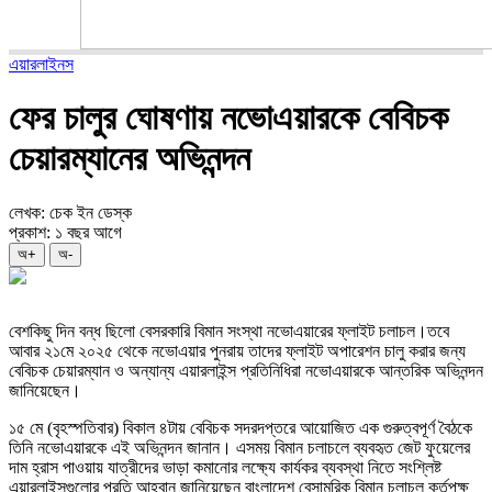
এয়ারলাইনস
ফের চালুর ঘোষণায় নভোএয়ারকে বেবিচক
চেয়ারম্যানের অভিনন্দন
লেখক: চেক ইন ডেস্ক
প্রকাশ: ১ বছর আগে
অ+
অ-
বেশকিছু দিন বন্ধ ছিলো বেসরকারি বিমান সংস্থা নভোএয়ারের ফ্লাইট চলাচল।তবে
আবার ২১মে ২০২৫ থেকে নভোএয়ার পুনরায় তাদের ফ্লাইট অপারেশন চালু করার জন্য
বেবিচক চেয়ারম্যান ও অন্যান্য এয়ারলাইন্স প্রতিনিধিরা নভোএয়ারকে আন্তরিক অভিনন্দন
জানিয়েছেন।
১৫ মে (বৃহস্পতিবার) বিকাল ৪টায় বেবিচক সদরদপ্তরে আয়োজিত এক গুরুত্বপূর্ণ বৈঠকে
তিনি নভোএয়ারকে এই অভিনন্দন জানান। এসময় বিমান চলাচলে ব্যবহৃত জেট ফুয়েলের
দাম হ্রাস পাওয়ায় যাত্রীদের ভাড়া কমানোর লক্ষ্যে কার্যকর ব্যবস্থা নিতে সংশ্লিষ্ট
এয়ারলাইন্সগুলোর প্রতি আহ্বান জানিয়েছেন বাংলাদেশ বেসামরিক বিমান চলাচল কর্তৃপক্ষ