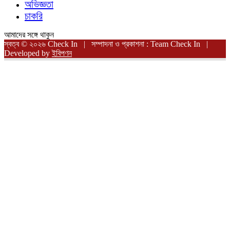
অভিজ্ঞতা
চাকরি
আমাদের সঙ্গে থাকুন
স্বত্ব © ২০২৬ Check In | সম্পাদনা ও প্রকাশনা : Team Check In |
Developed by
ইবিপণন