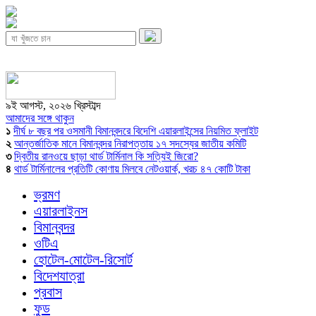
৯ই আগস্ট, ২০২৬ খ্রিস্টাব্দ
আমাদের সঙ্গে থাকুন
১
দীর্ঘ ৮ বছর পর ওসমানী বিমানবন্দরে বিদেশি এয়ারলাইন্সের নিয়মিত ফ্লাইট
২
আন্তর্জাতিক মানে বিমানবন্দর নিরাপত্তায় ১৭ সদস্যের জাতীয় কমিটি
৩
দ্বিতীয় রানওয়ে ছাড়া থার্ড টার্মিনাল কি সত্যিই জিরো?
৪
থার্ড টার্মিনালের প্রতিটি কোণায় মিলবে নেটওয়ার্ক, খরচ ৪৭ কোটি টাকা
ভ্রমণ
এয়ারলাইনস
বিমানবন্দর
ওটিএ
হোটেল-মোটেল-রিসোর্ট
বিদেশযাত্রা
প্রবাস
ফুড