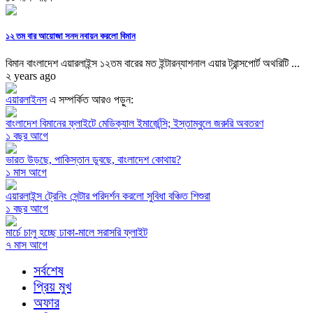
১২ তম বার আয়োজা সনদ নবায়ন করলো বিমান
বিমান বাংলাদেশ এয়ারলাইন্স ১২তম বারের মত ইন্টারন্যাশনাল এয়ার ট্রান্সপোর্ট অথরিটি ...
২ years ago
এয়ারলাইনস
এ সম্পর্কিত আরও পড়ুন:
বাংলাদেশ বিমানের ফ্লাইটে মেডিক্যাল ইমার্জেন্সি; ইস্তাম্বুলে জরুরি অবতরণ
১ বছর আগে
ভারত উড়ছে, পাকিস্তান ডুবছে, বাংলাদেশ কোথায়?
১ মাস আগে
এয়ারলাইন্স ট্রেনিং সেন্টার পরিদর্শন করলো সুবিধা বঞ্চিত শিশুরা
১ বছর আগে
মার্চে চালু হচ্ছে ঢাকা-মালে সরাসরি ফ্লাইট
৭ মাস আগে
সর্বশেষ
প্রিয় মুখ
অফার