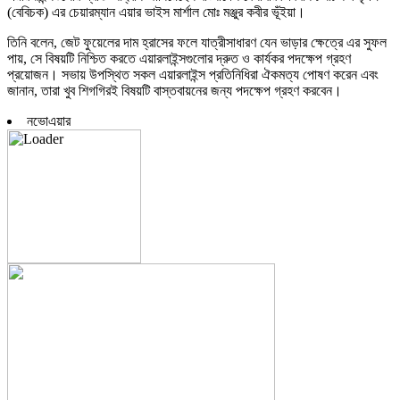
(বেবিচক) এর চেয়ারম্যান এয়ার ভাইস মার্শাল মোঃ মঞ্জুর কবীর ভূঁইয়া।
তিনি বলেন, জেট ফুয়েলের দাম হ্রাসের ফলে যাত্রীসাধারণ যেন ভাড়ার ক্ষেত্রে এর সুফল
পায়, সে বিষয়টি নিশ্চিত করতে এয়ারলাইন্সগুলোর দ্রুত ও কার্যকর পদক্ষেপ গ্রহণ
প্রয়োজন। সভায় উপস্থিত সকল এয়ারলাইন্স প্রতিনিধিরা ঐকমত্য পোষণ করেন এবং
জানান, তারা খুব শিগগিরই বিষয়টি বাস্তবায়নের জন্য পদক্ষেপ গ্রহণ করবেন।
নভোএয়ার