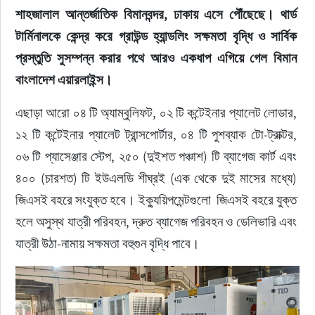
শাহজালাল আন্তর্জাতিক বিমানবন্দর, ঢাকায় এসে পৌঁছেছে। থার্ড 
টার্মিনালকে কেন্দ্র করে গ্রাউন্ড হ্যান্ডলিং সক্ষমতা বৃদ্ধি ও সার্বিক 
প্রস্তুতি সুসম্পন্ন করার পথে আরও একধাপ এগিয়ে গেল বিমান 
বাংলাদেশ এয়ারলাইন্স।
এছাড়া আরো ০৪ টি অ্যাম্বুলিফট, ০২ টি কন্টেইনার প্যালেট লোডার, 
১২ টি কন্টেইনার প্যালেট ট্রান্সপোর্টার, ০৪ টি পুশব্যাক টো-ট্রাক্টর, 
০৬ টি প্যাসেঞ্জার স্টেপ, ২৫০ (দুইশত পঞ্চাশ) টি ব্যাগেজ কার্ট এবং 
৪০০ (চারশত) টি ইউএলডি শীঘ্রই (এক থেকে দুই মাসের মধ্যে) 
জিএসই বহরে সংযুক্ত হবে। ইক্যুয়িপমেন্টগুলো  জিএসই বহরে যুক্ত 
হলে অসুস্থ যাত্রী পরিবহন, দ্রুত ব্যাগেজ পরিবহন ও ডেলিভারি এবং 
যাত্রী উঠা-নামায় সক্ষমতা বহুগুন বৃদ্ধি পাবে।