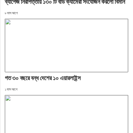
ব্যাগেজ নিরাপত্তায় ১৩০ টি বডি ক্যামেরা সংযোজন করলো বিমান
৮ মাস আগে
গত ৩০ বছরে বন্ধ দেশের ১০ এয়ারলাইন্স
১ মাস আগে