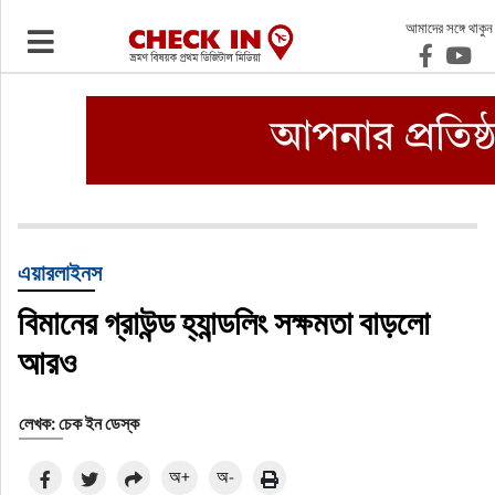
আমাদের সঙ্গে থাকুন
ভ্রমণ
এয়ারলাইনস
বিমানবন্দর
ওটিএ
এয়ারলাইনস
বিমানের গ্রাউন্ড হ্যান্ডলিং সক্ষমতা বাড়লো
হোটেল-মোটেল-রিসোর্ট
আরও
বিদেশযাত্রা
লেখক: চেক ইন ডেস্ক
প্রবাস
অ+
অ-