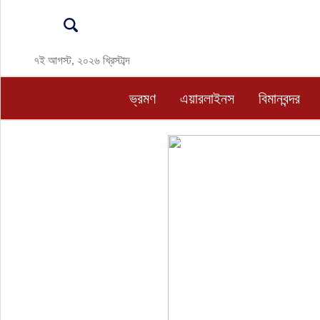
ভ্রমণ
৭ই আগস্ট, ২০২৬ খ্রিস্টাব্দ
এয়ারলাইনস
ভ্রমণ
এয়ারলাইনস
বিমানবন্দর
বিমানবন্দর
ওটিএ
হোটেল-মোটেল-রিসোর্ট
বিদেশযাত্রা
প্রবাস