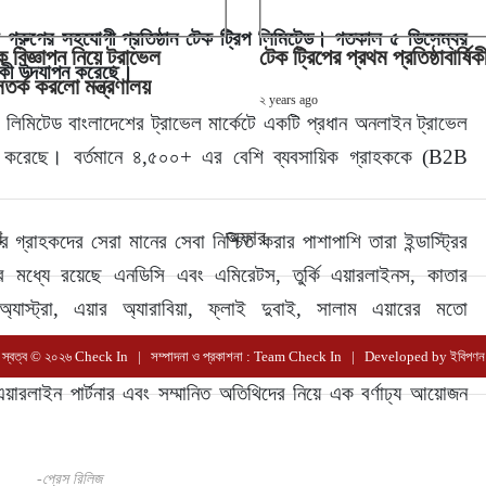
া গ্রুপের সহযোগী প্রতিষ্ঠান টেক ট্রিপ লিমিটেড। গতকাল ৫ ডিসেম্বর 
 বিজ্ঞাপন নিয়ে ট্রাভেল
টেক ট্রিপের প্রথম প্রতিষ্ঠাবার্ষ
র্ষিকী উদযাপন করেছে।
সতর্ক করলো মন্ত্রণালয়
২ years ago
রিপ লিমিটেড বাংলাদেশের ট্রাভেল মার্কেটে একটি প্রধান অনলাইন ট্রাভেল 
 করেছে। বর্তমানে ৪,৫০০+ এর বেশি ব্যবসায়িক গ্রাহককে (B2B 
খ
অফার
গ্রাহকদের সেরা মানের সেবা নিশ্চিত করার পাশাপাশি তারা ইন্ডাস্ট্রির 
। এর মধ্যে রয়েছে এনডিসি এবং এমিরেটস, তুর্কি এয়ারলাইনস, কাতার 
্যাস্ট্রা, এয়ার অ্যারাবিয়া, ফ্লাই দুবাই, সালাম এয়ারের মতো 
স্বত্ব © ২০২৬ Check In | সম্পাদনা ও প্রকাশনা : Team Check In |
Developed by
ইবিপণন
ের এয়ারলাইন পার্টনার এবং সম্মানিত অতিথিদের নিয়ে এক বর্ণাঢ্য আয়োজন 
-প্রেস রিলিজ