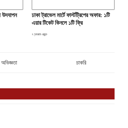
িকী উদযাপন
ঢাকা ট্রাভেল মার্টে ফার্স্টট্রিপের অফার: ১টি
এয়ার টিকেট কিনলে ১টি ফ্রি
২ years ago
অভিজ্ঞতা
চাকরি