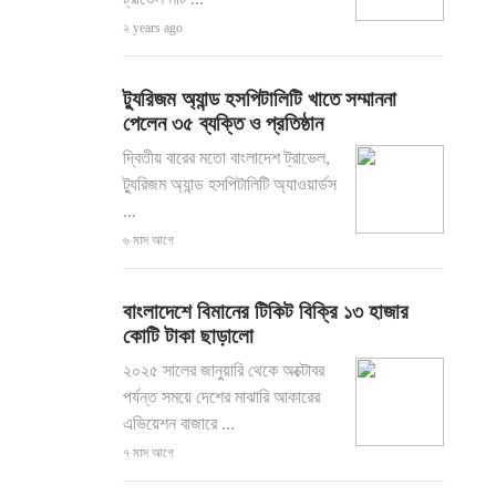
২ years ago
ট্যুরিজম অ্যান্ড হসপিটালিটি খাতে সম্মাননা
পেলেন ৩৫ ব্যক্তি ও প্রতিষ্ঠান
দ্বিতীয় বারের মতো বাংলাদেশ ট্রাভেল,
ট্যুরিজম অ্যান্ড হসপিটালিটি অ্যাওয়ার্ডস
...
৬ মাস আগে
বাংলাদেশে বিমানের টিকিট বিক্রি ১৩ হাজার
কোটি টাকা ছাড়ালো
২০২৫ সালের জানুয়ারি থেকে অক্টোবর
পর্যন্ত সময়ে দেশের মাঝারি আকারের
এভিয়েশন বাজারে ...
৭ মাস আগে