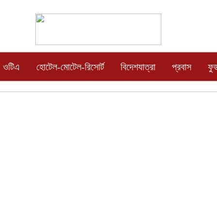
ওটিএ
হোটেল-মোটেল-রিসোর্ট
বিদেশযাত্রা
প্রবাস
ফু