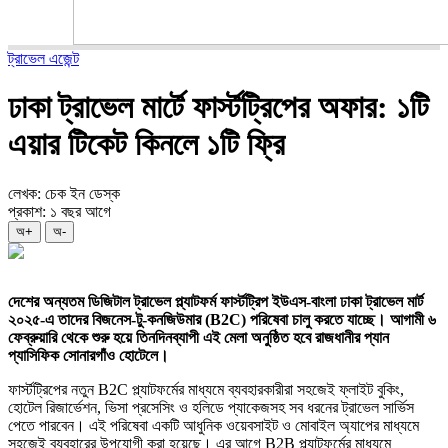
ট্রাভেল এজেন্ট
ঢাকা ট্রাভেল মার্টে ফার্স্টট্রিপের অফার: ১টি
এয়ার টিকেট কিনলে ১টি ফ্রি
লেখক: চেক ইন ডেস্ক
প্রকাশ: ১ বছর আগে
অ+
অ-
দেশের অন্যতম ডিজিটাল ট্রাভেল প্ল্যাটফর্ম ফার্স্টট্রিপ ইউএস-বাংলা ঢাকা ট্রাভেল মার্ট
২০২৫-এ তাদের বিজনেস-টু-কনজিউমার (B2C) পরিষেবা চালু করতে যাচ্ছে। আগামী ৬
ফেব্রুয়ারি থেকে শুরু হয়ে তিনদিনব্যাপী এই মেলা অনুষ্ঠিত হবে রাজধানীর প্যান
প্যাসিফিক সোনারগাঁও হোটেলে।
ফার্স্টট্রিপের নতুন B2C প্ল্যাটফর্মের মাধ্যমে ব্যবহারকারীরা সহজেই ফ্লাইট বুকিং,
হোটেল রিজার্ভেশন, ভিসা প্রসেসিং ও হলিডে প্যাকেজসহ সব ধরনের ট্রাভেল সার্ভিস
পেতে পারবেন। এই পরিষেবা একটি আধুনিক ওয়েবসাইট ও মোবাইল অ্যাপের মাধ্যমে
সহজেই ব্যবহারের উপযোগী করা হয়েছে। এর আগে B2B প্ল্যাটফর্মের মাধ্যমে