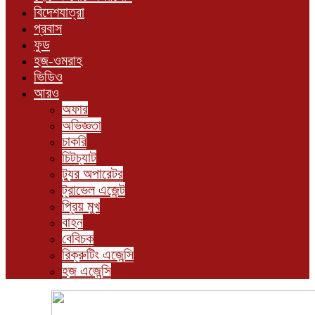
বিদেশযাত্রা
প্রবাস
ফুড
হজ-ওমরাহ
ভিডিও
আরও
অফার
অভিজ্ঞতা
চাকরি
চিটচ্যাট
ট্যুর অপারেটর
ট্রাভেল এজেন্ট
প্রিয় মুখ
বাহন
বেবিচক
রিক্রুটিং এজেন্সি
হজ এজেন্সি