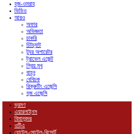
হজ-ওমরাহ
ভিডিও
আরও
অফার
অভিজ্ঞতা
চাকরি
চিটচ্যাট
ট্যুর অপারেটর
ট্রাভেল এজেন্ট
প্রিয় মুখ
বাহন
বেবিচক
রিক্রুটিং এজেন্সি
হজ এজেন্সি
ভ্রমণ
এয়ারলাইনস
বিমানবন্দর
ওটিএ
হোটেল-মোটেল-রিসোর্ট