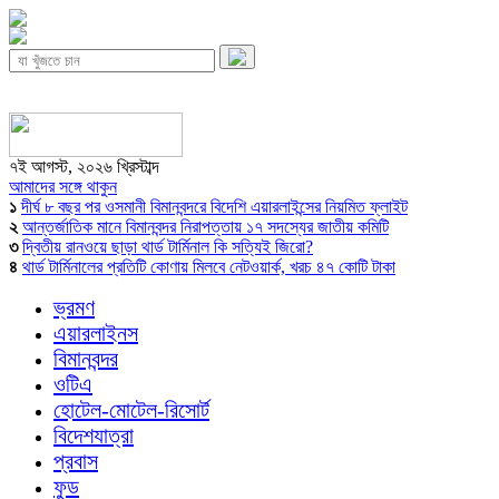
৭ই আগস্ট, ২০২৬ খ্রিস্টাব্দ
আমাদের সঙ্গে থাকুন
১
দীর্ঘ ৮ বছর পর ওসমানী বিমানবন্দরে বিদেশি এয়ারলাইন্সের নিয়মিত ফ্লাইট
২
আন্তর্জাতিক মানে বিমানবন্দর নিরাপত্তায় ১৭ সদস্যের জাতীয় কমিটি
৩
দ্বিতীয় রানওয়ে ছাড়া থার্ড টার্মিনাল কি সত্যিই জিরো?
৪
থার্ড টার্মিনালের প্রতিটি কোণায় মিলবে নেটওয়ার্ক, খরচ ৪৭ কোটি টাকা
ভ্রমণ
এয়ারলাইনস
বিমানবন্দর
ওটিএ
হোটেল-মোটেল-রিসোর্ট
বিদেশযাত্রা
প্রবাস
ফুড