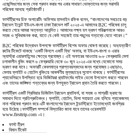
এজেন্সিগুলোর জন্য সেবা প্রদান করার পর এবার সাধারণ ভোক্তাদের জন্য সরাসরি
পরিষেবা আনছে প্রতিষ্ঠানটি।
ফার্স্টট্রিপের চিফ অপারেটিং অফিসার হাসনাইন রফিক বলেন, “বাংলাদেশের সবচেয়ে বড়
ট্রাভেল ইভেন্ট ইউএস-বাংলা ঢাকা ট্রাভেল মার্ট ২০২৫-এ আমাদের B2C পরিষেবা চালু
করতে পেরে আমরা অত্যন্ত আনন্দিত। আমাদের লক্ষ্য হল ভ্রমণ পরিকল্পনাকে আরও
সহজ ও সুবিধাজনক করা, যাতে যে কেউ সহজেই তার পছন্দের গন্তব্যে যেতে পারেন।”
B2C পরিষেবা উদ্বোধন উপলক্ষে ফার্স্টট্রিপ বিশেষ অফার ঘোষণা করেছে। অভ্যন্তরীণ
রুটের টিকেটে থাকছে ‘একটি কিনলে একটি ফ্রি’ অফার, যা ইউএস-বাংলা ও এয়ার
অ্যাস্ট্রা এয়ারলাইন্সের ক্ষেত্রে প্রযোজ্য। এই অফারের আওতায় ৬-৮ ফেব্রুয়ারি মেলা
চলাকালীন বুকিং করলে ৬ ফেব্রুয়ারি থেকে ৩০ জুন ২০২৫-এর মধ্যে যেকোনো সময়
ভ্রমণ করা যাবে। অফারটি কেবলমাত্র প্রাপ্তবয়স্কদের জন্য প্রযোজ্য।এছাড়াও,
মেলায় ফ্লাইট ও হোটেল বুকিংয়ে আকর্ষণীয় মূল্যছাড়ের সুযোগ থাকছে। ফার্স্টট্রিপের
প্যাভেলিয়নে উপস্থিত হয়ে ভিজিটররা প্ল্যাটফর্মের লাইভ ডেমো উপভোগ করতে পারবেন
এবং তাদের কাঙ্ক্ষিত গন্তব্যের জন্য উপযুক্ত ট্রাভেল প্ল্যান তৈরি করতে পারবেন।
ফার্স্টট্রিপ একটি প্রিমিয়ার ডিজিটাল ট্রাভেল প্ল্যাটফর্ম, যা সহজ ও সাশ্রয়ী ভ্রমণের
সমাধান দিতে প্রতিশ্রুতিবদ্ধ। ফ্লাইট, হোটেল, ভিসা সহায়তা এবং হলিডে প্যাকেজসহ
নানা পরিষেবা প্রদান করে এটি বাংলাদেশের ট্রাভেল ইন্ডাস্ট্রিতে ইতোমধ্যেই জনপ্রিয়
হয়ে উঠেছে।ফার্স্টট্রিপ সম্পর্কে বিস্তারিত জানা যাবে তাদের ওয়েবসাইট
www.firsttrip.com -এ।
ফাস্ট ট্রিপ
বিমান টিকেট