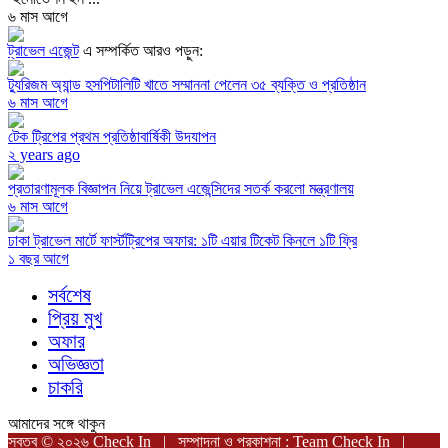
৬ মাস আগে
ট্রাভেল এজেন্ট
এ সম্পর্কিত আরও পড়ুন:
ট্যুরিজম অ্যান্ড হসপিটালিটি খাতে সম্মাননা পেলেন ৩৫ ব্যক্তি ও প্রতিষ্ঠান
৬ মাস আগে
টেক ট্রিপের প্রথম প্রতিষ্ঠাবার্ষিকী উদযাপন
২ years ago
প্রতারণামূলক বিজ্ঞাপন নিয়ে ট্রাভেল এজেন্সিদের সতর্ক করলো মন্ত্রণালয়
৬ মাস আগে
ঢাকা ট্রাভেল মার্টে ফার্স্টট্রিপের অফার: ১টি এয়ার টিকেট কিনলে ১টি ফ্রি
১ বছর আগে
সর্বশেষ
প্রিয় মুখ
অফার
অভিজ্ঞতা
চাকরি
আমাদের সঙ্গে থাকুন
স্বত্ব © ২০২৬ Check In | সম্পাদনা ও প্রকাশনা : Team Check In |