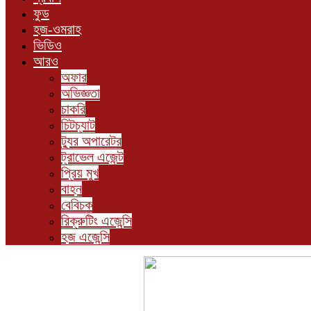
ফুড
হজ-ওমরাহ
ভিডিও
আরও
অফার
অভিজ্ঞতা
চাকরি
চিটচ্যাট
ট্যুর অপারেটর
ট্রাভেল এজেন্ট
প্রিয় মুখ
বাহন
বেবিচক
রিক্রুটিং এজেন্সি
হজ এজেন্সি