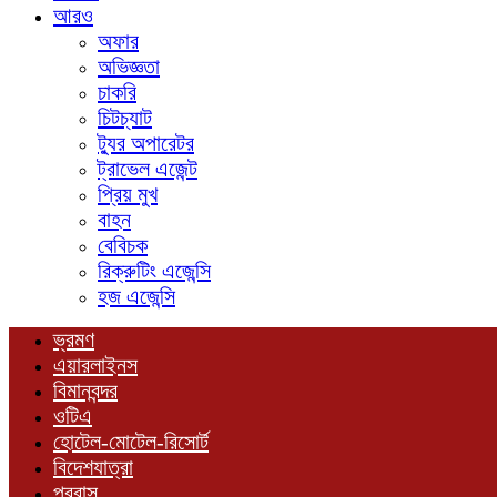
আরও
অফার
অভিজ্ঞতা
চাকরি
চিটচ্যাট
ট্যুর অপারেটর
ট্রাভেল এজেন্ট
প্রিয় মুখ
বাহন
বেবিচক
রিক্রুটিং এজেন্সি
হজ এজেন্সি
ভ্রমণ
এয়ারলাইনস
বিমানবন্দর
ওটিএ
হোটেল-মোটেল-রিসোর্ট
বিদেশযাত্রা
প্রবাস