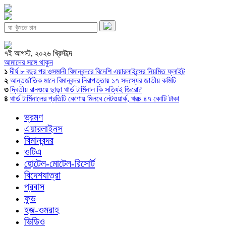
৭ই আগস্ট, ২০২৬ খ্রিস্টাব্দ
আমাদের সঙ্গে থাকুন
১
দীর্ঘ ৮ বছর পর ওসমানী বিমানবন্দরে বিদেশি এয়ারলাইন্সের নিয়মিত ফ্লাইট
২
আন্তর্জাতিক মানে বিমানবন্দর নিরাপত্তায় ১৭ সদস্যের জাতীয় কমিটি
৩
দ্বিতীয় রানওয়ে ছাড়া থার্ড টার্মিনাল কি সত্যিই জিরো?
৪
থার্ড টার্মিনালের প্রতিটি কোণায় মিলবে নেটওয়ার্ক, খরচ ৪৭ কোটি টাকা
ভ্রমণ
এয়ারলাইনস
বিমানবন্দর
ওটিএ
হোটেল-মোটেল-রিসোর্ট
বিদেশযাত্রা
প্রবাস
ফুড
হজ-ওমরাহ
ভিডিও