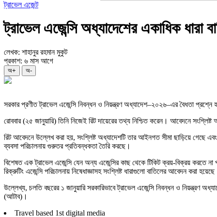
ট্রাভেল এজেন্ট
ট্রাভেল এজেন্সি অধ্যাদেশের একাধিক ধারা ব
লেখক: শাহানুর রহমান মুকুট
প্রকাশ: ৬ মাস আগে
অ+
অ-
সরকার প্রণীত ট্রাভেল এজেন্সি নিবন্ধন ও নিয়ন্ত্রণ অধ্যাদেশ–২০২৬–এর বৈধতা প্রশ্নে হ
রোববার (২৫ জানুয়ারি) তিনি নিজেই রিট দায়েরের তথ্য নিশ্চিত করেন। আবেদনে সংশ্লিষ্ট
রিট আবেদনে উল্লেখ করা হয়, সংশ্লিষ্ট অধ্যাদেশটি তার আইনগত সীমা ছাড়িয়ে গেছে এবং 
ব্যবসা পরিচালনায় গুরুতর প্রতিবন্ধকতা তৈরি করছে।
বিশেষত এক ট্রাভেল এজেন্সি যেন অন্য এজেন্সির কাছ থেকে টিকিট ক্রয়-বিক্রয় করতে না 
রিক্রুটিং এজেন্সি পরিচালনায় নিষেধাজ্ঞাসহ সংশ্লিষ্ট ধারাগুলো বাতিলের আবেদন করা হয়
উল্লেখ্য, চলতি বছরের ১ জানুয়ারি সরকারিভাবে ট্রাভেল এজেন্সি নিবন্ধন ও নিয়ন্ত্রণ
(
আটাব
)
।
Travel based 1st digital media