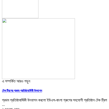
এ সম্পর্কিত আরও পড়ুন
টেক ট্রিপের প্রথম প্রতিষ্ঠাবার্ষিকী উদযাপন
প্রথম প্রতিষ্ঠাবার্ষিকী উৎযাপন করলো ইউএস-বাংলা গ্রুপের সহযোগী প্রতিষ্ঠান টেক ট্রিপ
...
২ years ago