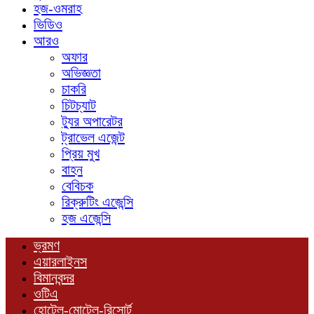
হজ-ওমরাহ
ভিডিও
আরও
অফার
অভিজ্ঞতা
চাকরি
চিটচ্যাট
ট্যুর অপারেটর
ট্রাভেল এজেন্ট
প্রিয় মুখ
বাহন
বেবিচক
রিক্রুটিং এজেন্সি
হজ এজেন্সি
ভ্রমণ
এয়ারলাইনস
বিমানবন্দর
ওটিএ
হোটেল-মোটেল-রিসোর্ট