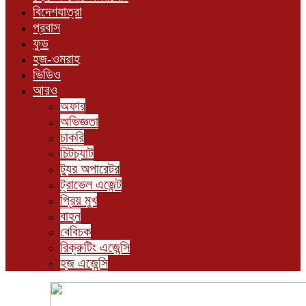
বিদেশযাত্রা
প্রবাস
ফুড
হজ-ওমরাহ
ভিডিও
আরও
অফার
অভিজ্ঞতা
চাকরি
চিটচ্যাট
ট্যুর অপারেটর
ট্রাভেল এজেন্ট
প্রিয় মুখ
বাহন
বেবিচক
রিক্রুটিং এজেন্সি
হজ এজেন্সি