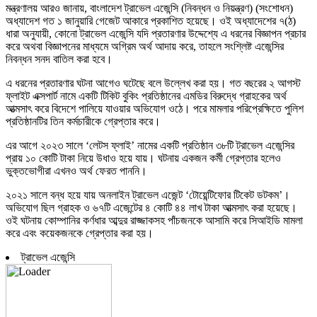
মন্ত্রণালয় আরও জানায়, বাংলাদেশ ট্রাভেল এজেন্সি (নিবন্ধন ও নিয়ন্ত্রণ) (সংশোধন)
অধ্যাদেশ গত ১ জানুয়ারি গেজেট আকারে প্রকাশিত হয়েছে। ওই অধ্যাদেশের ৭(ঠ)
ধারা অনুযায়ী, কোনো ট্রাভেল এজেন্সি যদি প্রতারণার উদ্দেশ্যে এ ধরনের বিজ্ঞাপন প্রচার
করে অথবা বিজ্ঞাপনের মাধ্যমে অগ্রিম অর্থ আদায় করে, তাহলে সংশ্লিষ্ট এজেন্সির
নিবন্ধন সনদ বাতিল করা হবে।
এ ধরনের প্রতারণার ঘটনা আগেও ঘটেছে বলে উল্লেখ করা হয়। গত বছরের ২ আগস্ট
ফ্লাইট এক্সপার্ট নামে একটি টিকিট বুকিং প্রতিষ্ঠানের এমডির বিরুদ্ধে গ্রাহকের অর্থ
আত্মসাৎ করে বিদেশে পালিয়ে যাওয়ার অভিযোগ ওঠে। পরে মামলার পরিপ্রেক্ষিতে পুলিশ
প্রতিষ্ঠানটির তিন কর্মচারীকে গ্রেপ্তার করে।
এর আগে ২০২৩ সালে ‘লেটস ফ্লাই’ নামের একটি প্রতিষ্ঠান ৩৮টি ট্রাভেল এজেন্সির
প্রায় ১০ কোটি টাকা নিয়ে উধাও হয়ে যায়। ঘটনায় একজন কর্মী গ্রেপ্তার হলেও
ভুক্তভোগীরা এখনও অর্থ ফেরত পাননি।
২০২১ সালে বন্ধ হয়ে যায় অনলাইন ট্রাভেল এজেন্ট ‘টোয়েন্টিফোর টিকেট ডটকম’।
অভিযোগ ছিল গ্রাহক ও ৬৭টি এজেন্টের ৪ কোটি ৪৪ লাখ টাকা আত্মসাৎ করা হয়েছে।
ওই ঘটনায় কোম্পানির কর্ণধার আব্দুর রাজ্জাকসহ পাঁচজনকে আসামি করে সিআইডি মামলা
করে এবং কয়েকজনকে গ্রেপ্তার করা হয়।
ট্রাভেল এজেন্সি