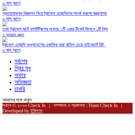
৬ মাস আগে
প্রতারণামূলক বিজ্ঞাপন নিয়ে ট্রাভেল এজেন্সিদের সতর্ক করলো মন্ত্রণালয়
৬ মাস আগে
ঢাকা ট্রাভেল মার্টে ফার্স্টট্রিপের অফার: ১টি এয়ার টিকেট কিনলে ১টি ফ্রি
২ years ago
ট্রাভেল এজেন্সি অধ্যাদেশের একাধিক ধারা বাতিল চেয়ে হাইকোর্টে রিট
৬ মাস আগে
সর্বশেষ
প্রিয় মুখ
অফার
অভিজ্ঞতা
চাকরি
আমাদের সঙ্গে থাকুন
স্বত্ব © ২০২৬ Check In | সম্পাদনা ও প্রকাশনা : Team Check In |
Developed by
ইবিপণন