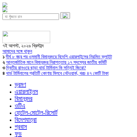
৭ই আগস্ট, ২০২৬ খ্রিস্টাব্দ
আমাদের সঙ্গে থাকুন
১
দীর্ঘ ৮ বছর পর ওসমানী বিমানবন্দরে বিদেশি এয়ারলাইন্সের নিয়মিত ফ্লাইট
২
আন্তর্জাতিক মানে বিমানবন্দর নিরাপত্তায় ১৭ সদস্যের জাতীয় কমিটি
৩
দ্বিতীয় রানওয়ে ছাড়া থার্ড টার্মিনাল কি সত্যিই জিরো?
৪
থার্ড টার্মিনালের প্রতিটি কোণায় মিলবে নেটওয়ার্ক, খরচ ৪৭ কোটি টাকা
ভ্রমণ
এয়ারলাইনস
বিমানবন্দর
ওটিএ
হোটেল-মোটেল-রিসোর্ট
বিদেশযাত্রা
প্রবাস
ফুড