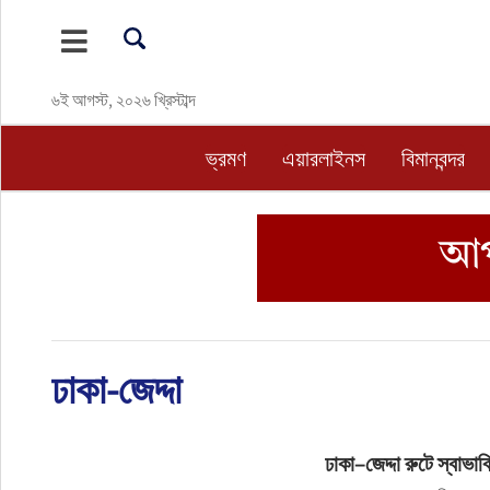
ভ্রমণ
৬ই আগস্ট, ২০২৬ খ্রিস্টাব্দ
এয়ারলাইনস
ভ্রমণ
এয়ারলাইনস
বিমানবন্দর
বিমানবন্দর
ওটিএ
হোটেল-মোটেল-রিসোর্ট
ঢাকা-জেদ্দা
বিদেশযাত্রা
প্রবাস
ঢাকা–জেদ্দা রুটে স্বাভা