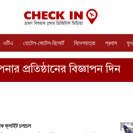
ওটিএ
হোটেল-মোটেল-রিসোর্ট
বিদেশযাত্রা
প্রবাস
ফু
বিক ফ্লাইট চলাচল