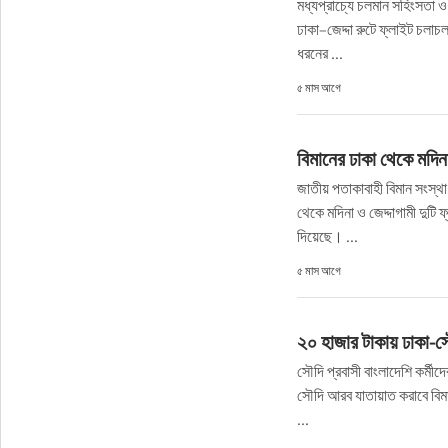
মধ্যপ্রাচ্যে চলমান সহিংসতা ও
ফুড
ঢাকা–জেদ্দা রুটে ফ্লাইট চলাচ
ধরনের ...
হজ-ওমরাহ
৫ মাস আগে
ভিডিও
বিমানের ঢাকা থেকে মদি
আরও
জাতীয় পতাকাবাহী বিমান সংস্থ
থেকে মদিনা ও জেদ্দাগামী দুটি 
দিয়েছে। ...
৫ মাস আগে
২০ হাজার টাকায় ঢাকা-স
সৌদি প্রবাসী বাংলাদেশি কর্মী
সৌদি আরব যাতায়াত করাবে বিমান
...