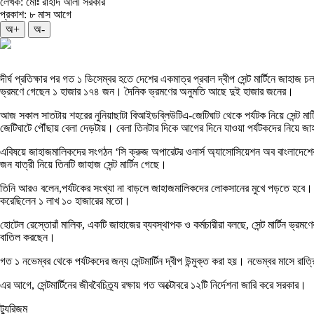
লেখক: মোঃ রাহাদ আলী সরকার
প্রকাশ: ৮ মাস আগে
অ+
অ-
দীর্ঘ প্রতিক্ষার পর গত ১ ডিসেম্বর হতে দেশের একমাত্র প্রবাল দ্বীপ সেন্ট মার্টিনে জা
ভ্রমণে গেছেন ১ হাজার ১৭৪ জন। দৈনিক ভ্রমণের অনুমতি আছে দুই হাজার জনের।
আজ সকাল সাতটায় শহরের নুনিয়াছাটা বিআইডব্লিউটিএ-জেটিঘাট থেকে পর্যটক নিয়ে সেন্ট মার্টি
জেটিঘাটে পৌঁছায় বেলা দেড়টায়। বেলা তিনটার দিকে আগের দিনে যাওয়া পর্যটকদের নিয়ে জাহাজ
এবিষয়ে জাহাজমালিকদের সংগঠন ‘সি ক্রুজ অপারেটর ওনার্স অ্যাসোসিয়েশন অব বাংলাদেশের’
জন যাত্রী নিয়ে তিনটি জাহাজ সেন্ট মার্টিন গেছে।
তিনি আরও বলেন,পর্যটকের সংখ্যা না বাড়লে জাহাজমালিকদের লোকসানের মুখে পড়তে হবে। শুরু
করেছিলেন ১ লাখ ১০ হাজারের মতো।
হোটেল রেস্তোরাঁ মালিক, একটি জাহাজের ব্যবস্থাপক ও কর্মচারীরা বলছে, সেন্ট মার্টিন ভ
বাতিল করছেন।
গত ১ নভেম্বর থেকে পর্যটকদের জন্য সেন্টমার্টিন দ্বীপ উন্মুক্ত করা হয়। নভেম্বর মাসে রা
এর আগে, সেন্টমার্টিনের জীববৈচিত্র্য রক্ষায় গত অক্টোবরে ১২টি নির্দেশনা জারি করে সরকার।
ট্যুরিজম