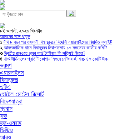
৮ই আগস্ট, ২০২৬ খ্রিস্টাব্দ
আমাদের সঙ্গে থাকুন
১
দীর্ঘ ৮ বছর পর ওসমানী বিমানবন্দরে বিদেশি এয়ারলাইন্সের নিয়মিত ফ্লাইট
২
আন্তর্জাতিক মানে বিমানবন্দর নিরাপত্তায় ১৭ সদস্যের জাতীয় কমিটি
৩
দ্বিতীয় রানওয়ে ছাড়া থার্ড টার্মিনাল কি সত্যিই জিরো?
৪
থার্ড টার্মিনালের প্রতিটি কোণায় মিলবে নেটওয়ার্ক, খরচ ৪৭ কোটি টাকা
ভ্রমণ
এয়ারলাইনস
বিমানবন্দর
ওটিএ
হোটেল-মোটেল-রিসোর্ট
বিদেশযাত্রা
প্রবাস
ফুড
হজ-ওমরাহ
ভিডিও
আরও