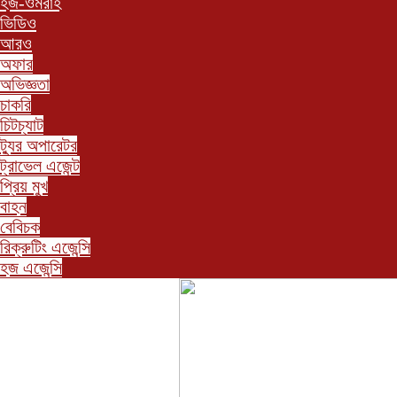
হজ-ওমরাহ
ভিডিও
আরও
অফার
অভিজ্ঞতা
চাকরি
চিটচ্যাট
ট্যুর অপারেটর
ট্রাভেল এজেন্ট
প্রিয় মুখ
বাহন
বেবিচক
রিক্রুটিং এজেন্সি
হজ এজেন্সি