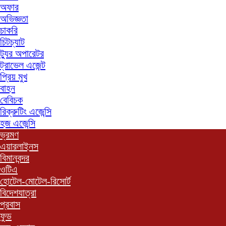
অফার
অভিজ্ঞতা
চাকরি
চিটচ্যাট
ট্যুর অপারেটর
ট্রাভেল এজেন্ট
প্রিয় মুখ
বাহন
বেবিচক
রিক্রুটিং এজেন্সি
হজ এজেন্সি
ভ্রমণ
এয়ারলাইনস
বিমানবন্দর
ওটিএ
হোটেল-মোটেল-রিসোর্ট
বিদেশযাত্রা
প্রবাস
ফুড