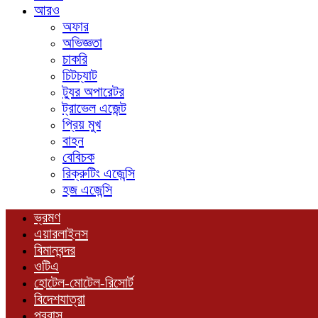
আরও
অফার
অভিজ্ঞতা
চাকরি
চিটচ্যাট
ট্যুর অপারেটর
ট্রাভেল এজেন্ট
প্রিয় মুখ
বাহন
বেবিচক
রিক্রুটিং এজেন্সি
হজ এজেন্সি
ভ্রমণ
এয়ারলাইনস
বিমানবন্দর
ওটিএ
হোটেল-মোটেল-রিসোর্ট
বিদেশযাত্রা
প্রবাস