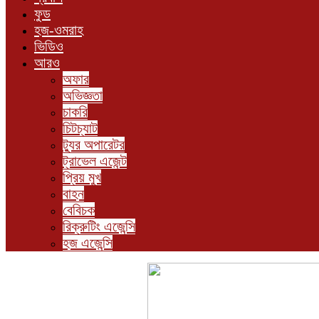
ফুড
হজ-ওমরাহ
ভিডিও
আরও
অফার
অভিজ্ঞতা
চাকরি
চিটচ্যাট
ট্যুর অপারেটর
ট্রাভেল এজেন্ট
প্রিয় মুখ
বাহন
বেবিচক
রিক্রুটিং এজেন্সি
হজ এজেন্সি