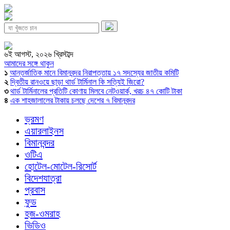
৬ই আগস্ট, ২০২৬ খ্রিস্টাব্দ
আমাদের সঙ্গে থাকুন
১
আন্তর্জাতিক মানে বিমানবন্দর নিরাপত্তায় ১৭ সদস্যের জাতীয় কমিটি
২
দ্বিতীয় রানওয়ে ছাড়া থার্ড টার্মিনাল কি সত্যিই জিরো?
৩
থার্ড টার্মিনালের প্রতিটি কোণায় মিলবে নেটওয়ার্ক, খরচ ৪৭ কোটি টাকা
৪
এক শাহজালালের টাকায় চলছে দেশের ৭ বিমানবন্দর
ভ্রমণ
এয়ারলাইনস
বিমানবন্দর
ওটিএ
হোটেল-মোটেল-রিসোর্ট
বিদেশযাত্রা
প্রবাস
ফুড
হজ-ওমরাহ
ভিডিও