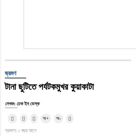
ভ্রমণ
টানা ছুটিতে পর্যটকমুখর কুয়াকাটা
লেখক: চেক ইন ডেস্ক
অ+
অ-
প্রকাশ: ১ বছর আগে