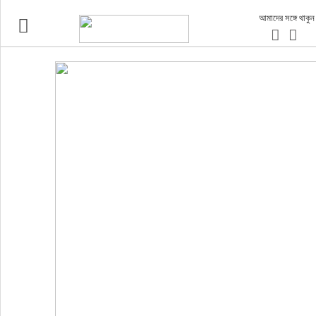
আমাদের সঙ্গে থাকুন
ভ্রমণ
এয়ারলাইনস
বিমানবন্দর
ওটিএ
হোটেল-মোটেল-রিসোর্ট
বিদেশযাত্রা
প্রবাস