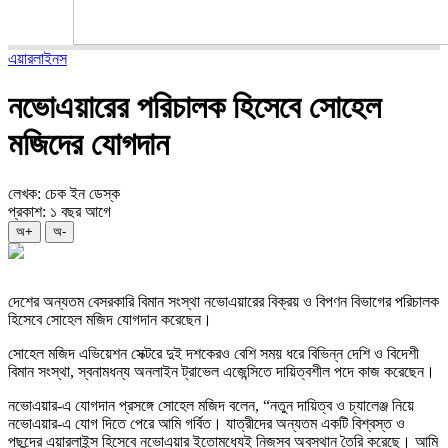
এয়ারলাইনস
নভোএয়ারের পরিচালক হিসেবে সোহেল
মজিদের যোগদান
লেখক: চেক ইন ডেস্ক
প্রকাশ: ১ বছর আগে
অ+
অ-
দেশের অন্যতম বেসরকারি বিমান সংস্থা নভোএয়ারের বিক্রয় ও বিপণন বিভাগের পরিচালক
হিসেবে সোহেল মজিদ যোগদান করেছেন।
সোহেল মজিদ এভিয়েশন সেক্টরে দুই দশকেরও বেশি সময় ধরে বিভিন্ন দেশি ও বিদেশী
বিমান সংস্থা, স্বনামধন্য অনলাইন ট্রাভেল এজেন্সিতে দায়িত্বশীল পদে কাজ করেছেন।
নভোএয়ার-এ যোগদান প্রসঙ্গে সোহেল মজিদ বলেন, “নতুন দায়িত্ব ও চ্যালেঞ্জ নিয়ে
নভোএয়ার-এ যোগ দিতে পেরে আমি গর্বিত। যাত্রীদের অন্যতম একটি বিশ্বস্ত ও
পছন্দের এয়ারলাইন্স হিসেবে নভোএয়ার ইতোমধ্যেই নিজস্ব অবস্থান তৈরি করেছে। আমি