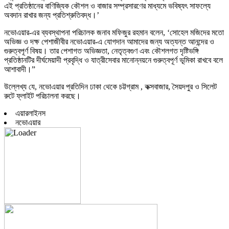
এই প্রতিষ্ঠানের বাণিজ্যিক কৌশল ও বাজার সম্প্রসারণের মাধ্যমে ভবিষ্যৎ সাফল্যে
অবদান রাখার জন্য প্রতিশ্রুতিবদ্ধ।’
নভোএয়ার-এর ব্যবস্থাপনা পরিচালক জনাব মফিজুর রহমান বলেন, ‘সোহেল মজিদের মতো
অভিজ্ঞ ও দক্ষ পেশাজীবীর নভোএয়ার-এ যোগদান আমাদের জন্য অত্যন্ত আনন্দের ও
গুরুত্বপূর্ণ বিষয়। তার পেশাগত অভিজ্ঞতা, নেতৃত্বগুণ এবং কৌশলগত দৃষ্টিভঙ্গি
প্রতিষ্ঠানটির দীর্ঘমেয়াদী প্রবৃদ্ধি ও যাত্রীসেবার মানোন্নয়নে গুরুত্বপূর্ণ ভূমিকা রাখবে বলে
আশাবাদী।”
উল্লেখ্য যে, নভোএয়ার প্রতিদিন ঢাকা থেকে চট্টগ্রাম , কক্সবাজার, সৈয়দপুর ও সিলেট
রুটে ফ্লাইট পরিচালনা করছে।
এয়ারলাইনস
নভোএয়ার