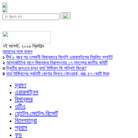
৭ই আগস্ট, ২০২৬ খ্রিস্টাব্দ
আমাদের সঙ্গে থাকুন
১
দীর্ঘ ৮ বছর পর ওসমানী বিমানবন্দরে বিদেশি এয়ারলাইন্সের নিয়মিত ফ্লাইট
২
আন্তর্জাতিক মানে বিমানবন্দর নিরাপত্তায় ১৭ সদস্যের জাতীয় কমিটি
৩
দ্বিতীয় রানওয়ে ছাড়া থার্ড টার্মিনাল কি সত্যিই জিরো?
৪
থার্ড টার্মিনালের প্রতিটি কোণায় মিলবে নেটওয়ার্ক, খরচ ৪৭ কোটি টাকা
ভ্রমণ
এয়ারলাইনস
বিমানবন্দর
ওটিএ
হোটেল-মোটেল-রিসোর্ট
বিদেশযাত্রা
প্রবাস
ফুড