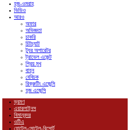
হজ-ওমরাহ
ভিডিও
আরও
অফার
অভিজ্ঞতা
চাকরি
চিটচ্যাট
ট্যুর অপারেটর
ট্রাভেল এজেন্ট
প্রিয় মুখ
বাহন
বেবিচক
রিক্রুটিং এজেন্সি
হজ এজেন্সি
ভ্রমণ
এয়ারলাইনস
বিমানবন্দর
ওটিএ
হোটেল-মোটেল-রিসোর্ট