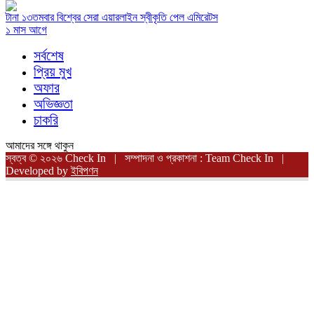
টানা ১৩তমবার বিশ্বের সেরা এয়ারলাইন স্বীকৃতি পেল এমিরেটস
১ মাস আগে
সর্বশেষ
প্রিয় মুখ
অফার
অভিজ্ঞতা
চাকরি
আমাদের সঙ্গে থাকুন
স্বত্ব © ২০২৬ Check In | সম্পাদনা ও প্রকাশনা : Team Check In |
Developed by
ইবিপণন