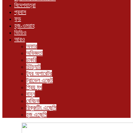
বিদেশযাত্রা
প্রবাস
ফুড
হজ-ওমরাহ
ভিডিও
আরও
অফার
অভিজ্ঞতা
চাকরি
চিটচ্যাট
ট্যুর অপারেটর
ট্রাভেল এজেন্ট
প্রিয় মুখ
বাহন
বেবিচক
রিক্রুটিং এজেন্সি
হজ এজেন্সি