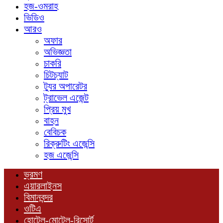
হজ-ওমরাহ
ভিডিও
আরও
অফার
অভিজ্ঞতা
চাকরি
চিটচ্যাট
ট্যুর অপারেটর
ট্রাভেল এজেন্ট
প্রিয় মুখ
বাহন
বেবিচক
রিক্রুটিং এজেন্সি
হজ এজেন্সি
ভ্রমণ
এয়ারলাইনস
বিমানবন্দর
ওটিএ
হোটেল-মোটেল-রিসোর্ট