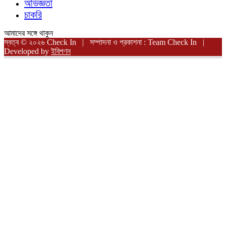
অভিজ্ঞতা
চাকরি
আমাদের সঙ্গে থাকুন
স্বত্ব © ২০২৬ Check In | সম্পাদনা ও প্রকাশনা : Team Check In |
Developed by
ইবিপণন