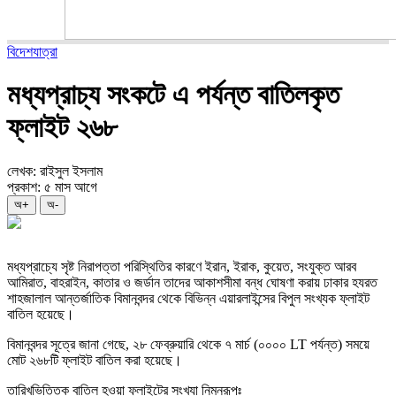
বিদেশযাত্রা
মধ্যপ্রাচ্য সংকটে এ পর্যন্ত বাতিলকৃত
ফ্লাইট ২৬৮
লেখক: রাইসুল ইসলাম
প্রকাশ: ৫ মাস আগে
অ+
অ-
মধ্যপ্রাচ্যে সৃষ্ট নিরাপত্তা পরিস্থিতির কারণে ইরান, ইরাক, কুয়েত, সংযুক্ত আরব
আমিরাত, বাহরাইন, কাতার ও জর্ডান তাদের আকাশসীমা বন্ধ ঘোষণা করায় ঢাকার হযরত
শাহজালাল আন্তর্জাতিক বিমানবন্দর থেকে বিভিন্ন এয়ারলাইন্সের বিপুল সংখ্যক ফ্লাইট
বাতিল হয়েছে।
বিমানবন্দর সূত্রে জানা গেছে, ২৮ ফেব্রুয়ারি থেকে ৭ মার্চ (০০০০ LT পর্যন্ত) সময়ে
মোট ২৬৮টি ফ্লাইট বাতিল করা হয়েছে।
তারিখভিত্তিক বাতিল হওয়া ফ্লাইটের সংখ্যা নিম্নরূপঃ