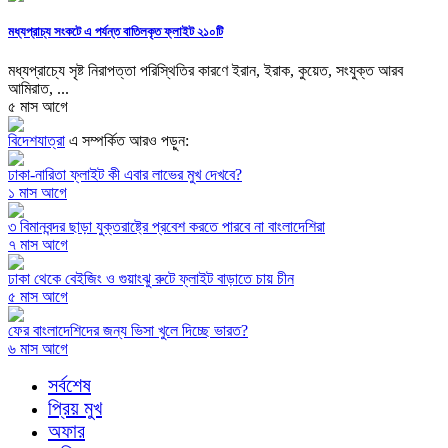
মধ্যপ্রাচ্য সংকটে এ পর্যন্ত বাতিলকৃত ফ্লাইট ২১০টি
মধ্যপ্রাচ্যে সৃষ্ট নিরাপত্তা পরিস্থিতির কারণে ইরান, ইরাক, কুয়েত, সংযুক্ত আরব
আমিরাত, ...
৫ মাস আগে
বিদেশযাত্রা
এ সম্পর্কিত আরও পড়ুন:
ঢাকা-নারিতা ফ্লাইট কী এবার লাভের মুখ দেখবে?
১ মাস আগে
৩ বিমানবন্দর ছাড়া যুক্তরাষ্ট্রে প্রবেশ করতে পারবে না বাংলাদেশিরা
৭ মাস আগে
ঢাকা থেকে বেইজিং ও গুয়াংঝু রুটে ফ্লাইট বাড়াতে চায় চীন
৫ মাস আগে
ফের বাংলাদেশিদের জন্য ভিসা খুলে দিচ্ছে ভারত?
৬ মাস আগে
সর্বশেষ
প্রিয় মুখ
অফার