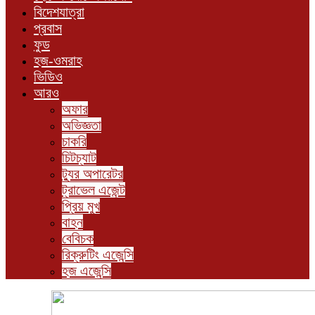
বিদেশযাত্রা
প্রবাস
ফুড
হজ-ওমরাহ
ভিডিও
আরও
অফার
অভিজ্ঞতা
চাকরি
চিটচ্যাট
ট্যুর অপারেটর
ট্রাভেল এজেন্ট
প্রিয় মুখ
বাহন
বেবিচক
রিক্রুটিং এজেন্সি
হজ এজেন্সি