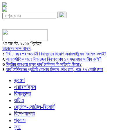
৭ই আগস্ট, ২০২৬ খ্রিস্টাব্দ
আমাদের সঙ্গে থাকুন
১
দীর্ঘ ৮ বছর পর ওসমানী বিমানবন্দরে বিদেশি এয়ারলাইন্সের নিয়মিত ফ্লাইট
২
আন্তর্জাতিক মানে বিমানবন্দর নিরাপত্তায় ১৭ সদস্যের জাতীয় কমিটি
৩
দ্বিতীয় রানওয়ে ছাড়া থার্ড টার্মিনাল কি সত্যিই জিরো?
৪
থার্ড টার্মিনালের প্রতিটি কোণায় মিলবে নেটওয়ার্ক, খরচ ৪৭ কোটি টাকা
ভ্রমণ
এয়ারলাইনস
বিমানবন্দর
ওটিএ
হোটেল-মোটেল-রিসোর্ট
বিদেশযাত্রা
প্রবাস
ফুড