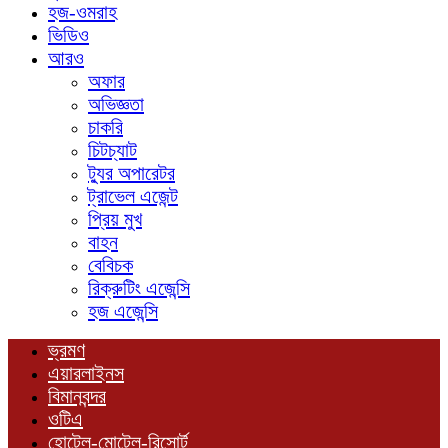
হজ-ওমরাহ
ভিডিও
আরও
অফার
অভিজ্ঞতা
চাকরি
চিটচ্যাট
ট্যুর অপারেটর
ট্রাভেল এজেন্ট
প্রিয় মুখ
বাহন
বেবিচক
রিক্রুটিং এজেন্সি
হজ এজেন্সি
ভ্রমণ
এয়ারলাইনস
বিমানবন্দর
ওটিএ
হোটেল-মোটেল-রিসোর্ট