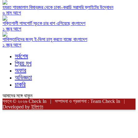
হযরত শাহজালাল বিমানবন্দর থেকে ঢাকা–করাচি সরাসরি ফ্লাইটের উদ্বোধন
৬ মাস আগে
শক্তিশালী পাসপোর্ট সূচকে চার ধাপ এগিয়েছে বাংলাদেশ
১ বছর আগে
পাকিস্তানিদের জন্য ই-ভিসা চালু করতে যাচ্ছে বাংলাদেশ
১ বছর আগে
সর্বশেষ
প্রিয় মুখ
অফার
অভিজ্ঞতা
চাকরি
আমাদের সঙ্গে থাকুন
স্বত্ব © ২০২৬ Check In | সম্পাদনা ও প্রকাশনা : Team Check In |
Developed by
ইবিপণন