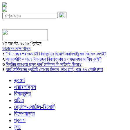
৯ই আগস্ট, ২০২৬ খ্রিস্টাব্দ
আমাদের সঙ্গে থাকুন
১
দীর্ঘ ৮ বছর পর ওসমানী বিমানবন্দরে বিদেশি এয়ারলাইন্সের নিয়মিত ফ্লাইট
২
আন্তর্জাতিক মানে বিমানবন্দর নিরাপত্তায় ১৭ সদস্যের জাতীয় কমিটি
৩
দ্বিতীয় রানওয়ে ছাড়া থার্ড টার্মিনাল কি সত্যিই জিরো?
৪
থার্ড টার্মিনালের প্রতিটি কোণায় মিলবে নেটওয়ার্ক, খরচ ৪৭ কোটি টাকা
ভ্রমণ
এয়ারলাইনস
বিমানবন্দর
ওটিএ
হোটেল-মোটেল-রিসোর্ট
বিদেশযাত্রা
প্রবাস
ফুড