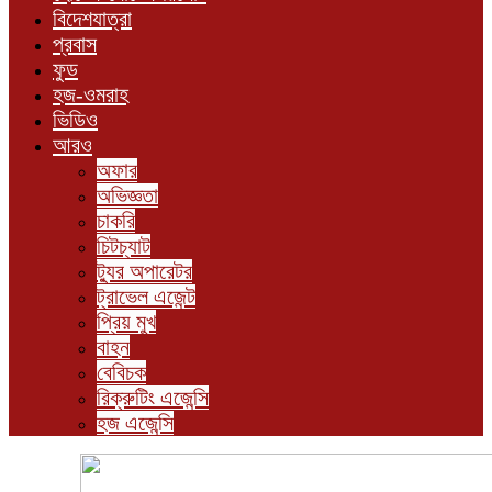
বিদেশযাত্রা
প্রবাস
ফুড
হজ-ওমরাহ
ভিডিও
আরও
অফার
অভিজ্ঞতা
চাকরি
চিটচ্যাট
ট্যুর অপারেটর
ট্রাভেল এজেন্ট
প্রিয় মুখ
বাহন
বেবিচক
রিক্রুটিং এজেন্সি
হজ এজেন্সি