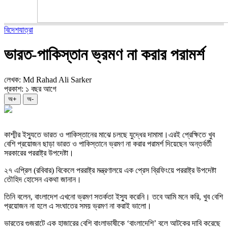
বিদেশযাত্রা
ভারত-পাকিস্তান ভ্রমণ না করার পরামর্শ
লেখক: Md Rahad Ali Sarker
প্রকাশ: ১ বছর আগে
অ+
অ-
কাশ্মীর ইস্যুতে ভারত ও পাকিস্তানের মাঝে চলছে যুদ্ধের দামামা।এরই প্রেক্ষিতে খুব
বেশি প্রয়োজন ছাড়া ভারত ও পাকিস্তানে ভ্রমণ না করার পরামর্শ দিয়েছেন অন্তর্বর্তী
সরকারের পররাষ্ট্র উপদেষ্টা।
২৭ এপ্রিল (রবিবার) বিকেলে পররাষ্ট্র মন্ত্রণালয়ে এক প্রেস ব্রিফিংয়ে পররাষ্ট্র উপদেষ্টা
তৌহিদ হোসেন একথা জানান।
তিনি বলেন, বাংলাদেশ এখনো ভ্রমণ সতর্কতা ইস্যু করেনি। তবে আমি মনে করি, খুব বেশি
প্রয়োজন না হলে এ সংঘাতের সময় ভ্রমণ না করাই ভালো।
ভারতের গুজরাটে এক হাজারের বেশি বাংলাভাষীকে ‘বাংলাদেশি’ বলে আটকের দাবি করেছে