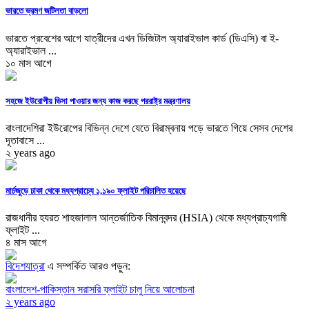
ভারতে ভ্রমণ জটিলতা বাড়লো
ভারতে প্রবেশের আগে যাত্রীদের এখন ডিজিটাল অ্যারাইভাল কার্ড (ডিএসি) বা ই-
অ্যারাইভাল ...
১০ মাস আগে
সহজে ইউরোপীয় ভিসা পাওয়ার জন্য কাজ করছে পররাষ্ট্র মন্ত্রণালয়
বাংলাদেশিরা ইউরোপের বিভিন্ন দেশে যেতে বিরাম্বনায় পড়ে ভারতে গিয়ে সেসব দেশের
দূতাবাসে ...
২ years ago
মার্চজুড়ে ঢাকা থেকে মধ্যপ্রাচ্যে ১,১৯০ ফ্লাইট পরিচালিত হয়েছে
রাজধানীর হযরত শাহজালাল আন্তর্জাতিক বিমানবন্দর (HSIA) থেকে মধ্যপ্রাচ্যগামী
ফ্লাইট ...
৪ মাস আগে
বিদেশযাত্রা
এ সম্পর্কিত আরও পড়ুন:
বাংলাদেশ-পাকিস্তান সরাসরি ফ্লাইট চালু নিয়ে আলোচনা
২ years ago