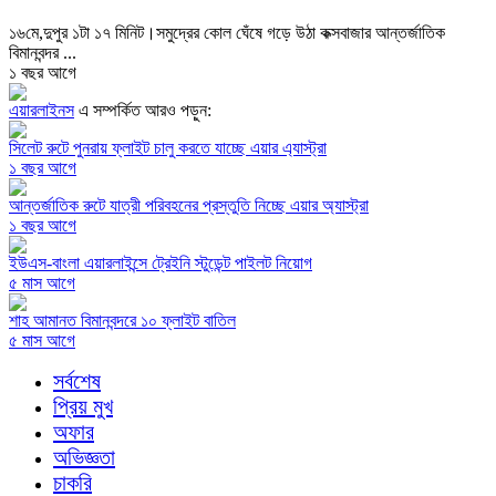
১৬মে,দুপুর ১টা ১৭ মিনিট।সমুদ্রের কোল ঘেঁষে গড়ে উঠা কক্সবাজার আন্তর্জাতিক
বিমানবন্দর ...
১ বছর আগে
এয়ারলাইনস
এ সম্পর্কিত আরও পড়ুন:
সিলেট রুটে পুনরায় ফ্লাইট চালু করতে যাচ্ছে এয়ার এ্যাস্ট্রা
১ বছর আগে
আন্তর্জাতিক রুটে যাত্রী পরিবহনের প্রস্তুতি নিচ্ছে এয়ার অ্যাস্ট্রা
১ বছর আগে
ইউএস-বাংলা এয়ারলাইন্সে ট্রেইনি স্টুডেন্ট পাইলট নিয়োগ
৫ মাস আগে
শাহ আমানত বিমানবন্দরে ১০ ফ্লাইট বাতিল
৫ মাস আগে
সর্বশেষ
প্রিয় মুখ
অফার
অভিজ্ঞতা
চাকরি