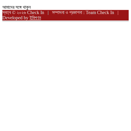
আমাদের সঙ্গে থাকুন
স্বত্ব © ২০২৬ Check In | সম্পাদনা ও প্রকাশনা : Team Check In |
Developed by
ইবিপণন