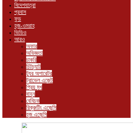
বিদেশযাত্রা
প্রবাস
ফুড
হজ-ওমরাহ
ভিডিও
আরও
অফার
অভিজ্ঞতা
চাকরি
চিটচ্যাট
ট্যুর অপারেটর
ট্রাভেল এজেন্ট
প্রিয় মুখ
বাহন
বেবিচক
রিক্রুটিং এজেন্সি
হজ এজেন্সি