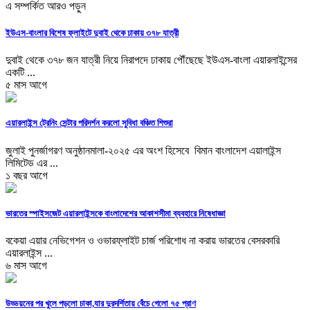
এ সম্পর্কিত আরও পড়ুন
ইউএস-বাংলার বিশেষ ফ্লাইটে দুবাই থেকে ঢাকায় ৩৭৮ যাত্রী
দুবাই থেকে ৩৭৮ জন যাত্রী নিয়ে নিরাপদে ঢাকায় পৌঁছেছে ইউএস-বাংলা এয়ারলাইন্সের
একটি ...
৫ মাস আগে
এয়ারলাইন্স ট্রেনিং সেন্টার পরিদর্শন করলো সুবিধা বঞ্চিত শিশুরা
জুলাই পুনর্জাগরণ অনুষ্ঠানমালা-২০২৫ এর অংশ হিসেবে বিমান বাংলাদেশ এয়ালাইন্স
লিমিটেড এর ...
১ বছর আগে
ভারতের স্পাইসজেট এয়ারলাইন্সকে বাংলাদেশের আকাশসীমা ব্যবহারে নিষেধাজ্ঞা
বকেয়া এয়ার নেভিগেশন ও ওভারফ্লাইট চার্জ পরিশোধ না করায় ভারতের বেসরকারি
এয়ারলাইন্স ...
৬ মাস আগে
উড্ডয়নের পর খুলে পড়লো চাকা,যার দুরদর্শিতায় বেঁচে গেলো ৭৫ প্রাণ