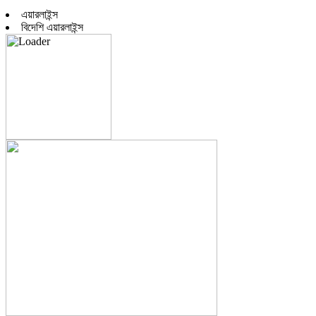
এয়ারলাইন্স
বিদেশি এয়ারলাইন্স