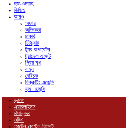
হজ-ওমরাহ
ভিডিও
আরও
অফার
অভিজ্ঞতা
চাকরি
চিটচ্যাট
ট্যুর অপারেটর
ট্রাভেল এজেন্ট
প্রিয় মুখ
বাহন
বেবিচক
রিক্রুটিং এজেন্সি
হজ এজেন্সি
ভ্রমণ
এয়ারলাইনস
বিমানবন্দর
ওটিএ
হোটেল-মোটেল-রিসোর্ট