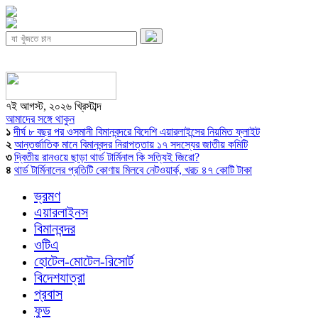
৭ই আগস্ট, ২০২৬ খ্রিস্টাব্দ
আমাদের সঙ্গে থাকুন
১
দীর্ঘ ৮ বছর পর ওসমানী বিমানবন্দরে বিদেশি এয়ারলাইন্সের নিয়মিত ফ্লাইট
২
আন্তর্জাতিক মানে বিমানবন্দর নিরাপত্তায় ১৭ সদস্যের জাতীয় কমিটি
৩
দ্বিতীয় রানওয়ে ছাড়া থার্ড টার্মিনাল কি সত্যিই জিরো?
৪
থার্ড টার্মিনালের প্রতিটি কোণায় মিলবে নেটওয়ার্ক, খরচ ৪৭ কোটি টাকা
ভ্রমণ
এয়ারলাইনস
বিমানবন্দর
ওটিএ
হোটেল-মোটেল-রিসোর্ট
বিদেশযাত্রা
প্রবাস
ফুড