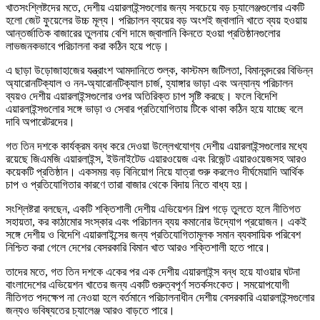
খাতসংশ্লিষ্টদের মতে, দেশীয় এয়ারলাইন্সগুলোর জন্য সবচেয়ে বড় চ্যালেঞ্জগুলোর একটি
হলো জেট ফুয়েলের উচ্চ মূল্য। পরিচালন ব্যয়ের বড় অংশই জ্বালানি খাতে ব্যয় হওয়ায়
আন্তর্জাতিক বাজারের তুলনায় বেশি দামে জ্বালানি কিনতে হওয়া প্রতিষ্ঠানগুলোর
লাভজনকভাবে পরিচালনা করা কঠিন হয়ে পড়ে।
এ ছাড়া উড়োজাহাজের যন্ত্রাংশ আমদানিতে শুল্ক, কাস্টমস জটিলতা, বিমানবন্দরের বিভিন্ন
অ্যারোনটিক্যাল ও নন-অ্যারোনটিক্যাল চার্জ, হ্যাঙ্গার ভাড়া এবং অন্যান্য পরিচালন
ব্যয়ও দেশীয় এয়ারলাইন্সগুলোর ওপর অতিরিক্ত চাপ সৃষ্টি করছে। ফলে বিদেশি
এয়ারলাইন্সগুলোর সঙ্গে ভাড়া ও সেবার প্রতিযোগিতায় টিকে থাকা কঠিন হয়ে যাচ্ছে বলে
দাবি অপারেটরদের।
গত তিন দশকে কার্যক্রম বন্ধ করে দেওয়া উল্লেখযোগ্য দেশীয় এয়ারলাইন্সগুলোর মধ্যে
রয়েছে জিএমজি এয়ারলাইন্স, ইউনাইটেড এয়ারওয়েজ এবং রিজেন্ট এয়ারওয়েজসহ আরও
কয়েকটি প্রতিষ্ঠান। একসময় বড় বিনিয়োগ নিয়ে যাত্রা শুরু করলেও দীর্ঘমেয়াদি আর্থিক
চাপ ও প্রতিযোগিতার কারণে তারা বাজার থেকে বিদায় নিতে বাধ্য হয়।
সংশ্লিষ্টরা বলছেন, একটি শক্তিশালী দেশীয় এভিয়েশন শিল্প গড়ে তুলতে হলে নীতিগত
সহায়তা, কর কাঠামোর সংস্কার এবং পরিচালন ব্যয় কমানোর উদ্যোগ প্রয়োজন। একই
সঙ্গে দেশীয় ও বিদেশি এয়ারলাইন্সের জন্য প্রতিযোগিতামূলক সমান ব্যবসায়িক পরিবেশ
নিশ্চিত করা গেলে দেশের বেসরকারি বিমান খাত আরও শক্তিশালী হতে পারে।
তাদের মতে, গত তিন দশকে একের পর এক দেশীয় এয়ারলাইন্স বন্ধ হয়ে যাওয়ার ঘটনা
বাংলাদেশের এভিয়েশন খাতের জন্য একটি গুরুত্বপূর্ণ সতর্কসংকেত। সময়োপযোগী
নীতিগত পদক্ষেপ না নেওয়া হলে বর্তমানে পরিচালনাধীন দেশীয় বেসরকারি এয়ারলাইন্সগুলোর
জন্যও ভবিষ্যতের চ্যালেঞ্জ আরও বাড়তে পারে।