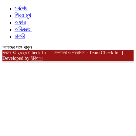
সর্বশেষ
প্রিয় মুখ
অফার
অভিজ্ঞতা
চাকরি
আমাদের সঙ্গে থাকুন
স্বত্ব © ২০২৬ Check In | সম্পাদনা ও প্রকাশনা : Team Check In |
Developed by
ইবিপণন