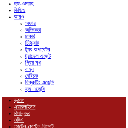
হজ-ওমরাহ
ভিডিও
আরও
অফার
অভিজ্ঞতা
চাকরি
চিটচ্যাট
ট্যুর অপারেটর
ট্রাভেল এজেন্ট
প্রিয় মুখ
বাহন
বেবিচক
রিক্রুটিং এজেন্সি
হজ এজেন্সি
ভ্রমণ
এয়ারলাইনস
বিমানবন্দর
ওটিএ
হোটেল-মোটেল-রিসোর্ট