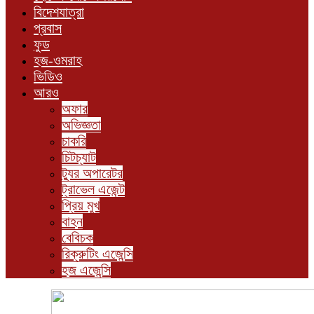
বিদেশযাত্রা
প্রবাস
ফুড
হজ-ওমরাহ
ভিডিও
আরও
অফার
অভিজ্ঞতা
চাকরি
চিটচ্যাট
ট্যুর অপারেটর
ট্রাভেল এজেন্ট
প্রিয় মুখ
বাহন
বেবিচক
রিক্রুটিং এজেন্সি
হজ এজেন্সি