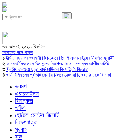
৬ই আগস্ট, ২০২৬ খ্রিস্টাব্দ
আমাদের সঙ্গে থাকুন
১
দীর্ঘ ৮ বছর পর ওসমানী বিমানবন্দরে বিদেশি এয়ারলাইন্সের নিয়মিত ফ্লাইট
২
আন্তর্জাতিক মানে বিমানবন্দর নিরাপত্তায় ১৭ সদস্যের জাতীয় কমিটি
৩
দ্বিতীয় রানওয়ে ছাড়া থার্ড টার্মিনাল কি সত্যিই জিরো?
৪
থার্ড টার্মিনালের প্রতিটি কোণায় মিলবে নেটওয়ার্ক, খরচ ৪৭ কোটি টাকা
ভ্রমণ
এয়ারলাইনস
বিমানবন্দর
ওটিএ
হোটেল-মোটেল-রিসোর্ট
বিদেশযাত্রা
প্রবাস
ফুড