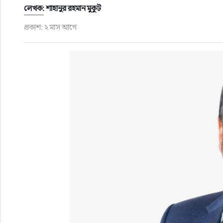
ফুড
লেখক: শাহানুর রহমান মুকুট
প্রকাশ: ২ মাস আগে
হজ-ওমরাহ
ভিডিও
আরও