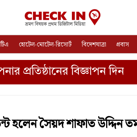
টিএ
হোটেল-মোটেল-রিসোর্ট
বিদেশযাত্রা
প্রবাস
ডেন্ট হলেন সৈয়দ শাফাত উদ্দিন ত