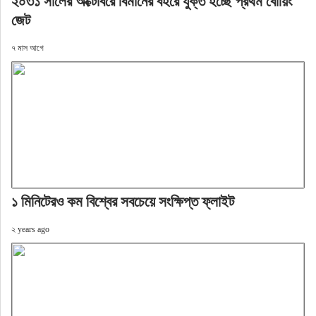
২০৩১ সালের অক্টোবরে বিমানের বহরে যুক্ত হচ্ছে প্রথম বোয়িং
জেট
৭ মাস আগে
১ মিনিটেরও কম বিশ্বের সবচেয়ে সংক্ষিপ্ত ফ্লাইট
২ years ago