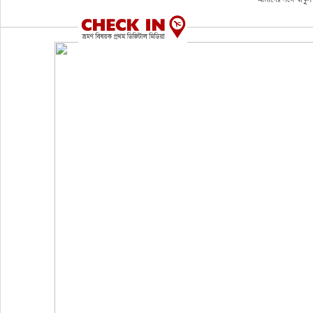
ভ্রমণ
এয়ারলাইনস
বিমানবন্দর
ওটিএ
হোটেল-মোটেল-রিসোর্ট
বিদেশযাত্রা
প্রবাস