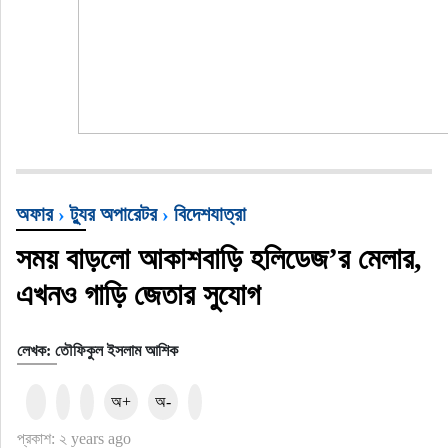
অফার
›
ট্যুর অপারেটর
›
বিদেশযাত্রা
সময় বাড়লো আকাশবাড়ি হলিডেজ’র মেলার,
এখনও গাড়ি জেতার সুযোগ
লেখক: তৌফিকুল ইসলাম আশিক
অ+
অ-
প্রকাশ: ২ years ago