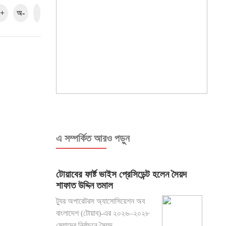
+
অ-
এ সম্পর্কিত আরও পড়ুন
টোয়াবের ফার্ষ্ট ভাইস প্রেসিডেন্ট হলেন সৈয়দ
শাফাত উদ্দিন তমাল
ট্যুর অপারেটরস অ্যাসোসিয়েশন অব
বাংলাদেশ (টোয়াব)-এর ২০২৬–২০২৮
মেয়াদের নির্বাচনে সৈয়দ ...