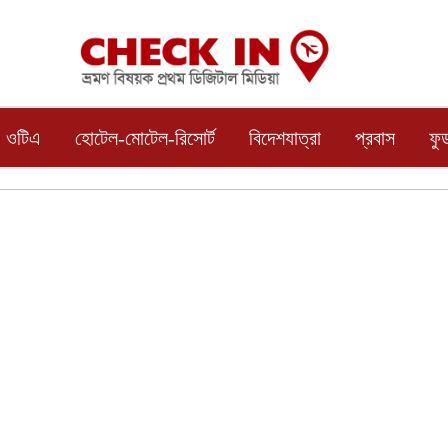
ওটিএ
হোটেল-মোটেল-রিসোর্ট
বিদেশযাত্রা
প্রবাস
ফু