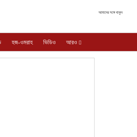
আমাদের সঙ্গে থাকুন
ড
হজ-ওমরাহ
ভিডিও
আরও