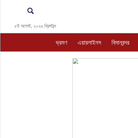
ভ্রমণ
৮ই আগস্ট, ২০২৬ খ্রিস্টাব্দ
এয়ারলাইনস
ভ্রমণ
এয়ারলাইনস
বিমানবন্দর
বিমানবন্দর
ওটিএ
হোটেল-মোটেল-রিসোর্ট
বিদেশযাত্রা
প্রবাস