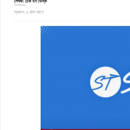
লেখক: চেক ইন ডেস্ক
প্রকাশ: ৬ মাস আগে