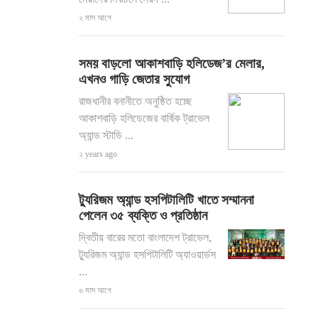
২ মাস আগে
সময় বাড়লো আকাশবাড়ি হলিডেজ’র মেলার,
এখনও গাড়ি জেতার সুযোগ
রাজধানীর বনানীতে অনুষ্ঠিত হচ্ছে
আকাশবাড়ি হলিডেজের বার্ষিক ট্রাভেল
অ্যান্ড স্টাডি ...
২ years ago
ট্যুরিজম অ্যান্ড হসপিটালিটি খাতে সম্মাননা
পেলেন ৩৫ ব্যক্তি ও প্রতিষ্ঠান
দ্বিতীয় বারের মতো বাংলাদেশ ট্রাভেল,
ট্যুরিজম অ্যান্ড হসপিটালিটি অ্যাওয়ার্ডস
...
৬ মাস আগে