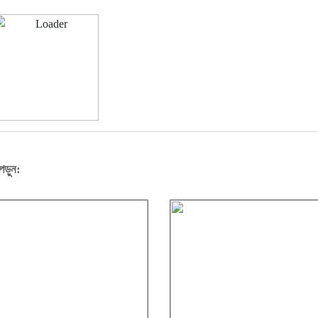
পড়ুন: