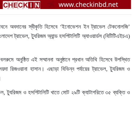
দ্ভাবনে অবদানের স্বীকৃতি হিসেবে ‘ইনোভেশন ইন ট্রাভেল টেকনোলজি’ 
লাদেশ ট্রাভেল, ট্যুরিজম অ্যান্ড হসপিটালিটি অ্যাওয়ার্ডস (বিটিটিএইচএ) 
 বলরুমে অনুষ্ঠিত এই সম্মাননা অনুষ্ঠানে প্রধান অতিথি হিসেবে উপস্থিত 
 সৈয়দা রিজওয়ানা হাসান। এছাড়া বিভিন্ন পর্যায়ের ট্রাভেল, ট্যুরিজম ও 
।
েল, ট্যুরিজম ও হসপিটালিটি খাতে মোট ২৯টি ক্যাটাগরিতে ৩৫ ব্যক্তি ও 