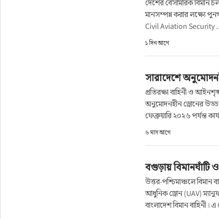
দেশের বেসামরিক বিমান চলাচ
ফুড
মানসম্পন্ন করার লক্ষ্যে প
Civil Aviation Security .
হজ-ওমরাহ
১ দিন আগে
ভিডিও
সারাদেশে অনুমোদনহী
আরও
প্রতিরক্ষা বাহিনী ও আইনশৃঙ
অনুমোদনহীন ড্রোনের উড্ড
ফেব্রুয়ারি ২০২৬ পর্যন্ত কার্
৬ মাস আগে
বগুড়ায় বিমানঘাঁটি ও
উত্তর-পশ্চিমাঞ্চলে বিমান 
আধুনিক ড্রোন (UAV) ম্যানু
বাংলাদেশ বিমান বাহিনী। এ 