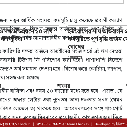
জন্য নতুন আর্থিক সহায়তা কর্মসূচি চালু করেছে প্রবাসী কল্যাণ 
যে ভাষাশিক্ষা ও বিশেষ দক্ষতা অর্জনের জন্য ঋণ’ শীর্ষক এই 
 ও দক্ষতা উন্নয়নে ১০ লাখ
ইউরোপের শীর্ষ অভিবাসন প্
১০ লাখ টাকা পর্যন্ত জামানতবিহীন ঋণ পাবেন।
ত ঋণ সুবিধা
কর্মসূচিতে পূর্ণ বৃত্তি অর্জন 
ঘোষের
ষা ও কারিগরি দক্ষতা অর্জনে আগ্রহীদের সহজ শর্তে এই ঋণ দেওয়া 
২ মাস আগে
ষ্ঠানে সরাসরি টিউশন ফি পরিশোধ করা হবে। পাশাপাশি বিদেশে 
 জন্যও অর্থ সহায়তা দেওয়া হবে। বিশেষ করে কোরিয়া, জাপান, 
ুবিধা সহজ করা হয়েছে।
খ
অফার
ানীয় বাসিন্দা এবং বয়স ৪০ বছরের মধ্যে হতে হবে। এছাড়া, যে 
িষ্ঠানের অফার লেটার এবং ন্যূনতম ভাষা দক্ষতার সনদ (যেমন 
TOPIK লেভেল ৩) থাকতে হবে। আবেদনপত্রের সঙ্গে পাসপোর্ট 
গ্যতার সনদ এবং জামিনদারের প্রয়োজনীয় কাগজপত্র জমা দিতে 
স্বত্ব © ২০২৬ Check In | সম্পাদনা ও প্রকাশনা : Team Check In |
Developed by
ইবিপণ