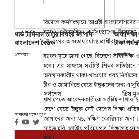
বিদেশে কর্মসংস্থানে আগ্রহী বাংলাদেশিদের 
ব্যাংক। ‘বৈদেশিক কর্মসংস্থানের উদ্দেশ্
থার্ড টার্মিনাল চালুর বিষয়ে জাপান-
ভাষাশিক্ষা
উদ্যোগের আওতায় যোগ্য প্রার্থীরা সর্বোচ্চ 
বাংলাদেশ বৈঠক
টাকা পর্যন্
৫ মাস আগে
ব্যাংক সূত্রে জানা গেছে, বিদেশে ভাষাশিক্
৪ মাস আগে
হবে। এর মাধ্যমে সংশ্লিষ্ট শিক্ষা প্রতি
অবস্থানকালীন থাকা-খাওয়ার খরচ নির্বাহের
চীন ও জার্মানিতে যেতে ইচ্ছুকদের জন্য এ স
সর্বশেষ
প্রিয় মু
ঋণ পেতে আবেদনকারীকে সংশ্লিষ্ট শাখার স্থ
দেশে যেতে ইচ্ছুক সেই দেশের শিক্ষা প্রত
আমাদের সঙ্গে থাকুন
জাপানের জন্য N5, দক্ষিণ কোরিয়ার জন্য 
সাইজ ছবি, জাতীয় পরিচয়পত্র, শিক্ষাগত যো
হবে।