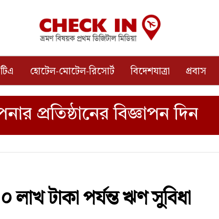
টিএ
হোটেল-মোটেল-রিসোর্ট
বিদেশযাত্রা
প্রবাস
১০ লাখ টাকা পর্যন্ত ঋণ সুবিধা