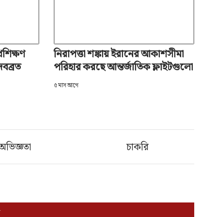
রশিক্ষণ
নিরাপত্তা শঙ্কায় ইরানের আকাশসীমা
দেবব্রত
পরিহার করছে আন্তর্জাতিক ফ্লাইটগুলো
৫ মাস আগে
অভিজ্ঞতা
চাকরি
ন