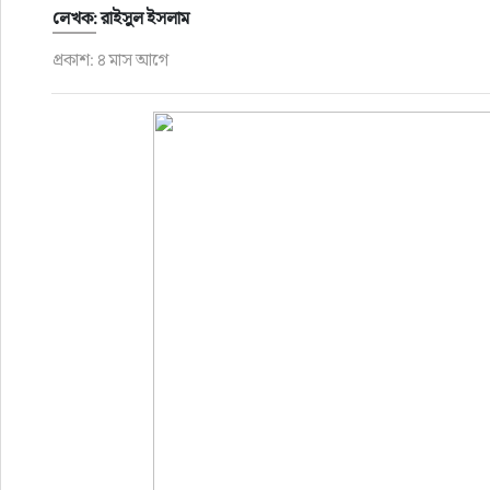
ফুড
লেখক: রাইসুল ইসলাম
প্রকাশ: ৪ মাস আগে
হজ-ওমরাহ
ভিডিও
আরও