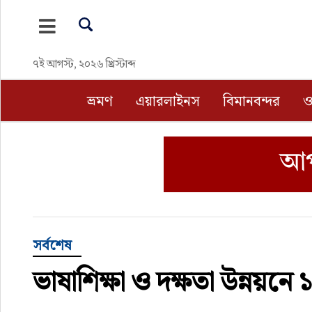
ভ্রমণ
৭ই আগস্ট, ২০২৬ খ্রিস্টাব্দ
এয়ারলাইনস
ভ্রমণ
এয়ারলাইনস
বিমানবন্দর
ও
বিমানবন্দর
ওটিএ
হোটেল-মোটেল-রিসোর্ট
বিদেশযাত্রা
সর্বশেষ
ভাষাশিক্ষা ও দক্ষতা উন্নয়নে 
প্রবাস