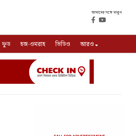
আমাদের সঙ্গে থাকুন
ফুড
হজ-ওমরাহ
ভিডিও
আরও