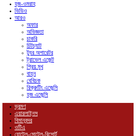
হজ-ওমরাহ
ভিডিও
আরও
অফার
অভিজ্ঞতা
চাকরি
চিটচ্যাট
ট্যুর অপারেটর
ট্রাভেল এজেন্ট
প্রিয় মুখ
বাহন
বেবিচক
রিক্রুটিং এজেন্সি
হজ এজেন্সি
ভ্রমণ
এয়ারলাইনস
বিমানবন্দর
ওটিএ
হোটেল-মোটেল-রিসোর্ট