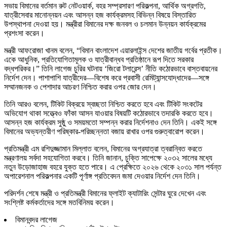
সভায় বিমানের বর্তমান রুট নেটওয়ার্ক, বহর সম্প্রসারণ পরিকল্পনা, আর্থিক অগ্রগতি,
যাত্রীসেবার মানোন্নয়ন এবং আসন্ন হজ কার্যক্রমসহ বিভিন্ন বিষয়ে বিস্তারিত
উপস্থাপনা দেওয়া হয়। মন্ত্রীরা বিমানের দক্ষ জনবল ও চলমান উন্নয়ন কার্যক্রমের
প্রশংসা করেন।
মন্ত্রী আফরোজা খানম বলেন, “বিমান বাংলাদেশ এয়ারলাইন্স দেশের জাতীয় গর্বের প্রতীক।
একে আধুনিক, প্রতিযোগিতামূলক ও যাত্রীবান্ধব প্রতিষ্ঠানে রূপ দিতে সরকার
বদ্ধপরিকর।” তিনি লাগেজ চুরির ঘটনায় ‘জিরো টলারেন্স’ নীতি কঠোরভাবে বাস্তবায়নের
নির্দেশ দেন। পাশাপাশি যাত্রীদের—বিশেষ করে প্রবাসী রেমিট্যান্সযোদ্ধাদের—সঙ্গে
সম্মানজনক ও পেশাদার আচরণ নিশ্চিত করার ওপর জোর দেন।
তিনি আরও বলেন, টিকিট বিক্রয়ে স্বচ্ছতা নিশ্চিত করতে হবে এবং টিকিট সংকটের
অভিযোগ থাকা সত্ত্বেও ফাঁকা আসন যাওয়ার বিষয়টি কঠোরভাবে তদারকি করতে হবে।
আসন্ন হজ কার্যক্রম সুষ্ঠু ও সময়মতো সম্পন্ন করার নির্দেশনাও দেন তিনি। একই সঙ্গে
বিমানের অভ্যন্তরীণ পরিষ্কার-পরিচ্ছন্নতা বজায় রাখার ওপর গুরুত্বারোপ করেন।
প্রতিমন্ত্রী এম রশিদুজ্জামান মিল্লাত বলেন, বিমানের অগ্রযাত্রা ত্বরান্বিত করতে
মন্ত্রণালয় সর্বদা সহযোগিতা করবে। তিনি জানান, চুক্তি সাপেক্ষে ২০৩২ সালের মধ্যে
নতুন উড়োজাহাজ বহরে যুক্ত হতে পারে। এ প্রেক্ষিতে ২০২৬ থেকে ২০৩১ সাল পর্যন্ত
অপারেশনাল পরিকল্পনার একটি পূর্ণাঙ্গ প্রতিবেদন জমা দেওয়ার নির্দেশ দেন তিনি।
পরিদর্শন শেষে মন্ত্রী ও প্রতিমন্ত্রী বিমানের ফ্লাইট ক্যাটারিং সেন্টার ঘুরে দেখেন এবং
সংশ্লিষ্ট কর্মকর্তাদের সঙ্গে মতবিনিময় করেন।
বিমানবন্দর লাগেজ