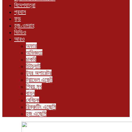
বিদেশযাত্রা
প্রবাস
ফুড
হজ-ওমরাহ
ভিডিও
আরও
অফার
অভিজ্ঞতা
চাকরি
চিটচ্যাট
ট্যুর অপারেটর
ট্রাভেল এজেন্ট
প্রিয় মুখ
বাহন
বেবিচক
রিক্রুটিং এজেন্সি
হজ এজেন্সি