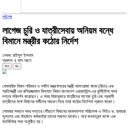
সর্বশেষ
লাগেজ চুরি ও যাত্রীসেবায় অনিয়ম বন্ধে
বিমানে মন্ত্রীর কঠোর নির্দেশ
লেখক: রাইসুল ইসলাম
প্রকাশ: ৪ মাস আগে
অ+
অ-
বেসামরিক বিমান পরিবহন ও পর্যটন মন্ত্রণালয়ের মন্ত্রী আফরোজা খানম (রিতা) এবং
প্রতিমন্ত্রী এম রশিদুজ্জামান মিল্লাত বিমান বাংলাদেশ এয়ারলাইন্স-এর কুর্মিটোলা সদর
দপ্তর পরিদর্শন করেছেন। এ সময় বিমানবন্দরে যাত্রীদের লাগেজ চুরি এবং প্রবাসী
যাত্রীদের সঙ্গে বিমানের কর্মীদের আচরণ নিয়ে তারা কঠোর নির্দেশনা প্রদান করেন।
সোমবার সকালে সদর দপ্তরে পৌঁছালে বিমানের ব্যবস্থাপনা পরিচালক ও সিইও ড. হুমায়রা
সুলতানা এবং ঊর্ধ্বতন কর্মকর্তারা তাদের স্বাগত জানান। পরে কনফারেন্স কক্ষে এক
মতবিনিময় সভা অনুষ্ঠিত হয়।