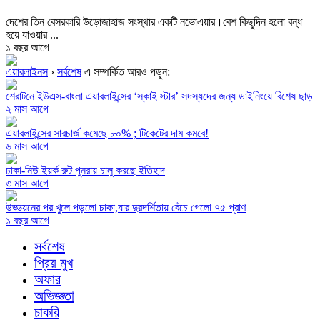
দেশের তিন বেসরকারি উড়োজাহাজ সংস্থার একটি নভোএয়ার।বেশ কিছুদিন হলো বন্ধ
হয়ে যাওয়ার ...
১ বছর আগে
এয়ারলাইনস
›
সর্বশেষ
এ সম্পর্কিত আরও পড়ুন:
শেরাটনে ইউএস-বাংলা এয়ারলাইন্সের ‘স্কাই স্টার’ সদস্যদের জন্য ডাইনিংয়ে বিশেষ ছাড়
২ মাস আগে
এয়ারলাইন্সের সারচার্জ কমেছে ৮০% ; টিকেটের দাম কমবে!
৬ মাস আগে
ঢাকা-নিউ ইয়র্ক রুট পুনরায় চালু করছে ইতিহাদ
৩ মাস আগে
উড্ডয়নের পর খুলে পড়লো চাকা,যার দুরদর্শিতায় বেঁচে গেলো ৭৫ প্রাণ
১ বছর আগে
সর্বশেষ
প্রিয় মুখ
অফার
অভিজ্ঞতা
চাকরি