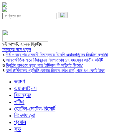
৯ই আগস্ট, ২০২৬ খ্রিস্টাব্দ
আমাদের সঙ্গে থাকুন
১
দীর্ঘ ৮ বছর পর ওসমানী বিমানবন্দরে বিদেশি এয়ারলাইন্সের নিয়মিত ফ্লাইট
২
আন্তর্জাতিক মানে বিমানবন্দর নিরাপত্তায় ১৭ সদস্যের জাতীয় কমিটি
৩
দ্বিতীয় রানওয়ে ছাড়া থার্ড টার্মিনাল কি সত্যিই জিরো?
৪
থার্ড টার্মিনালের প্রতিটি কোণায় মিলবে নেটওয়ার্ক, খরচ ৪৭ কোটি টাকা
ভ্রমণ
এয়ারলাইনস
বিমানবন্দর
ওটিএ
হোটেল-মোটেল-রিসোর্ট
বিদেশযাত্রা
প্রবাস
ফুড