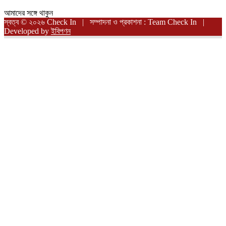
আমাদের সঙ্গে থাকুন
স্বত্ব © ২০২৬ Check In | সম্পাদনা ও প্রকাশনা : Team Check In |
Developed by
ইবিপণন