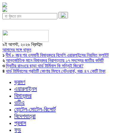
৯ই আগস্ট, ২০২৬ খ্রিস্টাব্দ
আমাদের সঙ্গে থাকুন
১
দীর্ঘ ৮ বছর পর ওসমানী বিমানবন্দরে বিদেশি এয়ারলাইন্সের নিয়মিত ফ্লাইট
২
আন্তর্জাতিক মানে বিমানবন্দর নিরাপত্তায় ১৭ সদস্যের জাতীয় কমিটি
৩
দ্বিতীয় রানওয়ে ছাড়া থার্ড টার্মিনাল কি সত্যিই জিরো?
৪
থার্ড টার্মিনালের প্রতিটি কোণায় মিলবে নেটওয়ার্ক, খরচ ৪৭ কোটি টাকা
ভ্রমণ
এয়ারলাইনস
বিমানবন্দর
ওটিএ
হোটেল-মোটেল-রিসোর্ট
বিদেশযাত্রা
প্রবাস
ফুড