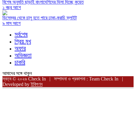
বিশেষ অনুমতি ছাড়াই বাংলাদেশিদের ভিসা দিচ্ছে কুয়েত
১ বছর আগে
ডিসেম্বর থেকে চালু হতে পারে ঢাকা-করাচি ফ্লাইট
৯ মাস আগে
সর্বশেষ
প্রিয় মুখ
অফার
অভিজ্ঞতা
চাকরি
আমাদের সঙ্গে থাকুন
স্বত্ব © ২০২৬ Check In | সম্পাদনা ও প্রকাশনা : Team Check In |
Developed by
ইবিপণন