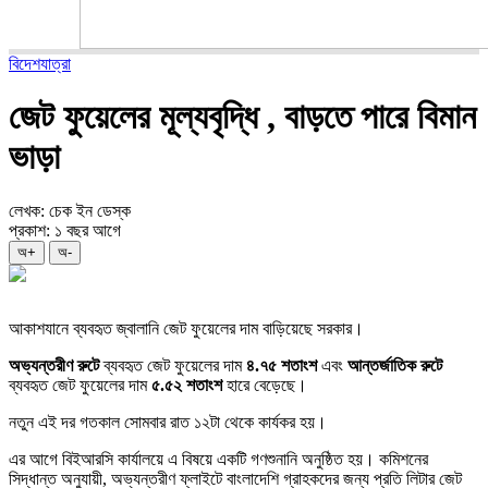
বিদেশযাত্রা
জেট ফুয়েলের মূল্যবৃদ্ধি , বাড়তে পারে বিমান
ভাড়া
লেখক: চেক ইন ডেস্ক
প্রকাশ: ১ বছর আগে
অ+
অ-
আকাশযানে ব্যবহৃত জ্বালানি জেট ফুয়েলের দাম বাড়িয়েছে সরকার।
অভ্যন্তরীণ
রুটে
ব্যবহৃত জেট ফুয়েলের দাম
৪
.
৭৫
শতাংশ
এবং
আন্তর্জাতিক
রুটে
ব্যবহৃত জেট ফুয়েলের দাম
৫
.
৫২
শতাংশ
হারে বেড়েছে।
নতুন এই দর গতকাল সোমবার রাত ১২টা থেকে কার্যকর হয়।
এর আগে বিইআরসি কার্যালয়ে এ বিষয়ে একটি গণশুনানি অনুষ্ঠিত হয়। কমিশনের
সিদ্ধান্ত অনুযায়ী, অভ্যন্তরীণ ফ্লাইটে বাংলাদেশি গ্রাহকদের জন্য প্রতি লিটার জেট