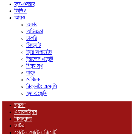
হজ-ওমরাহ
ভিডিও
আরও
অফার
অভিজ্ঞতা
চাকরি
চিটচ্যাট
ট্যুর অপারেটর
ট্রাভেল এজেন্ট
প্রিয় মুখ
বাহন
বেবিচক
রিক্রুটিং এজেন্সি
হজ এজেন্সি
ভ্রমণ
এয়ারলাইনস
বিমানবন্দর
ওটিএ
হোটেল-মোটেল-রিসোর্ট