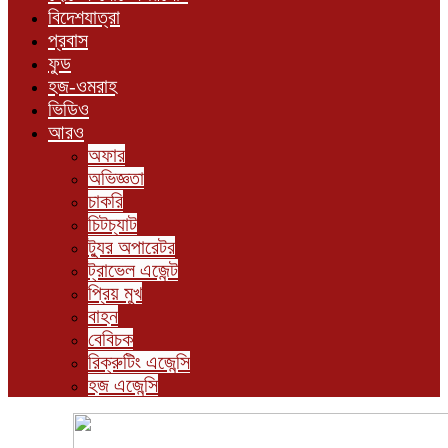
বিদেশযাত্রা
প্রবাস
ফুড
হজ-ওমরাহ
ভিডিও
আরও
অফার
অভিজ্ঞতা
চাকরি
চিটচ্যাট
ট্যুর অপারেটর
ট্রাভেল এজেন্ট
প্রিয় মুখ
বাহন
বেবিচক
রিক্রুটিং এজেন্সি
হজ এজেন্সি