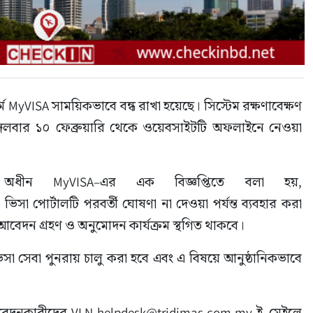
 MyVISA সাময়িকভাবে বন্ধ রাখা হয়েছে। সিস্টেম রক্ষণাবেক্ষণ 
গলবার ১০ ফেব্রুয়ারি থেকে ওয়েবসাইটটি অফলাইনে নেওয়া 
 অধীন MyVISA–এর এক বিজ্ঞপ্তিতে বলা হয়, 
সা পোর্টালটি পরবর্তী ঘোষণা না দেওয়া পর্যন্ত ব্যবহার করা 
আবেদন গ্রহণ ও অনুমোদন কার্যক্রম স্থগিত থাকবে।
িসা সেবা পুনরায় চালু করা হবে এবং এ বিষয়ে আনুষ্ঠানিকভাবে 
বেদনকারীদের VLN-helpdesk@tridimas.com.my ই–মেইলে 