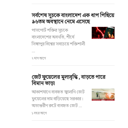
সর্বশেষ সূচকে বাংলাদেশ এক ধাপ পিছিয়ে
৯৬তম অবস্থানে নেমে এসেছে
পাসপোর্ট শক্তির সূচকে
বাংলাদেশের অবনতি, শীর্ষে
সিঙ্গাপুর বিশ্বের সবচেয়ে শক্তিশালী
...
২ মাস আগে
জেট ফুয়েলের মূল্যবৃদ্ধি , বাড়তে পারে
বিমান ভাড়া
আকাশযানে ব্যবহৃত জ্বালানি জেট
ফুয়েলের দাম বাড়িয়েছে সরকার।
অভ্যন্তরীণ রুটে ব্যবহৃত জেট ...
১ বছর আগে