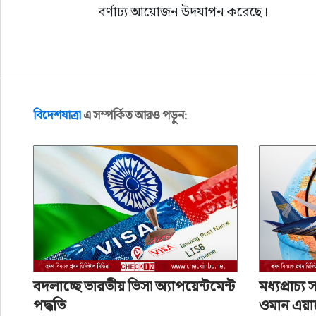
বর্ণাঢ্য আয়োজন উদযাপন করেছে।
বিদেশযাত্রা
এ সম্পর্কিত আরও পড়ুন:
Uncategorized
দুই ক্যাটাগরিতে সেরা হলো এয়া
লেখক: Md. Shahanur Rahman Mukut
প্রকাশ: ১ বছর আগে
বদলাচ্ছে ভারতীয় ভিসা অ্যাপয়েন্টমেন্ট
মধ্যপ্রাচ্য
পদ্ধতি
ওমান এয়