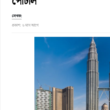
পোর্টাল
ফুড
লেখক:
হজ-ওমরাহ
প্রকাশ: ৬ মাস আগে
ভিডিও
আরও