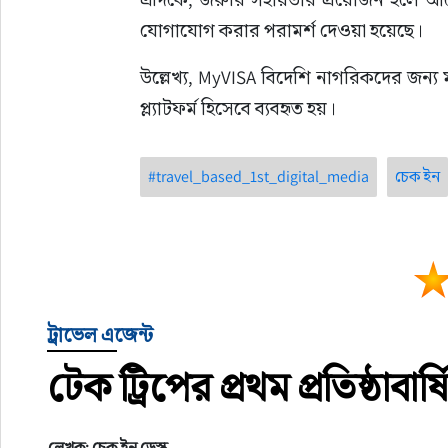
যোগাযোগ করার পরামর্শ দেওয়া হয়েছে।
উল্লেখ্য, MyVISA বিদেশি নাগরিকদের জন্য
প্ল্যাটফর্ম হিসেবে ব্যবহৃত হয়।
#travel_based_1st_digital_media
চেক ইন
ট্রাভেল এজেন্ট
টেক ট্রিপের প্রথম প্রতিষ্ঠাবা
লেখক: চেক ইন ডেস্ক