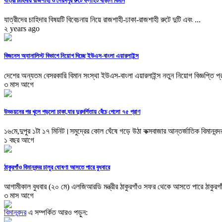
যাত্রী চাহিদায় রাজশাহী ও সৈয়দপুর রুটে ফ্লাইট বাড়াল বিমান
যাত্রীদের চাহিদার বিষয়টি বিবেচনায় নিয়ে রাজশাহী-ঢাকা-রাজশাহী রুটে দুটি এবং ...
২ years ago
বিজনেস অ্যানালিস্ট বিভাগে নিয়োগ দিচ্ছে ইউএস-বাংলা এয়ারলাইন্স
দেশের অন্যতম বেসরকারি বিমান সংস্থা ইউএস-বাংলা এয়ারলাইন্স নতুন নিয়োগ বিজ্ঞপ্তি প্
৩ মাস আগে
উড্ডয়নের পর খুলে পড়লো চাকা,যার দুরদর্শিতায় বেঁচে গেলো ৭৫ প্রাণ
১৬মে,দুপুর ১টা ১৭ মিনিট।সমুদ্রের কোল ঘেঁষে গড়ে উঠা কক্সবাজার আন্তর্জাতিক বিমানবন্দর
১ বছর আগে
ঠাকুরগাঁও বিমানবন্দর চালুর ঘোষণা আসতে পারে বুধবারে
আগামীকাল বুধবার (২০ মে) এলজিআরডি মন্ত্রীর ঠাকুরগাঁও সফর থেকে আসতে পারে ঠাকুরগাঁ
৩ মাস আগে
বিমানবন্দর
এ সম্পর্কিত আরও পড়ুন: