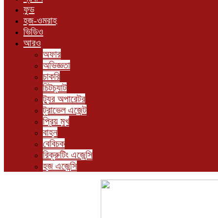
ফুড
হজ-ওমরাহ
ভিডিও
আরও
অফার
অভিজ্ঞতা
চাকরি
চিটচ্যাট
ট্যুর অপারেটর
ট্রাভেল এজেন্ট
প্রিয় মুখ
বাহন
বেবিচক
রিক্রুটিং এজেন্সি
হজ এজেন্সি