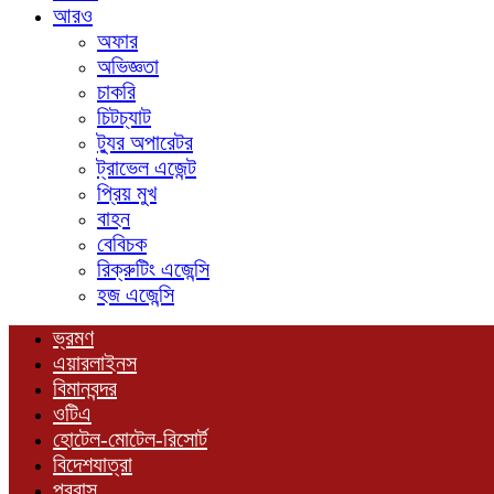
আরও
অফার
অভিজ্ঞতা
চাকরি
চিটচ্যাট
ট্যুর অপারেটর
ট্রাভেল এজেন্ট
প্রিয় মুখ
বাহন
বেবিচক
রিক্রুটিং এজেন্সি
হজ এজেন্সি
ভ্রমণ
এয়ারলাইনস
বিমানবন্দর
ওটিএ
হোটেল-মোটেল-রিসোর্ট
বিদেশযাত্রা
প্রবাস