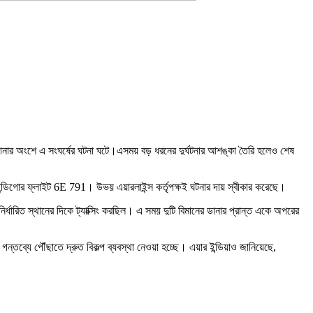
নের ডানার অংশে এ সংঘর্ষের ঘটনা ঘটে।এসময় বড় ধরনের দুর্ঘটনার আশঙ্কা তৈরি হলেও শেষ
ন্ডিগোর ফ্লাইট 6E 791। উভয় এয়ারলাইন্স কর্তৃপক্ষই ঘটনার দায় স্বীকার করেছে।
র্ধারিত স্থানের দিকে ট্যাক্সিং করছিল। এ সময় দুটি বিমানের ডানার প্রান্ত একে অপরের
্তব্যে পৌঁছাতে দ্রুত বিকল্প ব্যবস্থা নেওয়া হচ্ছে। এয়ার ইন্ডিয়াও জানিয়েছে,