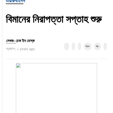
এয়ারলাইনস
হজ-ওমরাহ
ভিডিও
বিমানের নিরাপত্তা সপ্তাহ শুরু
আরও
লেখক: চেক ইন ডেস্ক
অ+
অ-
প্রকাশ: ২ years ago