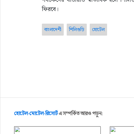
ফিরবে।
বাংলাদেশী
শিলিগুড়ি
হোটেল
হোটেল-মোটেল-রিসোর্ট
এ সম্পর্কিত আরও পড়ুন: