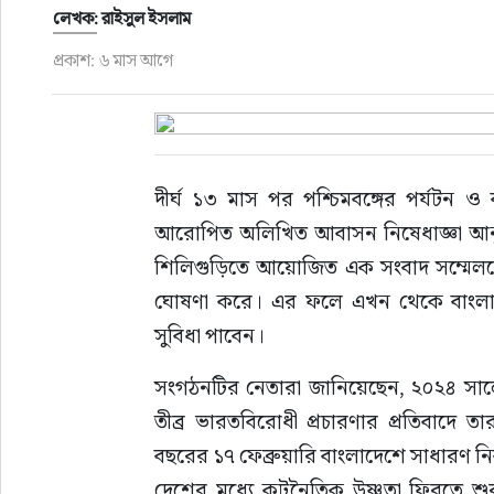
ফুড
লেখক: রাইসুল ইসলাম
প্রকাশ: ৬ মাস আগে
হজ-ওমরাহ
ভিডিও
দীর্ঘ ১৩ মাস পর পশ্চিমবঙ্গের পর্যটন ও
আরও
আরোপিত অলিখিত আবাসন নিষেধাজ্ঞা আনুষ্ঠ
শিলিগুড়িতে আয়োজিত এক সংবাদ সম্মেলনে ‘গ্
ঘোষণা করে। এর ফলে এখন থেকে বাংলাদ
সুবিধা পাবেন।
সংগঠনটির নেতারা জানিয়েছেন, ২০২৪ সালের 
তীব্র ভারতবিরোধী প্রচারণার প্রতিবাদে ত
বছরের ১৭ ফেব্রুয়ারি বাংলাদেশে সাধারণ নির
দেশের মধ্যে কূটনৈতিক উষ্ণতা ফিরতে শুরু 