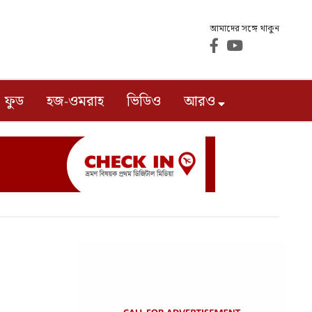
আমাদের সঙ্গে থাকুন
ফুড
হজ-ওমরাহ
ভিডিও
আরও