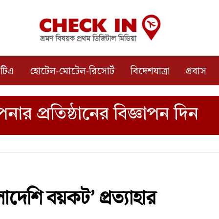
টিএ
হোটেল-মোটেল-রিসোর্ট
বিদেশযাত্রা
প্রবাস
দেশি বয়কট’ প্রত্যাহার