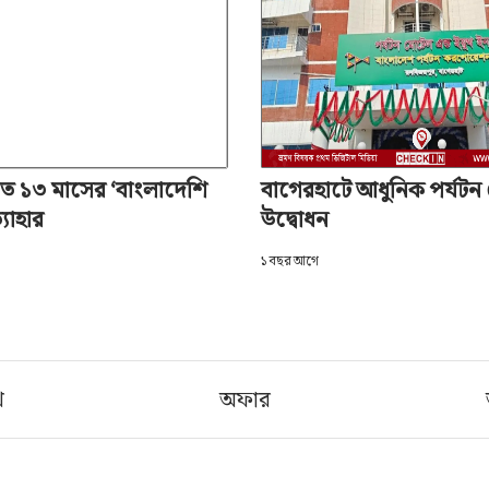
তে ১৩ মাসের ‘বাংলাদেশি
বাগেরহাটে আধুনিক পর্যট
্যাহার
উদ্বোধন
১ বছর আগে
খ
অফার