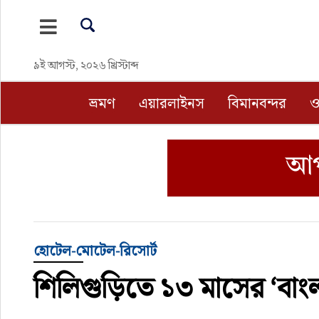
ভ্রমণ
৯ই আগস্ট, ২০২৬ খ্রিস্টাব্দ
এয়ারলাইনস
ভ্রমণ
এয়ারলাইনস
বিমানবন্দর
ও
বিমানবন্দর
ওটিএ
হোটেল-মোটেল-রিসোর্ট
বিদেশযাত্রা
হোটেল-মোটেল-রিসোর্ট
শিলিগুড়িতে ১৩ মাসের ‘বাংলা
প্রবাস