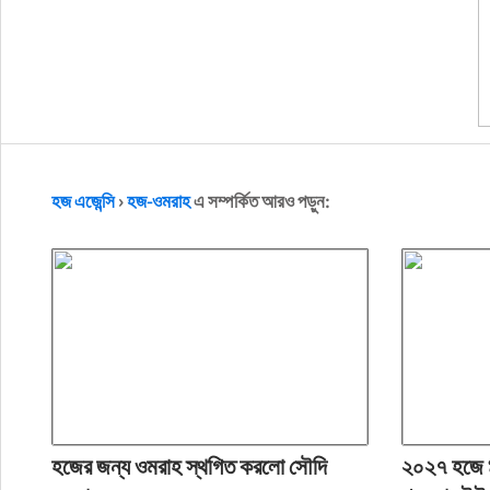
হজ এজেন্সি
›
হজ-ওমরাহ
এ সম্পর্কিত আরও পড়ুন:
হজের জন্য ওমরাহ স্থগিত করলো সৌদি
২০২৭ হজে ৯৮