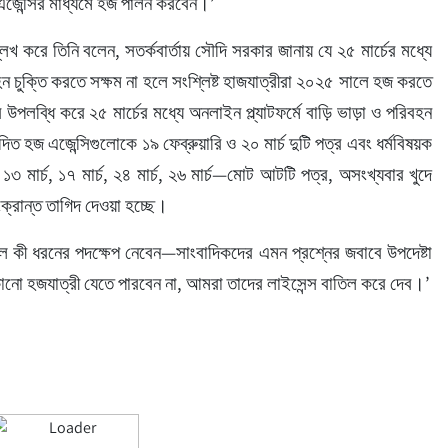
 এজেন্সির মাধ্যমে হজ পালন করবেন।’
েখ করে তিনি বলেন, সতর্কবার্তায় সৌদি সরকার জানায় যে ২৫ মার্চের মধ্যে 
িবহন চুক্তি করতে সক্ষম না হলে সংশ্লিষ্ট হাজযাত্রীরা ২০২৫ সালে হজ করতে 
উপলব্ধি করে ২৫ মার্চের মধ্যে অনলাইন প্ল্যাটফর্মে বাড়ি ভাড়া ও পরিবহন 
ত হজ এজেন্সিগুলোকে ১৯ ফেব্রুয়ারি ও ২০ মার্চ দুটি পত্র এবং ধর্মবিষয়ক 
 ১৩ মার্চ, ১৭ মার্চ, ২৪ মার্চ, ২৬ মার্চ—মোট আটটি পত্র, অসংখ্যবার খুদে 
ংক্রান্ত তাগিদ দেওয়া হচ্ছে।
 কী ধরনের পদক্ষেপ নেবেন—সাংবাদিকদের এমন প্রশ্নের জবাবে উপদেষ্টা 
োনো হজযাত্রী যেতে পারবেন না, আমরা তাদের লাইসেন্স বাতিল করে দেব।’