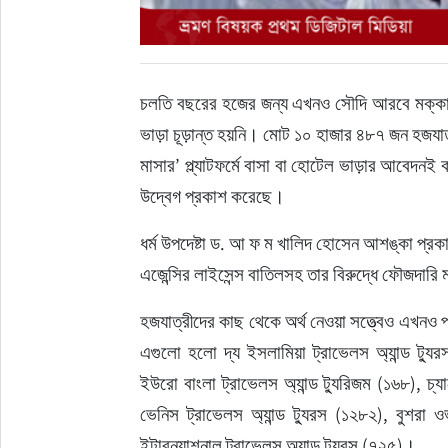
চলতি বছরের হজের জন্য এখনও সৌদি আরবে মক্কায়
ভাড়া চূড়ান্ত হয়নি। মোট ১০ হাজার ৪৮৭ জন হজযা
মাসার’ প্ল্যাটফর্মে বাসা বা হোটেল ভাড়ার আবেদনই কর
উদ্বেগ প্রকাশ করেছে।
ধর্ম উপদেষ্টা ড. আ ফ ম খালিদ হোসেন আশঙ্কা প্রক
এজেন্সির লাইসেন্স বাতিলসহ তার বিরুদ্ধে ফৌজদারি 
হজযাত্রীদের কাছ থেকে অর্থ নেওয়া সত্ত্বেও এখনও 
এগুলো হলো দ্য ইসলামিয়া ট্রাভেলস অ্যান্ড ট্যু
ইউরো বাংলা ট্রাভেলস অ্যান্ড ট্যুরিজম (১৬৮), চ্য
ভেনিস ট্রাভেলস অ্যান্ড ট্যুরস (১২৮২), বুশরা
ইন্টারন্যাশনাল ট্রাভেলস অ্যান্ড ট্যুরস (৭২৫)।