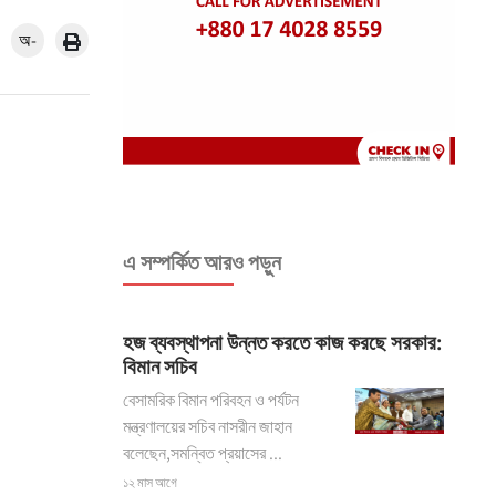
অ-
এ সম্পর্কিত আরও পড়ুন
হজ ব্যবস্থাপনা উন্নত করতে কাজ করছে সরকার:
বিমান সচিব
বেসামরিক বিমান পরিবহন ও পর্যটন
মন্ত্রণালয়ের সচিব নাসরীন জাহান
বলেছেন,সমন্বিত প্রয়াসের ...
১২ মাস আগে