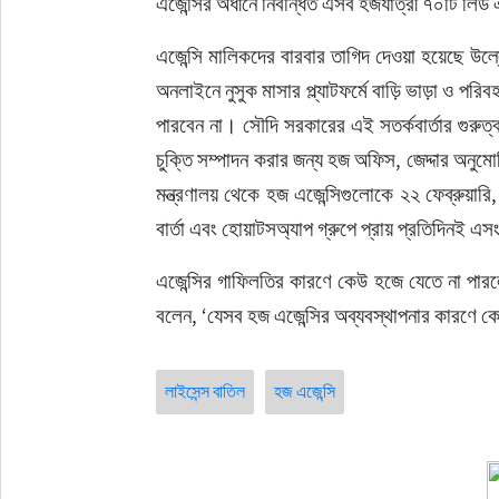
এজেন্সির অধীনে নিবন্ধিত এসব হজযাত্রী ৭০টি লিড
এজেন্সি মালিকদের বারবার তাগিদ দেওয়া হয়েছে উল্ল
অনলাইনে নুসুক মাসার প্ল্যাটফর্মে বাড়ি ভাড়া ও পর
পারবেন না। সৌদি সরকারের এই সতর্কবার্তার গুরুত্ব 
চুক্তি সম্পাদন করার জন্য হজ অফিস, জেদ্দার অনুমোদি
মন্ত্রণালয় থেকে হজ এজেন্সিগুলোকে ২২ ফেব্রুয়ারি,
বার্তা এবং হোয়াটসঅ্যাপ গ্রুপে প্রায় প্রতিদিনই এস
এজেন্সির গাফিলতির কারণে কেউ হজে যেতে না পারলে
বলেন, ‘যেসব হজ এজেন্সির অব্যবস্থাপনার কারণে ক
লাইসেন্স বাতিল
হজ এজেন্সি