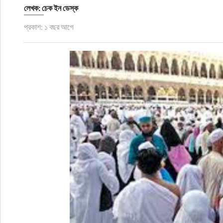
ফুড
লেখক: চেক ইন ডেস্ক
প্রকাশ: ১ বছর আগে
হজ-ওমরাহ
ভিডিও
আরও