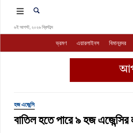
ভ্রমণ
৬ই আগস্ট, ২০২৬ খ্রিস্টাব্দ
এয়ারলাইনস
ভ্রমণ
এয়ারলাইনস
বিমানবন্দর
বিমানবন্দর
ওটিএ
হোটেল-মোটেল-রিসোর্ট
বিদেশযাত্রা
হজ এজেন্সি
বাতিল হতে পারে ৯ হজ এজেন্সির ল
প্রবাস