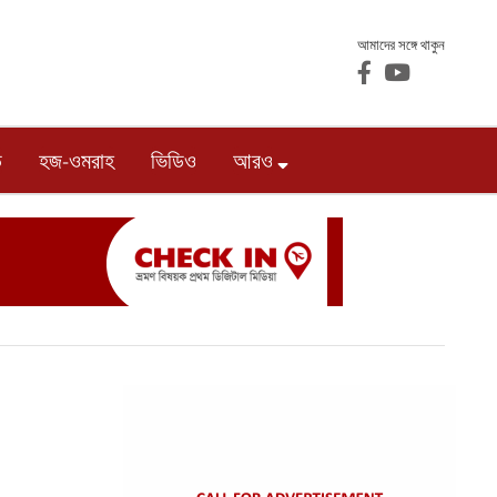
আমাদের সঙ্গে থাকুন
ড
হজ-ওমরাহ
ভিডিও
আরও