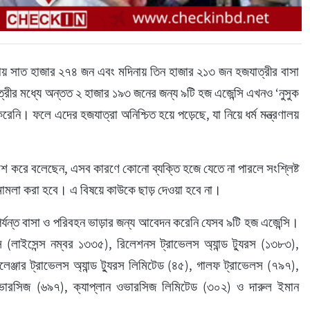
 সাত হাজার ২৭৪ জন এবং মদিনায় তিন হাজার ২১৩ জন হজযাত্রীর বাসা 
ত্রীর মধ্যে অন্তত ২ হাজার ১৯৩ জনের জন্য ৯টি হজ এজেন্সি এখনও ‘নুসুক 
েনি। ফলে এদের হজযাত্রা অনিশ্চিত হয়ে পড়েছে, যা নিয়ে ধর্ম মন্ত্রণালয় 
াশ করে বলেছেন, এসব কারণে কোনো ব্যক্তি হজে যেতে না পারলে সংশ্লিষ্ট 
মামলা করা হবে। এ বিষয়ে কাউকে ছাড় দেওয়া হবে না।
পর্যন্ত বাসা ও পরিবহন ভাড়ার জন্য আবেদন করেনি যেসব ৯টি হজ এজেন্সি। 
রস (লাইসেন্স নম্বর ১৩৩৫), রিলেশনস ট্রাভেলস অ্যান্ড ট্যুরস (১৩৮৩), 
ালেঞ্জার ট্রাভেলস অ্যান্ড ট্যুরস লিমিটেড (৪৫), গালফ ট্রাভেলস (৭৯৭), 
 ওভারসিজ (৬৯৭), ক্যাপ্লান ওভারসিজ লিমিটেড (৩০২) ও দারুল ইমান 