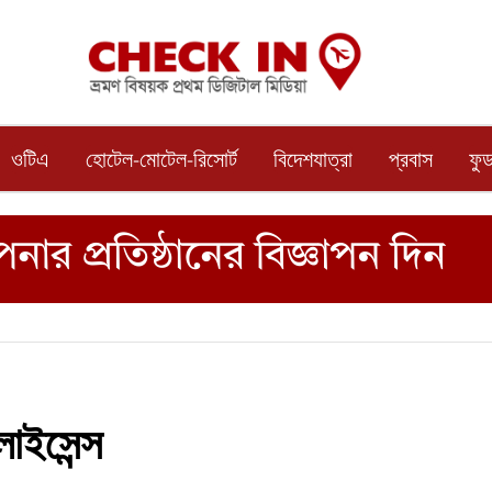
ওটিএ
হোটেল-মোটেল-রিসোর্ট
বিদেশযাত্রা
প্রবাস
ফু
াইসেন্স